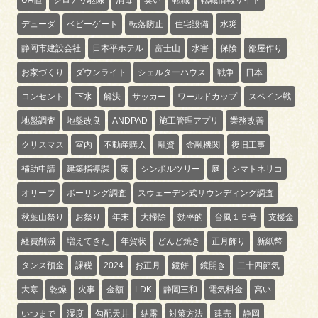
デューダ
ベビーゲート
転落防止
住宅設備
水災
静岡市建設会社
日本平ホテル
富士山
水害
保険
部屋作り
お家づくり
ダウンライト
シェルターハウス
戦争
日本
コンセント
下水
解決
サッカー
ワールドカップ
スペイン戦
地盤調査
地盤改良
ANDPAD
施工管理アプリ
業務改善
クリスマス
室内
不動産購入
融資
金融機関
復旧工事
補助申請
建築指導課
家
シンボルツリー
庭
シマトネリコ
オリーブ
ボーリング調査
スウェーデン式サウンディング調査
秋葉山祭り
お祭り
年末
大掃除
効率的
台風１５号
支援金
経費削減
増えてきた
年賀状
どんど焼き
正月飾り
新紙幣
タンス預金
課税
2024
お正月
鏡餅
鏡開き
二十四節気
大寒
乾燥
火事
金額
LDK
静岡三和
電気料金
高い
いつまで
湿度
勾配天井
結露
対策方法
建売
静岡