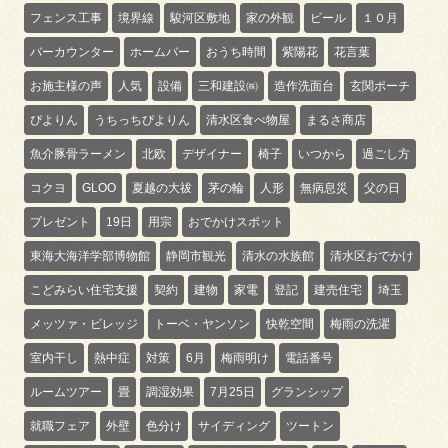
フェンス工事
境界線
駿河区敷地
家の外観
ビール
１０月
バーカウンター
ホームバー
おうち時間
紫陽花
花言葉
お施主様の声
人気
設備
三和建設㈱
造作洗面台
玄関ポーチ
ぴよりん
うちっちぴよりん
清水区食べ物屋
まるさ商店
魚介豚骨ラーメン
北欧
デザイナー
椅子
いつから
過ごし方
コクヨ
GLOO
夏越の大祓
茅の輪
人形
無病息災
父の日
プレゼント
19日
用宗
おでかけスポット
東海大海洋学部博物館
静岡市観光
清水の水族館
清水区おでかけ
こどみらい住宅支援
契約
建物
家電
登記
建売住宅
埼玉
メッツァ・ビレッジ
トーベ・ヤンソン
快乾空間
梅雨の洗濯
室内干し
熱中症
対策
6月
梅雨明け
電話番号
ルームツアー
畳
調湿効果
7月25日
グランシップ
就職フェア
外壁
色分け
サイディング
ツートン