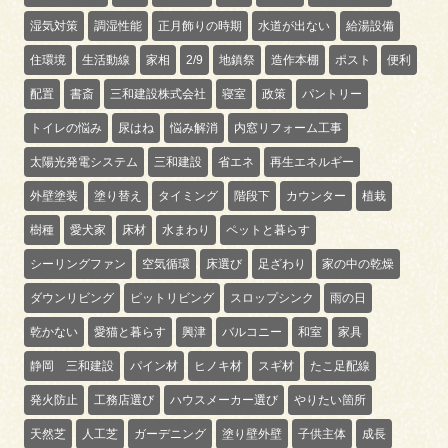
湿気対策
調湿性能
正月飾りの時期
水道が出ない
給湯設備
住環境
生活動線
家相
2/9
地鎮祭
造作本棚
ポスト
便利
配置
書斎
三和建設株式会社
寝室
政策
パントリー
トイレの悩み
尿はね
悩み解消
内窓リフォーム工事
太陽光発電システム
三和建設
省エネ
再生エネルギー
外壁塗装
塗り替え
タイミング
階段下
カウンター
植栽
樹種
愛犬家
床材
水まわり
ペットと暮らす
シーリングファン
空気循環
床選び
足ざわり
家の中の乾燥
ダウンリビング
ピットリビング
スロップシンク
雨の日
乾かない
愛猫と暮らす
興津
バルコニー
和室
家具
静岡 三和建設
パイン材
ヒノキ材
スギ材
たこ足配線
発火防止
工務店選び
ハウスメーカー選び
やりたい箇所
天然芝
人工芝
ガーデニング
塗り壁外壁
子供主体
成長