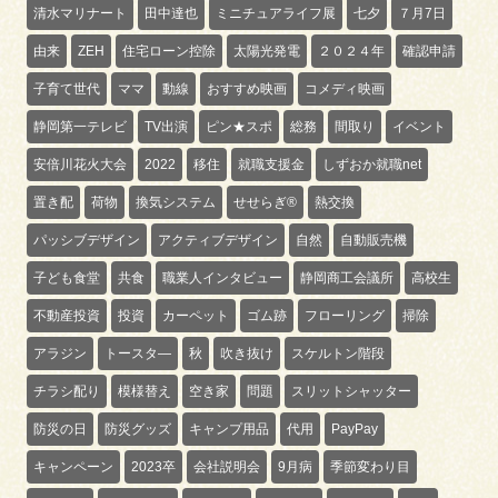
清水マリナート
田中達也
ミニチュアライフ展
七夕
７月7日
由来
ZEH
住宅ローン控除
太陽光発電
２０２４年
確認申請
子育て世代
ママ
動線
おすすめ映画
コメディ映画
静岡第一テレビ
TV出演
ピン★スポ
総務
間取り
イベント
安倍川花火大会
2022
移住
就職支援金
しずおか就職net
置き配
荷物
換気システム
せせらぎ®
熱交換
パッシブデザイン
アクティブデザイン
自然
自動販売機
子ども食堂
共食
職業人インタビュー
静岡商工会議所
高校生
不動産投資
投資
カーペット
ゴム跡
フローリング
掃除
アラジン
トースタ―
秋
吹き抜け
スケルトン階段
チラシ配り
模様替え
空き家
問題
スリットシャッター
防災の日
防災グッズ
キャンプ用品
代用
PayPay
キャンペーン
2023卒
会社説明会
9月病
季節変わり目