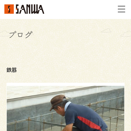
ブログ
イベント・見学会
不動産情報
鉄筋
事例
施工事例
パーツギャラリー
お客様の声
私たちのこと