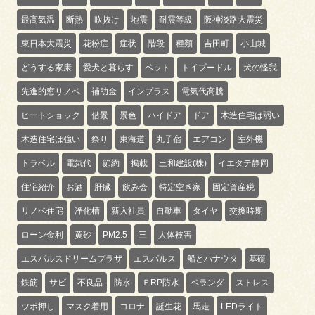
最高気温
断熱
吹抜け
地震
耐震等級
阪神淡路大震災
東日本大震災
花粉症
症状
階段
種類
吉田町
小山城
どうする家康
愛犬と暮らす
ペット
トイプードル
犬の怪我
先進的窓リノベ
補助金
インプラス
電気代高騰
ヒートショック
借景
景色
ハイドア
ドア
木造住宅は弱い
木造住宅は強い
祭り
東海道
丸子宿
エアコン
室外機
トラベル
電気代
節約
掲載
三和建設(株)
イエタテ静岡
住宅紹介
お酒
肝臓
飲み会
特定空き家
固定資産税
リノベ住宅
浄化槽
新入社員
自動車
タイヤ
交換時期
ローン金利
黄砂
PM2.5
三
人体被害
エスパルスドリームプラザ
エスパルス
船とハナウタ
基礎
鉄筋
サビ
不良品
防水
ＦRP防水
ベランダ
ストレス
ツボ押し
マスク着用
コロナ
誕生花
馬走
LEDライト