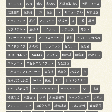
ダイエット
税金
減税
印紙税
不動産取得税
空間シリーズ
美誂空間
お刺身
一期
お魚
HP
リニューアル
写真撮影
ベランピング
花粉
アレルギー
結膜炎
扉
丁番
調整
ガブリチキン
唐揚げ
ハイボール
ナチュラル
モダン
リンサークリーナー
アイリスオーヤマ
天井
ビルトイン食洗機
ワイドタイプ
新発売
パナソニック
セミナー
お風呂
TOTO YKK AP
DUSKIN
ダスキン
解熱材
鎮痛剤
熱冷まし
ロキソニン
アセトアミノフェン
資金計画
住宅ローンアドバイザー
大蔵持
効率化
相談会
夜
お菓子詰め放題
TikTok
動画
ダニ
トコジラミダニ
おかし詰め放題
パーツギャラリー
ホームページ
喪中
神棚
神棚封じ
木造住宅
倒壊
新耐震基準
キャッシュレス
水素水
アンチエイジング
抗酸化作用
構造計算
皮膚の乾燥
健康問題