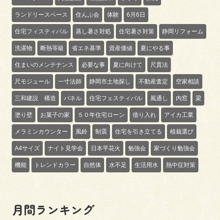
ランドリースペース
住んぷ会
体験
6月6日
住宅フィスティバル
蒸し暑さ対処
住宅暑さ対策
静岡リフォーム
洗濯物
断熱等級
省エネ基準
資産価値
夏にやる事
住まいのメンテナンス
必要な事
夏に向けて
尺貫法
尺モジュール
一寸法師
静岡市土地探し
不動産査定
空家相談
三和建設 構造
パネル
住宅フェスティバル
風通し
内窓
梁
塗り壁
お菓子の家
５０年住宅ローン
借り入れ
アイカ工業
メラミンカウンター
風鈴
制震
住宅を引き立てる
植栽選び
A4サイズ
ナイト見学会
日本平花火
勉強会
家づくり勉強会
機能
トレンドカラー
自然体
水不足
生活用水
熱中症対策
月間ランキング