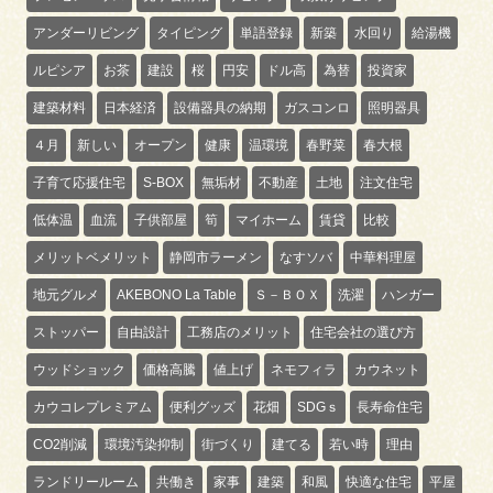
アンダーリビング
タイピング
単語登録
新築
水回り
給湯機
ルピシア
お茶
建設
桜
円安
ドル高
為替
投資家
建築材料
日本経済
設備器具の納期
ガスコンロ
照明器具
４月
新しい
オープン
健康
温環境
春野菜
春大根
子育て応援住宅
S-BOX
無垢材
不動産
土地
注文住宅
低体温
血流
子供部屋
筍
マイホーム
賃貸
比較
メリットベメリット
静岡市ラーメン
なすソバ
中華料理屋
地元グルメ
AKEBONO La Table
Ｓ－ＢＯＸ
洗濯
ハンガー
ストッパー
自由設計
工務店のメリット
住宅会社の選び方
ウッドショック
価格高騰
値上げ
ネモフィラ
カウネット
カウコレプレミアム
便利グッズ
花畑
SDGｓ
長寿命住宅
CO2削減
環境汚染抑制
街づくり
建てる
若い時
理由
ランドリールーム
共働き
家事
建築
和風
快適な住宅
平屋