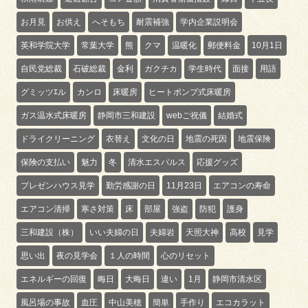
お月見
お供え
へそもち
耐震補強
学内企業説明会
英和学院大学
常葉大学
熊
クマ
温暖化
郵便料金
10月1日
自民党総裁
石破総裁
金利
ガクチカ
学生時代
面接
用語
グミッツｴル
カンロ
床暖房
ヒートポンプ式床暖房
ガス温水式床暖房
静岡市三和建設
webご祝儀
結婚式
ドライクリーニング
衣替え
文化の日
地震の死因
地震保険
保険の支払い
魅力
冬
清水エスパルス
応援グッズ
プレゼンハウス見学
勤労感謝の日
11月23日
エアコンの寿命
エアコン清掃
寒さ対策
床
部屋
強盗
防犯
護身
三和建設（株）
いい夫婦の日
夫婦岩
天照大神
高校
見学
思い出
夜の見学会
１人の時間
心のリセット
エネルギーの回復
晦日
大晦日
違い
1月
静岡市清水区
風呂場の事故
血圧
中山美穂
簡単
手作り
エコカラット