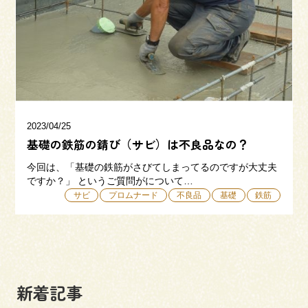
三和建設の強み
リフォーム
会社概要
採用情報
2023/04/25
基礎の鉄筋の錆び（サビ）は不良品なの？
今回は、「基礎の鉄筋がさびてしまってるのですが大丈夫
ですか？」 というご質問がについて…
サビ
プロムナード
不良品
基礎
鉄筋
054-365-3838
受付時間／平日9:00 - 18:00
土日9:00 - 16:00
新着記事