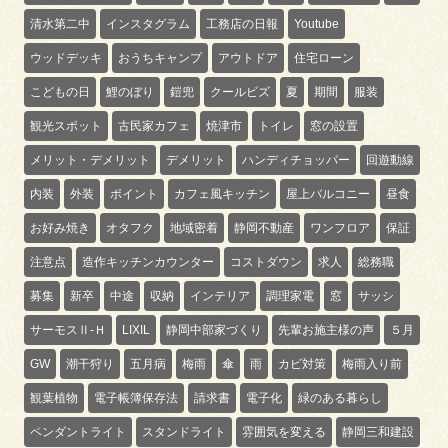
清水第二中
インスタグラム
工務店の日報
Youtube
ウッドデッキ
おうちキャンプ
アウトドア
住宅ローン
こどもの日
鯉のぼり
鎧兜
クールビズ
夏
期間
服装
観光スポット
古民家カフェ
焼津市
トイレ
窓の設置
メリット・デメリット
デメリット
ハンディチョッパー
回遊動線
内装
外装
ポイント
カフェ風キッチン
屋上バルコニー
昼食
お好み焼き
オタフク
地域密着
静岡不動産
ワンフロア
保証
注意点
造作キッチンカウンター
コストダウン
求人
総務職
募集
新卒
中途
収納
インテリア
調理家電
窓
サッシ
サーモスⅡ-Ｈ
LIXIL
静岡中部家づくり
先輩お施主様の声
５月
GW
潮干狩り
五月病
梅雨
傘
雨
カビ対策
梅雨入り前
観葉植物
電子帳簿保存法
請求書
電子化
緑のある暮らし
ペンダントライト
スタンドライト
雰囲気を変える
静岡三和建設