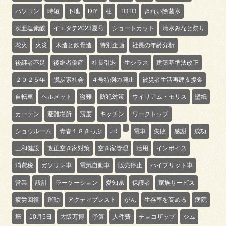
パソコン
時短
下地
DIY
柱
TOTO
きれい除菌水
次亜塩素酸
イエタテ2023夏号
ショートカット
清水みなと祭り
花火
火災
木造と鉄骨造
特別企画
社長の年齢分析
後継者不足
後継者倒産
社長引退
生シラス
建築基準法改正
２０２５年
脱炭素社会
４号特例の廃止
被災者生活再建支援金
自転車
ヘルメット
盗難
防犯対策
ウイリアム・モリス
壁紙
カーテン
避難場所
震度
キッチン
ワークトップ
ショウルーム
青春１８きっぷ
JR
電車
失敗
感謝
成功
三和健設
改正空き家対策
空き家管理
活用
インボイス
消費税
ガソリン車
電気自動車
販売停止
ハイブリット車
営業
設計
ラーケーション
愛知県
保護者
家族サービス
疲労回復
運動
アクティブレスト
がん
生存率を高める
病院
癌
10月5日
大阪万博
予算
人件費
チョコザップ
ジム