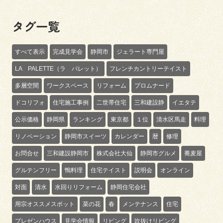
タグ一覧
すべて表示
完成見学会
静岡市
ジェラート専門屋
LA PALETTE（ラ パレット）
フレンチカントリーテイスト
多層空間
ワークスペース
リフォーム
プロムナード
ドコリフォ
住宅施工事例
二世帯住宅
三和建設静
イエタテ
公示価格
静岡県
ランキング
東京都
１位
清水区馬走
料理
リノベーション
静岡市スイーツ
カレンダー
暦
修理
お問合せ
三和建設静岡市
株式会社大仙
静岡市グルメ
蕎麦屋
グルテンフリー
鴨料理
住宅テイスト
説明会
オンライン
対面
清水
水回りリフォーム
静岡住宅会社
用宗オススメスポット
菜の花
春
メンテナンス
住宅
プレゼンハウス
見学会情報
リビング
吹抜けリビング