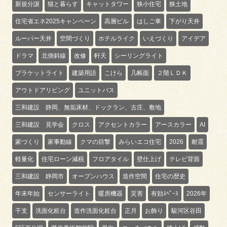
新規分譲
猫と暮らす
キャットタワー
狭小住宅
狭土地
住宅省エネ2025キャンペーン
高層ビル
はしご車
下がり天井
ルーバー天井
空間づくり
ホテルライク
いえづくり
アイデア
ドラマ
北側斜線
改修
軒天
シーリングライト
ブラケットライト
建築用語
こけら
几帳面
２階ＬＤＫ
アウトドアリビング
ユニットバス
三和建設 静岡、無垢床材、ドックラン、古庄、敷地
三和建設 見学会
クロス
アクセントカラー
アースカラー
AI
家づくり
家事動線
クマの目撃
みらいエコ住宅
2026
耐震
軽量化
住宅ローン減税
フロアタイル
壁仕上げ
テレビ背面
三和建設 静岡市
オープンハウス
造作空間
住宅の歴史
年末年始
センサーライト
暖房機器
災害
有効ｽﾍﾟｰｽ
2026年
干支
洗面化粧台
造作洗面化粧台
正月
お飾り
駿河区谷田