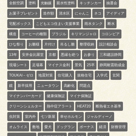
全館空調
塗料
光触媒
親水性塗料
キッチンカー
抽選会
お菓子プレゼント
造作額
清水区
にゃんこ
ネコ
アイディア
宅配ボックス
こどもエコ住まい支援事業
雨水タンク
断水
構造
コーヒーの種類
ブラジル
キリマンジャロ
コロンビア
ひな祭り
お雛様
片付け
吊るし雛
整理収納
設計相談会
13年
安井金比羅堂
京都
悪縁を絶つ
お参り
三和建設静岡
現場シート
足場幕
マイナス金利
景気
25卒
静岡耐震助成金
TOUKAI－ゼロ
地震対策
住宅購入
規格住宅
入学式
玄関
鏡
新卒採用
ニュータウン
高齢化
問題点
マイナンバーカード
健康保険証
マイナ保険証
クリーンシェルター
熱中症アラート
HEAT20
断熱省エネ基準
虫対策
室内外
七ツ新屋
幸せホルモン
ジャルディーノ
オムライス
敷地
愛犬
ドッグラン
ボーナス
経済
財務管理