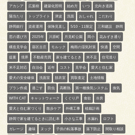
アカシア
広葉樹
建築化照明
始め方
いつ
北向き道路
陽当たり
トップライト
津波
洗面
おしゃれ
こだわり
静岡銀行
資産運用
保険見直し
5/10・11限定
三和建設 静岡
窓の選び方
2025年
川原町
月見町公園
岡小
花みずき通り
構造見学会
葵区古庄
モルック
梅雨の湿気対策
快適
空間
提案
境界
不動産売買
家を建てるとき
米不足
住宅造り
米不足対応
自治会
近年
コスト
見学会
愛犬と住む家
愛犬の安全確保
洗面室
脱衣室
買取査定
土地情報
プラン作成
過ごす
防虫
高断熱
第一種換気システム
換気
WITH CAT
キャットウォーク
くぐり戸
食欲
冷房
愛犬と住む家づくり
散歩ケア
外構工事
植栽計画
静岡で家を建てるときに読む本
小さな工事
水漏れ
ロフト
ガレージ
趣味
ヌック
子供の転落事故
落下防止
間取り相談