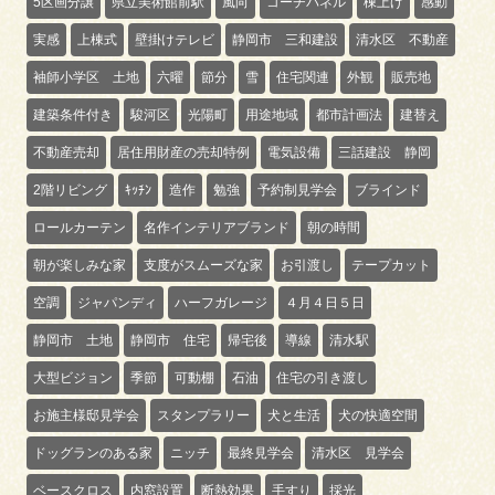
5区画分譲
県立美術館前駅
風向
コーチパネル
棟上げ
感動
実感
上棟式
壁掛けテレビ
静岡市 三和建設
清水区 不動産
袖師小学区 土地
六曜
節分
雪
住宅関連
外観
販売地
建築条件付き
駿河区
光陽町
用途地域
都市計画法
建替え
不動産売却
居住用財産の売却特例
電気設備
三話建設 静岡
2階リビング
ｷｯﾁﾝ
造作
勉強
予約制見学会
ブラインド
ロールカーテン
名作インテリアブランド
朝の時間
朝が楽しみな家
支度がスムーズな家
お引渡し
テープカット
空調
ジャパンディ
ハーフガレージ
４月４日５日
静岡市 土地
静岡市 住宅
帰宅後
導線
清水駅
大型ビジョン
季節
可動棚
石油
住宅の引き渡し
お施主様邸見学会
スタンプラリー
犬と生活
犬の快適空間
ドッグランのある家
ニッチ
最終見学会
清水区 見学会
ベースクロス
内窓設置
断熱効果
手すり
採光