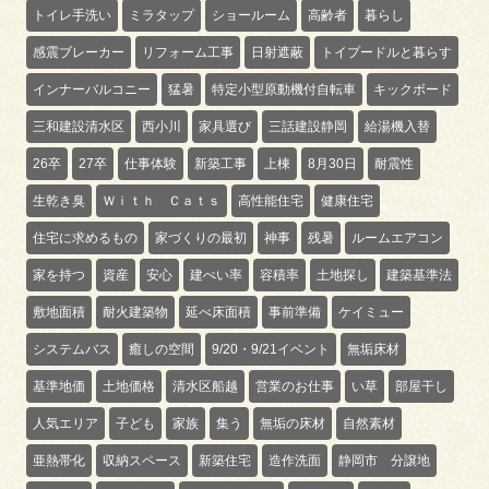
トイレ手洗い
ミラタップ
ショールーム
高齢者
暮らし
感震ブレーカー
リフォーム工事
日射遮蔽
トイプードルと暮らす
インナーバルコニー
猛暑
特定小型原動機付自転車
キックボード
三和建設清水区
西小川
家具選び
三話建設静岡
給湯機入替
26卒
27卒
仕事体験
新築工事
上棟
8月30日
耐震性
生乾き臭
Ｗｉｔｈ Ｃａｔｓ
高性能住宅
健康住宅
住宅に求めるもの
家づくりの最初
神事
残暑
ルームエアコン
家を持つ
資産
安心
建ぺい率
容積率
土地探し
建築基準法
敷地面積
耐火建築物
延べ床面積
事前準備
ケイミュー
システムバス
癒しの空間
9/20・9/21イベント
無垢床材
基準地価
土地価格
清水区船越
営業のお仕事
い草
部屋干し
人気エリア
子ども
家族
集う
無垢の床材
自然素材
亜熱帯化
収納スペース
新築住宅
造作洗面
静岡市 分譲地