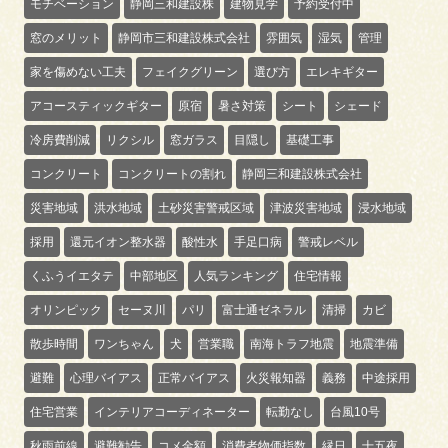
モチベーション
静岡三和建設株
建物見学
予約受付中
窓のメリット
静岡市三和建設株式会社
雰囲気
湿気
管理
家を傷めない工夫
フェイクグリーン
選び方
エレキギター
アコースティックギター
原宿
暑さ対策
シート
シェード
冷房費削減
リクシル
窓ガラス
目隠し
基礎工事
コンクリート
コンクリートの割れ
静岡三和建設株式会社
災害地域
洪水地域
土砂災害警戒区域
津波災害地域
浸水地域
採用
還元イオン整水器
酸性水
手足口病
警戒レベル
くふうイエタテ
中部地区
人気ランキング
住宅情報
オリンピック
セーヌ川
パリ
富士通ゼネラル
清掃
カビ
散歩時間
ワンちゃん
犬
営業職
南海トラフ地震
地震準備
避難
心理バイアス
正常バイアス
火災報知器
義務
中途採用
住宅営業
インテリアコーディネーター
転勤なし
台風10号
秋雨前線
避難勧告
コメ金額
消費者物価指数
縁日
十五夜