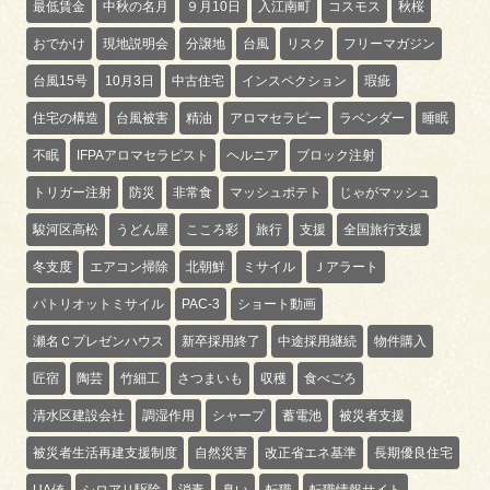
最低賃金
中秋の名月
９月10日
入江南町
コスモス
秋桜
おでかけ
現地説明会
分譲地
台風
リスク
フリーマガジン
台風15号
10月3日
中古住宅
インスペクション
瑕疵
住宅の構造
台風被害
精油
アロマセラピー
ラベンダー
睡眠
不眠
IFPAアロマセラピスト
ヘルニア
ブロック注射
トリガー注射
防災
非常食
マッシュポテト
じゃがマッシュ
駿河区高松
うどん屋
こころ彩
旅行
支援
全国旅行支援
冬支度
エアコン掃除
北朝鮮
ミサイル
Ｊアラート
パトリオットミサイル
PAC-3
ショート動画
瀬名Ｃプレゼンハウス
新卒採用終了
中途採用継続
物件購入
匠宿
陶芸
竹細工
さつまいも
収穫
食べごろ
清水区建設会社
調湿作用
シャープ
蓄電池
被災者支援
被災者生活再建支援制度
自然災害
改正省エネ基準
長期優良住宅
UA値
シロアリ駆除
消毒
臭い
転職
転職情報サイト