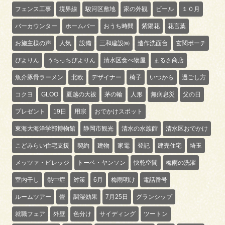
フェンス工事
境界線
駿河区敷地
家の外観
ビール
１０月
バーカウンター
ホームバー
おうち時間
紫陽花
花言葉
お施主様の声
人気
設備
三和建設㈱
造作洗面台
玄関ポーチ
ぴよりん
うちっちぴよりん
清水区食べ物屋
まるさ商店
魚介豚骨ラーメン
北欧
デザイナー
椅子
いつから
過ごし方
コクヨ
GLOO
夏越の大祓
茅の輪
人形
無病息災
父の日
プレゼント
19日
用宗
おでかけスポット
東海大海洋学部博物館
静岡市観光
清水の水族館
清水区おでかけ
こどみらい住宅支援
契約
建物
家電
登記
建売住宅
埼玉
メッツァ・ビレッジ
トーベ・ヤンソン
快乾空間
梅雨の洗濯
室内干し
熱中症
対策
6月
梅雨明け
電話番号
ルームツアー
畳
調湿効果
7月25日
グランシップ
就職フェア
外壁
色分け
サイディング
ツートン