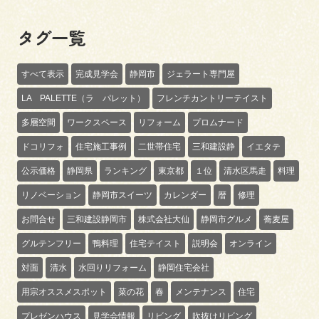
タグ一覧
すべて表示
完成見学会
静岡市
ジェラート専門屋
LA PALETTE（ラ パレット）
フレンチカントリーテイスト
多層空間
ワークスペース
リフォーム
プロムナード
ドコリフォ
住宅施工事例
二世帯住宅
三和建設静
イエタテ
公示価格
静岡県
ランキング
東京都
１位
清水区馬走
料理
リノベーション
静岡市スイーツ
カレンダー
暦
修理
お問合せ
三和建設静岡市
株式会社大仙
静岡市グルメ
蕎麦屋
グルテンフリー
鴨料理
住宅テイスト
説明会
オンライン
対面
清水
水回りリフォーム
静岡住宅会社
用宗オススメスポット
菜の花
春
メンテナンス
住宅
プレゼンハウス
見学会情報
リビング
吹抜けリビング