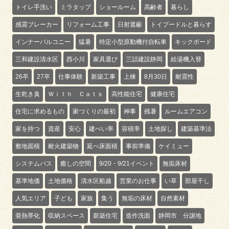
トイレ手洗い
ミラタップ
ショールーム
高齢者
暮らし
感震ブレーカー
リフォーム工事
日射遮蔽
トイプードルと暮らす
インナーバルコニー
猛暑
特定小型原動機付自転車
キックボード
三和建設清水区
西小川
家具選び
三話建設静岡
給湯機入替
26卒
27卒
仕事体験
新築工事
上棟
8月30日
耐震性
生乾き臭
Ｗｉｔｈ Ｃａｔｓ
高性能住宅
健康住宅
住宅に求めるもの
家づくりの最初
神事
残暑
ルームエアコン
家を持つ
資産
安心
建ぺい率
容積率
土地探し
建築基準法
敷地面積
耐火建築物
延べ床面積
事前準備
ケイミュー
システムバス
癒しの空間
9/20・9/21イベント
無垢床材
基準地価
土地価格
清水区船越
営業のお仕事
い草
部屋干し
人気エリア
子ども
家族
集う
無垢の床材
自然素材
亜熱帯化
収納スペース
新築住宅
造作洗面
静岡市 分譲地