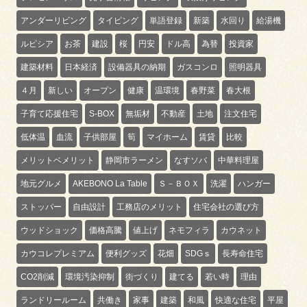
アンダーリビング
タイピング
単語登録
新築
水回り
給湯機
ルピシア
お茶
建設
桜
円安
ドル高
為替
投資家
建築材料
日本経済
設備器具の納期
ガスコンロ
照明器具
４月
新しい
オープン
健康
温環境
春野菜
春大根
子育て応援住宅
S-BOX
無垢材
不動産
土地
注文住宅
低体温
血流
子供部屋
筍
マイホーム
賃貸
比較
メリットベメリット
静岡市ラーメン
なすソバ
中華料理屋
地元グルメ
AKEBONO La Table
Ｓ－ＢＯＸ
洗濯
ハンガー
ストッパー
自由設計
工務店のメリット
住宅会社の選び方
ウッドショック
価格高騰
値上げ
ネモフィラ
カウネット
カウコレプレミアム
便利グッズ
花畑
SDGｓ
長寿命住宅
CO2削減
環境汚染抑制
街づくり
建てる
若い時
理由
ランドリールーム
共働き
家事
建築
和風
快適な住宅
平屋