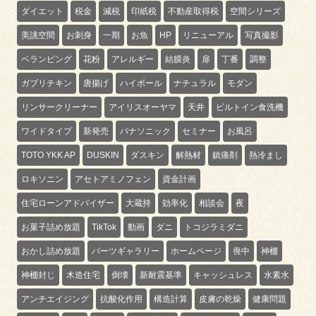
ダイエット
税金
減税
印紙税
不動産取得税
空間シリーズ
美誂空間
お刺身
一期
お魚
HP
リニューアル
写真撮影
ベランピング
花粉
アレルギー
結膜炎
扉
丁番
調整
ガブリチキン
唐揚げ
ハイボール
ナチュラル
モダン
リンサークリーナー
アイリスオーヤマ
天井
ビルトイン食洗機
ワイドタイプ
新発売
パナソニック
セミナー
お風呂
TOTO YKK AP
DUSKIN
ダスキン
解熱材
鎮痛剤
熱冷まし
ロキソニン
アセトアミノフェン
資金計画
住宅ローンアドバイザー
大蔵持
効率化
相談会
夜
お菓子詰め放題
TikTok
動画
ダニ
トコジラミダニ
おかし詰め放題
パーツギャラリー
ホームページ
喪中
神棚
神棚封じ
木造住宅
倒壊
新耐震基準
キャッシュレス
水素水
アンチエイジング
抗酸化作用
構造計算
皮膚の乾燥
健康問題