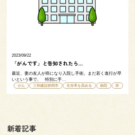
三和建設の強み
リフォーム
会社概要
採用情報
2023/09/22
「がんです」と告知されたら…
最近、妻の友人が癌になり入院し手術。まだ若く進行が早
いという事で、 特別に手…
がん
三和建設静岡市
生存率を高める
病院
癌
054-365-3838
受付時間／平日9:00 - 18:00
土日9:00 - 16:00
新着記事