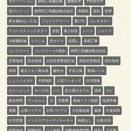
モチベーション
静岡三和建設株
建物見学
予約受付中
窓のメリット
静岡市三和建設株式会社
雰囲気
湿気
管理
家を傷めない工夫
フェイクグリーン
選び方
エレキギター
アコースティックギター
原宿
暑さ対策
シート
シェード
冷房費削減
リクシル
窓ガラス
目隠し
基礎工事
コンクリート
コンクリートの割れ
静岡三和建設株式会社
災害地域
洪水地域
土砂災害警戒区域
津波災害地域
浸水地域
採用
還元イオン整水器
酸性水
手足口病
警戒レベル
くふうイエタテ
中部地区
人気ランキング
住宅情報
オリンピック
セーヌ川
パリ
富士通ゼネラル
清掃
カビ
散歩時間
ワンちゃん
犬
営業職
南海トラフ地震
地震準備
避難
心理バイアス
正常バイアス
火災報知器
義務
中途採用
住宅営業
インテリアコーディネーター
転勤なし
台風10号
秋雨前線
避難勧告
コメ金額
消費者物価指数
縁日
十五夜