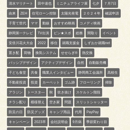
清水マリナート
田中達也
ミニチュアライフ展
七夕
７月7日
由来
ZEH
住宅ローン控除
太陽光発電
２０２４年
確認申請
子育て世代
ママ
動線
おすすめ映画
コメディ映画
静岡第一テレビ
TV出演
ピン★スポ
総務
間取り
イベント
安倍川花火大会
2022
移住
就職支援金
しずおか就職net
置き配
荷物
換気システム
せせらぎ®
熱交換
パッシブデザイン
アクティブデザイン
自然
自動販売機
子ども食堂
共食
職業人インタビュー
静岡商工会議所
高校生
不動産投資
投資
カーペット
ゴム跡
フローリング
掃除
アラジン
トースタ―
秋
吹き抜け
スケルトン階段
チラシ配り
模様替え
空き家
問題
スリットシャッター
防災の日
防災グッズ
キャンプ用品
代用
PayPay
キャンペーン
2023卒
会社説明会
9月病
季節変わり目