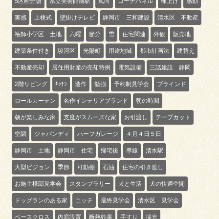
5区画分譲
県立美術館前駅
風向
コーチパネル
棟上げ
感動
実感
上棟式
壁掛けテレビ
静岡市 三和建設
清水区 不動産
袖師小学区 土地
六曜
節分
雪
住宅関連
外観
販売地
建築条件付き
駿河区
光陽町
用途地域
都市計画法
建替え
不動産売却
居住用財産の売却特例
電気設備
三話建設 静岡
2階リビング
ｷｯﾁﾝ
造作
勉強
予約制見学会
ブラインド
ロールカーテン
名作インテリアブランド
朝の時間
朝が楽しみな家
支度がスムーズな家
お引渡し
テープカット
空調
ジャパンディ
ハーフガレージ
４月４日５日
静岡市 土地
静岡市 住宅
帰宅後
導線
清水駅
大型ビジョン
季節
可動棚
石油
住宅の引き渡し
お施主様邸見学会
スタンプラリー
犬と生活
犬の快適空間
ドッグランのある家
ニッチ
最終見学会
清水区 見学会
ベースクロス
内窓設置
断熱効果
手すり
採光