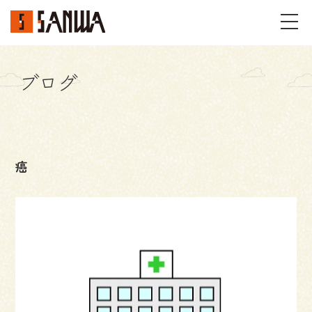
ブログ
イベント・見学会
不動産情報
癌
事例
施工事例
パーツギャラリー
お客様の声
私たちのこと