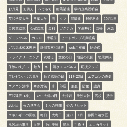
お月見
お供え
へそもち
耐震補強
学内企業説明会
英和学院大学
常葉大学
熊
クマ
温暖化
郵便料金
10月1日
自民党総裁
石破総裁
金利
ガクチカ
学生時代
面接
用語
グミッツｴル
カンロ
床暖房
ヒートポンプ式床暖房
ガス温水式床暖房
静岡市三和建設
webご祝儀
結婚式
ドライクリーニング
衣替え
文化の日
地震の死因
地震保険
保険の支払い
魅力
冬
清水エスパルス
応援グッズ
プレゼンハウス見学
勤労感謝の日
11月23日
エアコンの寿命
エアコン清掃
寒さ対策
床
部屋
強盗
防犯
護身
三和建設（株）
いい夫婦の日
夫婦岩
天照大神
高校
見学
思い出
夜の見学会
１人の時間
心のリセット
エネルギーの回復
晦日
大晦日
違い
1月
静岡市清水区
風呂場の事故
血圧
中山美穂
簡単
手作り
エコカラット