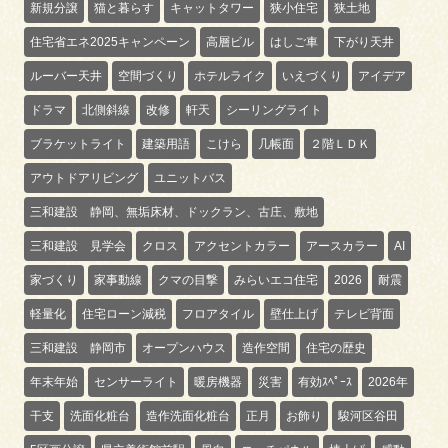
新規分譲
猫と暮らす
キャットタワー
狭小住宅
狭土地
住宅省エネ2025キャンペーン
高層ビル
はしご車
下がり天井
ルーバー天井
空間づくり
ホテルライク
いえづくり
アイデア
ドラマ
北側斜線
改修
軒天
シーリングライト
ブラケットライト
建築用語
こけら
几帳面
２階ＬＤＫ
アウトドアリビング
ユニットバス
三和建設 静岡、無垢床材、ドックラン、古庄、敷地
三和建設 見学会
クロス
アクセントカラー
アースカラー
AI
家づくり
家事動線
クマの目撃
みらいエコ住宅
2026
耐震
軽量化
住宅ローン減税
フロアタイル
壁仕上げ
テレビ背面
三和建設 静岡市
オープンハウス
造作空間
住宅の歴史
年末年始
センサーライト
暖房機器
災害
有効ｽﾍﾟｰｽ
2026年
干支
洗面化粧台
造作洗面化粧台
正月
お飾り
駿河区谷田