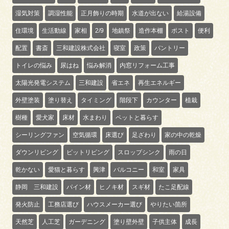
湿気対策
調湿性能
正月飾りの時期
水道が出ない
給湯設備
住環境
生活動線
家相
2/9
地鎮祭
造作本棚
ポスト
便利
配置
書斎
三和建設株式会社
寝室
政策
パントリー
トイレの悩み
尿はね
悩み解消
内窓リフォーム工事
太陽光発電システム
三和建設
省エネ
再生エネルギー
外壁塗装
塗り替え
タイミング
階段下
カウンター
植栽
樹種
愛犬家
床材
水まわり
ペットと暮らす
シーリングファン
空気循環
床選び
足ざわり
家の中の乾燥
ダウンリビング
ピットリビング
スロップシンク
雨の日
乾かない
愛猫と暮らす
興津
バルコニー
和室
家具
静岡 三和建設
パイン材
ヒノキ材
スギ材
たこ足配線
発火防止
工務店選び
ハウスメーカー選び
やりたい箇所
天然芝
人工芝
ガーデニング
塗り壁外壁
子供主体
成長