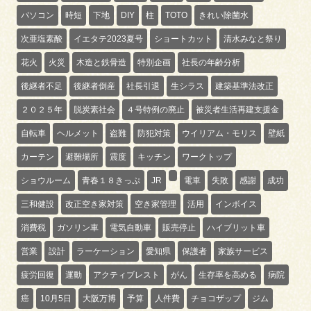
パソコン
時短
下地
DIY
柱
TOTO
きれい除菌水
次亜塩素酸
イエタテ2023夏号
ショートカット
清水みなと祭り
花火
火災
木造と鉄骨造
特別企画
社長の年齢分析
後継者不足
後継者倒産
社長引退
生シラス
建築基準法改正
２０２５年
脱炭素社会
４号特例の廃止
被災者生活再建支援金
自転車
ヘルメット
盗難
防犯対策
ウイリアム・モリス
壁紙
カーテン
避難場所
震度
キッチン
ワークトップ
ショウルーム
青春１８きっぷ
JR
電車
失敗
感謝
成功
三和健設
改正空き家対策
空き家管理
活用
インボイス
消費税
ガソリン車
電気自動車
販売停止
ハイブリット車
営業
設計
ラーケーション
愛知県
保護者
家族サービス
疲労回復
運動
アクティブレスト
がん
生存率を高める
病院
癌
10月5日
大阪万博
予算
人件費
チョコザップ
ジム