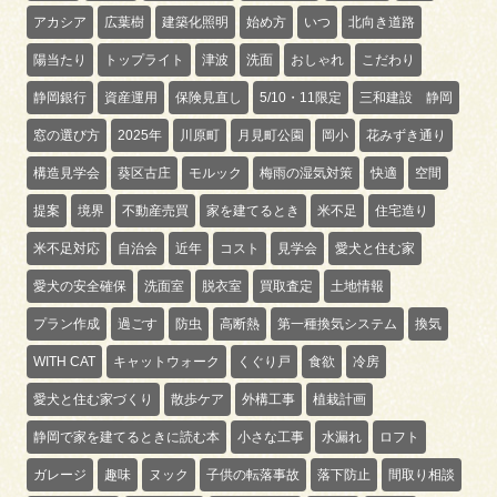
アカシア
広葉樹
建築化照明
始め方
いつ
北向き道路
陽当たり
トップライト
津波
洗面
おしゃれ
こだわり
静岡銀行
資産運用
保険見直し
5/10・11限定
三和建設 静岡
窓の選び方
2025年
川原町
月見町公園
岡小
花みずき通り
構造見学会
葵区古庄
モルック
梅雨の湿気対策
快適
空間
提案
境界
不動産売買
家を建てるとき
米不足
住宅造り
米不足対応
自治会
近年
コスト
見学会
愛犬と住む家
愛犬の安全確保
洗面室
脱衣室
買取査定
土地情報
プラン作成
過ごす
防虫
高断熱
第一種換気システム
換気
WITH CAT
キャットウォーク
くぐり戸
食欲
冷房
愛犬と住む家づくり
散歩ケア
外構工事
植栽計画
静岡で家を建てるときに読む本
小さな工事
水漏れ
ロフト
ガレージ
趣味
ヌック
子供の転落事故
落下防止
間取り相談