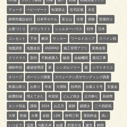
デューダ
ベビーゲート
転落防止
住宅設備
水災
静岡市建設会社
日本平ホテル
富士山
水害
保険
部屋作り
お家づくり
ダウンライト
シェルターハウス
戦争
日本
コンセント
下水
解決
サッカー
ワールドカップ
スペイン戦
地盤調査
地盤改良
ANDPAD
施工管理アプリ
業務改善
クリスマス
室内
不動産購入
融資
金融機関
復旧工事
補助申請
建築指導課
家
シンボルツリー
庭
シマトネリコ
オリーブ
ボーリング調査
スウェーデン式サウンディング調査
秋葉山祭り
お祭り
年末
大掃除
効率的
台風１５号
支援金
経費削減
増えてきた
年賀状
どんど焼き
正月飾り
新紙幣
タンス預金
課税
2024
お正月
鏡餅
鏡開き
二十四節気
大寒
乾燥
火事
金額
LDK
静岡三和
電気料金
高い
いつまで
湿度
勾配天井
結露
対策方法
建売
静岡