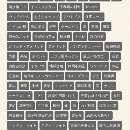
清水第二中
インスタグラム
工務店の日報
Youtube
ウッドデッキ
おうちキャンプ
アウトドア
住宅ローン
こどもの日
鯉のぼり
鎧兜
クールビズ
夏
期間
服装
観光スポット
古民家カフェ
焼津市
トイレ
窓の設置
メリット・デメリット
デメリット
ハンディチョッパー
回遊動線
内装
外装
ポイント
カフェ風キッチン
屋上バルコニー
昼食
お好み焼き
オタフク
地域密着
静岡不動産
ワンフロア
保証
注意点
造作キッチンカウンター
コストダウン
求人
総務職
募集
新卒
中途
収納
インテリア
調理家電
窓
サッシ
サーモスⅡ-Ｈ
LIXIL
静岡中部家づくり
先輩お施主様の声
５月
GW
潮干狩り
五月病
梅雨
傘
雨
カビ対策
梅雨入り前
観葉植物
電子帳簿保存法
請求書
電子化
緑のある暮らし
ペンダントライト
スタンドライト
雰囲気を変える
静岡三和建設