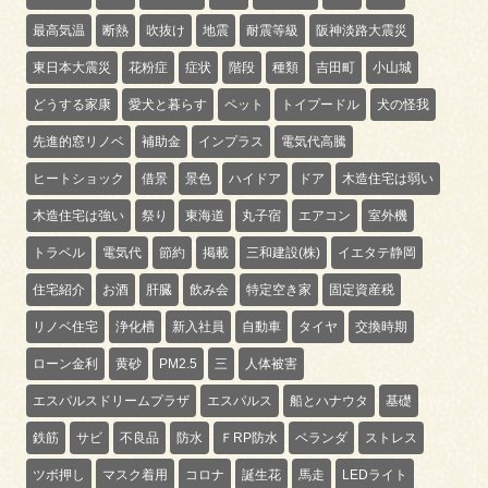
最高気温
断熱
吹抜け
地震
耐震等級
阪神淡路大震災
東日本大震災
花粉症
症状
階段
種類
吉田町
小山城
どうする家康
愛犬と暮らす
ペット
トイプードル
犬の怪我
先進的窓リノベ
補助金
インプラス
電気代高騰
ヒートショック
借景
景色
ハイドア
ドア
木造住宅は弱い
木造住宅は強い
祭り
東海道
丸子宿
エアコン
室外機
トラベル
電気代
節約
掲載
三和建設(株)
イエタテ静岡
住宅紹介
お酒
肝臓
飲み会
特定空き家
固定資産税
リノベ住宅
浄化槽
新入社員
自動車
タイヤ
交換時期
ローン金利
黄砂
PM2.5
三
人体被害
エスパルスドリームプラザ
エスパルス
船とハナウタ
基礎
鉄筋
サビ
不良品
防水
ＦRP防水
ベランダ
ストレス
ツボ押し
マスク着用
コロナ
誕生花
馬走
LEDライト