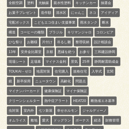
全館空調
塗料
光触媒
親水性塗料
キッチンカー
抽選会
お菓子プレゼント
造作額
清水区
にゃんこ
ネコ
アイディア
宅配ボックス
こどもエコ住まい支援事業
雨水タンク
断水
構造
コーヒーの種類
ブラジル
キリマンジャロ
コロンビア
ひな祭り
お雛様
片付け
吊るし雛
整理収納
設計相談会
13年
安井金比羅堂
京都
悪縁を絶つ
お参り
三和建設静岡
現場シート
足場幕
マイナス金利
景気
25卒
静岡耐震助成金
TOUKAI－ゼロ
地震対策
住宅購入
規格住宅
入学式
玄関
鏡
新卒採用
ニュータウン
高齢化
問題点
マイナンバーカード
健康保険証
マイナ保険証
クリーンシェルター
熱中症アラート
HEAT20
断熱省エネ基準
虫対策
室内外
七ツ新屋
幸せホルモン
ジャルディーノ
オムライス
敷地
愛犬
ドッグラン
ボーナス
経済
財務管理