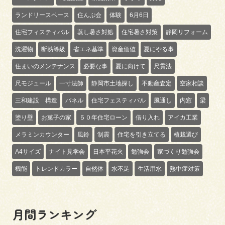
ランドリースペース
住んぷ会
体験
6月6日
住宅フィスティバル
蒸し暑さ対処
住宅暑さ対策
静岡リフォーム
洗濯物
断熱等級
省エネ基準
資産価値
夏にやる事
住まいのメンテナンス
必要な事
夏に向けて
尺貫法
尺モジュール
一寸法師
静岡市土地探し
不動産査定
空家相談
三和建設 構造
パネル
住宅フェスティバル
風通し
内窓
梁
塗り壁
お菓子の家
５０年住宅ローン
借り入れ
アイカ工業
メラミンカウンター
風鈴
制震
住宅を引き立てる
植栽選び
A4サイズ
ナイト見学会
日本平花火
勉強会
家づくり勉強会
機能
トレンドカラー
自然体
水不足
生活用水
熱中症対策
月間ランキング