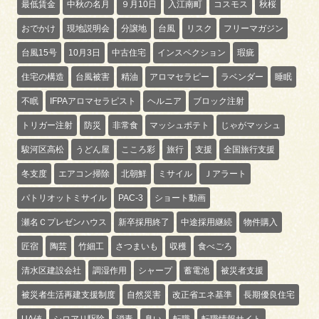
最低賃金
中秋の名月
９月10日
入江南町
コスモス
秋桜
おでかけ
現地説明会
分譲地
台風
リスク
フリーマガジン
台風15号
10月3日
中古住宅
インスペクション
瑕疵
住宅の構造
台風被害
精油
アロマセラピー
ラベンダー
睡眠
不眠
IFPAアロマセラピスト
ヘルニア
ブロック注射
トリガー注射
防災
非常食
マッシュポテト
じゃがマッシュ
駿河区高松
うどん屋
こころ彩
旅行
支援
全国旅行支援
冬支度
エアコン掃除
北朝鮮
ミサイル
Ｊアラート
パトリオットミサイル
PAC-3
ショート動画
瀬名Ｃプレゼンハウス
新卒採用終了
中途採用継続
物件購入
匠宿
陶芸
竹細工
さつまいも
収穫
食べごろ
清水区建設会社
調湿作用
シャープ
蓄電池
被災者支援
被災者生活再建支援制度
自然災害
改正省エネ基準
長期優良住宅
UA値
シロアリ駆除
消毒
臭い
転職
転職情報サイト