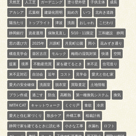
天然芝
人工芝
ガーデニング
塗り壁外壁
子供主体
成長
アカシア
広葉樹
建築化照明
始め方
いつ
北向き道路
陽当たり
トップライト
津波
洗面
おしゃれ
こだわり
静岡銀行
資産運用
保険見直し
5/10・11限定
三和建設 静岡
窓の選び方
2025年
川原町
月見町公園
岡小
花みずき通り
構造見学会
葵区古庄
モルック
梅雨の湿気対策
快適
空間
提案
境界
不動産売買
家を建てるとき
米不足
住宅造り
米不足対応
自治会
近年
コスト
見学会
愛犬と住む家
愛犬の安全確保
洗面室
脱衣室
買取査定
土地情報
プラン作成
過ごす
防虫
高断熱
第一種換気システム
換気
WITH CAT
キャットウォーク
くぐり戸
食欲
冷房
愛犬と住む家づくり
散歩ケア
外構工事
植栽計画
静岡で家を建てるときに読む本
小さな工事
水漏れ
ロフト