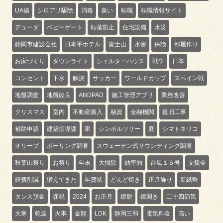
UA値
シロアリ駆除
消毒
臭い
転職
転職情報サイト
デューダ
ベビーゲート
転落防止
住宅設備
水災
静岡市建設会社
日本平ホテル
富士山
水害
保険
部屋作り
お家づくり
ダウンライト
シェルターハウス
戦争
日本
コンセント
下水
解決
サッカー
ワールドカップ
スペイン戦
地盤調査
地盤改良
ANDPAD
施工管理アプリ
業務改善
クリスマス
室内
不動産購入
融資
金融機関
復旧工事
補助申請
建築指導課
家
シンボルツリー
庭
シマトネリコ
オリーブ
ボーリング調査
スウェーデン式サウンディング調査
秋葉山祭り
お祭り
年末
大掃除
効率的
台風１５号
支援金
経費削減
増えてきた
年賀状
どんど焼き
正月飾り
新紙幣
タンス預金
課税
2024
お正月
鏡餅
鏡開き
二十四節気
大寒
乾燥
火事
金額
LDK
静岡三和
電気料金
高い