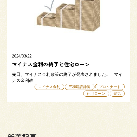
三和建設の強み
リフォーム
会社概要
採用情報
2024/03/22
マイナス金利の終了と住宅ローン
先日、マイナス金利政策の終了が発表されました。 マイ
ナス金利政…
マイナス金利
三和建設静岡
プロムナード
住宅ローン
景気
054-365-3838
受付時間／平日9:00 - 18:00
土日9:00 - 16:00
新着記事