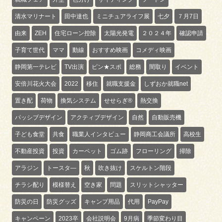
清水マリナート
田中達也
ミニチュアライフ展
七夕
７月7日
由来
ZEH
住宅ローン控除
太陽光発電
２０２４年
確認申請
子育て世代
ママ
動線
おすすめ映画
コメディ映画
静岡第一テレビ
TV出演
ピン★スポ
総務
間取り
イベント
安倍川花火大会
2022
移住
就職支援金
しずおか就職net
置き配
荷物
換気システム
せせらぎ®
熱交換
パッシブデザイン
アクティブデザイン
自然
自動販売機
子ども食堂
共食
職業人インタビュー
静岡商工会議所
高校生
不動産投資
投資
カーペット
ゴム跡
フローリング
掃除
アラジン
トースタ―
秋
吹き抜け
スケルトン階段
チラシ配り
模様替え
空き家
問題
スリットシャッター
防災の日
防災グッズ
キャンプ用品
代用
PayPay
キャンペーン
2023卒
会社説明会
9月病
季節変わり目