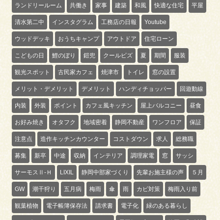
ランドリールーム
共働き
家事
建築
和風
快適な住宅
平屋
清水第二中
インスタグラム
工務店の日報
Youtube
ウッドデッキ
おうちキャンプ
アウトドア
住宅ローン
こどもの日
鯉のぼり
鎧兜
クールビズ
夏
期間
服装
観光スポット
古民家カフェ
焼津市
トイレ
窓の設置
メリット・デメリット
デメリット
ハンディチョッパー
回遊動線
内装
外装
ポイント
カフェ風キッチン
屋上バルコニー
昼食
お好み焼き
オタフク
地域密着
静岡不動産
ワンフロア
保証
注意点
造作キッチンカウンター
コストダウン
求人
総務職
募集
新卒
中途
収納
インテリア
調理家電
窓
サッシ
サーモスⅡ-Ｈ
LIXIL
静岡中部家づくり
先輩お施主様の声
５月
GW
潮干狩り
五月病
梅雨
傘
雨
カビ対策
梅雨入り前
観葉植物
電子帳簿保存法
請求書
電子化
緑のある暮らし