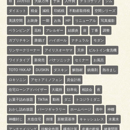
癌
10月5日
大阪万博
予算
人件費
チョコザップ
ジム
ダイエット
税金
減税
印紙税
不動産取得税
空間シリーズ
美誂空間
お刺身
一期
お魚
HP
リニューアル
写真撮影
ベランピング
花粉
アレルギー
結膜炎
扉
丁番
調整
ガブリチキン
唐揚げ
ハイボール
ナチュラル
モダン
リンサークリーナー
アイリスオーヤマ
天井
ビルトイン食洗機
ワイドタイプ
新発売
パナソニック
セミナー
お風呂
TOTO YKK AP
DUSKIN
ダスキン
解熱材
鎮痛剤
熱冷まし
ロキソニン
アセトアミノフェン
資金計画
住宅ローンアドバイザー
大蔵持
効率化
相談会
夜
お菓子詰め放題
TikTok
動画
ダニ
トコジラミダニ
おかし詰め放題
パーツギャラリー
ホームページ
喪中
神棚
神棚封じ
木造住宅
倒壊
新耐震基準
キャッシュレス
水素水
アンチエイジング
抗酸化作用
構造計算
皮膚の乾燥
健康問題