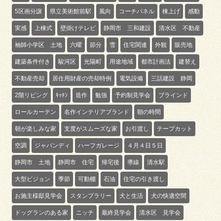
5区画分譲
県立美術館前駅
風向
コーチパネル
棟上げ
感動
実感
上棟式
壁掛けテレビ
静岡市 三和建設
清水区 不動産
袖師小学区 土地
六曜
節分
雪
住宅関連
外観
販売地
建築条件付き
駿河区
光陽町
用途地域
都市計画法
建替え
不動産売却
居住用財産の売却特例
電気設備
三話建設 静岡
2階リビング
ｷｯﾁﾝ
造作
勉強
予約制見学会
ブラインド
ロールカーテン
名作インテリアブランド
朝の時間
朝が楽しみな家
支度がスムーズな家
お引渡し
テープカット
空調
ジャパンディ
ハーフガレージ
４月４日５日
静岡市 土地
静岡市 住宅
帰宅後
導線
清水駅
大型ビジョン
季節
可動棚
石油
住宅の引き渡し
お施主様邸見学会
スタンプラリー
犬と生活
犬の快適空間
ドッグランのある家
ニッチ
最終見学会
清水区 見学会