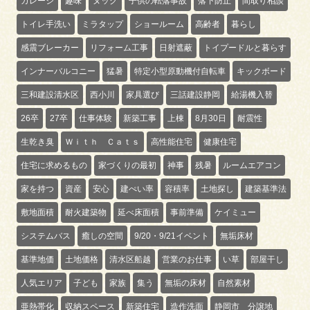
ガレージ
趣味
ヌック
子供の転落事故
落下防止
間取り相談
トイレ手洗い
ミラタップ
ショールーム
高齢者
暮らし
感震ブレーカー
リフォーム工事
日射遮蔽
トイプードルと暮らす
インナーバルコニー
猛暑
特定小型原動機付自転車
キックボード
三和建設清水区
西小川
家具選び
三話建設静岡
給湯機入替
26卒
27卒
仕事体験
新築工事
上棟
8月30日
耐震性
生乾き臭
Ｗｉｔｈ Ｃａｔｓ
高性能住宅
健康住宅
住宅に求めるもの
家づくりの最初
神事
残暑
ルームエアコン
家を持つ
資産
安心
建ぺい率
容積率
土地探し
建築基準法
敷地面積
耐火建築物
延べ床面積
事前準備
ケイミュー
システムバス
癒しの空間
9/20・9/21イベント
無垢床材
基準地価
土地価格
清水区船越
営業のお仕事
い草
部屋干し
人気エリア
子ども
家族
集う
無垢の床材
自然素材
亜熱帯化
収納スペース
新築住宅
造作洗面
静岡市 分譲地