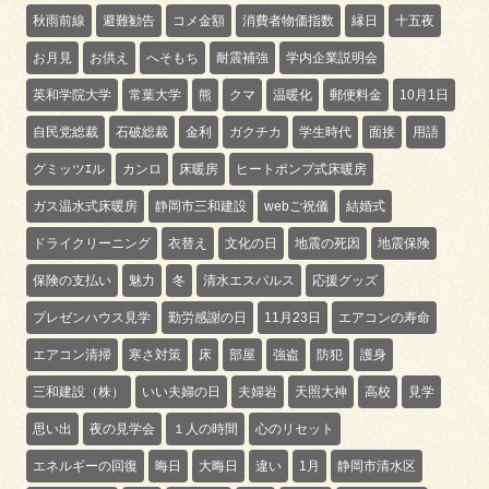
秋雨前線
避難勧告
コメ金額
消費者物価指数
縁日
十五夜
お月見
お供え
へそもち
耐震補強
学内企業説明会
英和学院大学
常葉大学
熊
クマ
温暖化
郵便料金
10月1日
自民党総裁
石破総裁
金利
ガクチカ
学生時代
面接
用語
グミッツｴル
カンロ
床暖房
ヒートポンプ式床暖房
ガス温水式床暖房
静岡市三和建設
webご祝儀
結婚式
ドライクリーニング
衣替え
文化の日
地震の死因
地震保険
保険の支払い
魅力
冬
清水エスパルス
応援グッズ
プレゼンハウス見学
勤労感謝の日
11月23日
エアコンの寿命
エアコン清掃
寒さ対策
床
部屋
強盗
防犯
護身
三和建設（株）
いい夫婦の日
夫婦岩
天照大神
高校
見学
思い出
夜の見学会
１人の時間
心のリセット
エネルギーの回復
晦日
大晦日
違い
1月
静岡市清水区