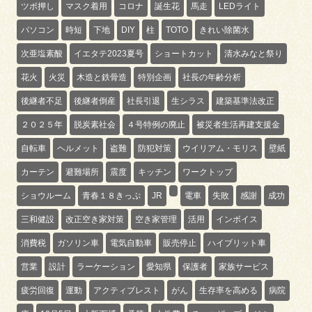
ツボ押し
マスク着用
コロナ
誕生花
馬走
LEDライト
パソコン
時短
下地
DIY
柱
TOTO
きれい除菌水
次亜塩素酸
イエタテ2023夏号
ショートカット
清水みなと祭り
花火
火災
木造と鉄骨造
特別企画
社長の年齢分析
後継者不足
後継者倒産
社長引退
生シラス
建築基準法改正
２０２５年
脱炭素社会
４号特例の廃止
被災者生活再建支援金
自転車
ヘルメット
盗難
防犯対策
ウイリアム・モリス
壁紙
カーテン
避難場所
震度
キッチン
ワークトップ
ショウルーム
青春１８きっぷ
JR
電車
失敗
感謝
成功
三和健設
改正空き家対策
空き家管理
活用
インボイス
消費税
ガソリン車
電気自動車
販売停止
ハイブリット車
営業
設計
ラーケーション
愛知県
保護者
家族サービス
疲労回復
運動
アクティブレスト
がん
生存率を高める
病院