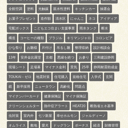
全館空調
塗料
光触媒
親水性塗料
キッチンカー
抽選会
お菓子プレゼント
造作額
清水区
にゃんこ
ネコ
アイディア
宅配ボックス
こどもエコ住まい支援事業
雨水タンク
断水
構造
コーヒーの種類
ブラジル
キリマンジャロ
コロンビア
ひな祭り
お雛様
片付け
吊るし雛
整理収納
設計相談会
13年
安井金比羅堂
京都
悪縁を絶つ
お参り
三和建設静岡
現場シート
足場幕
マイナス金利
景気
25卒
静岡耐震助成金
TOUKAI－ゼロ
地震対策
住宅購入
規格住宅
入学式
玄関
鏡
新卒採用
ニュータウン
高齢化
問題点
マイナンバーカード
健康保険証
マイナ保険証
クリーンシェルター
熱中症アラート
HEAT20
断熱省エネ基準
虫対策
室内外
七ツ新屋
幸せホルモン
ジャルディーノ
オムライス
敷地
愛犬
ドッグラン
ボーナス
経済
財務管理