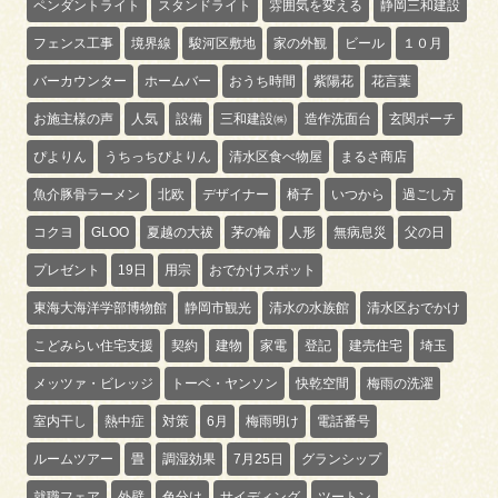
ペンダントライト
スタンドライト
雰囲気を変える
静岡三和建設
フェンス工事
境界線
駿河区敷地
家の外観
ビール
１０月
バーカウンター
ホームバー
おうち時間
紫陽花
花言葉
お施主様の声
人気
設備
三和建設㈱
造作洗面台
玄関ポーチ
ぴよりん
うちっちぴよりん
清水区食べ物屋
まるさ商店
魚介豚骨ラーメン
北欧
デザイナー
椅子
いつから
過ごし方
コクヨ
GLOO
夏越の大祓
茅の輪
人形
無病息災
父の日
プレゼント
19日
用宗
おでかけスポット
東海大海洋学部博物館
静岡市観光
清水の水族館
清水区おでかけ
こどみらい住宅支援
契約
建物
家電
登記
建売住宅
埼玉
メッツァ・ビレッジ
トーベ・ヤンソン
快乾空間
梅雨の洗濯
室内干し
熱中症
対策
6月
梅雨明け
電話番号
ルームツアー
畳
調湿効果
7月25日
グランシップ
就職フェア
外壁
色分け
サイディング
ツートン