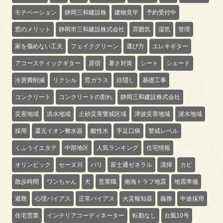
モチベーション
静岡三和建設株
建物見学
予約受付中
窓のメリット
静岡市三和建設株式会社
雰囲気
湿気
管理
家を傷めない工夫
フェイクグリーン
選び方
エレキギター
アコースティックギター
原宿
暑さ対策
シート
シェード
冷房費削減
リクシル
窓ガラス
目隠し
基礎工事
コンクリート
コンクリートの割れ
静岡三和建設株式会社
災害地域
洪水地域
土砂災害警戒区域
津波災害地域
浸水地域
採用
還元イオン整水器
酸性水
手足口病
警戒レベル
くふうイエタテ
中部地区
人気ランキング
住宅情報
オリンピック
セーヌ川
パリ
富士通ゼネラル
清掃
カビ
散歩時間
ワンちゃん
犬
営業職
南海トラフ地震
地震準備
避難
心理バイアス
正常バイアス
火災報知器
義務
中途採用
住宅営業
インテリアコーディネーター
転勤なし
台風10号