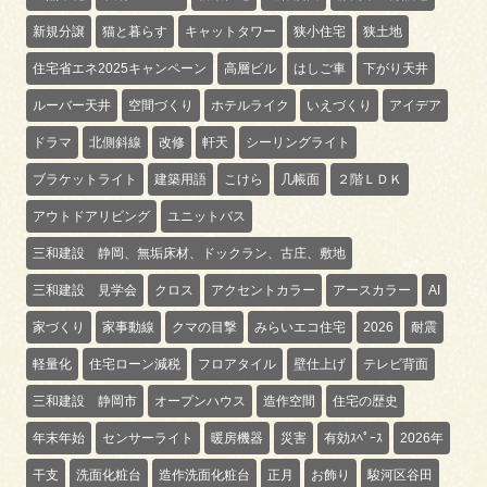
新規分譲
猫と暮らす
キャットタワー
狭小住宅
狭土地
住宅省エネ2025キャンペーン
高層ビル
はしご車
下がり天井
ルーバー天井
空間づくり
ホテルライク
いえづくり
アイデア
ドラマ
北側斜線
改修
軒天
シーリングライト
ブラケットライト
建築用語
こけら
几帳面
２階ＬＤＫ
アウトドアリビング
ユニットバス
三和建設 静岡、無垢床材、ドックラン、古庄、敷地
三和建設 見学会
クロス
アクセントカラー
アースカラー
AI
家づくり
家事動線
クマの目撃
みらいエコ住宅
2026
耐震
軽量化
住宅ローン減税
フロアタイル
壁仕上げ
テレビ背面
三和建設 静岡市
オープンハウス
造作空間
住宅の歴史
年末年始
センサーライト
暖房機器
災害
有効ｽﾍﾟｰｽ
2026年
干支
洗面化粧台
造作洗面化粧台
正月
お飾り
駿河区谷田