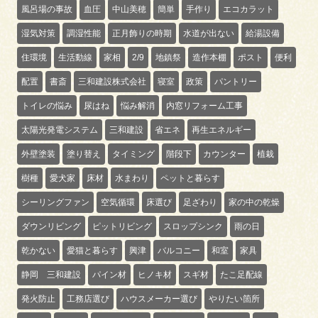
風呂場の事故
血圧
中山美穂
簡単
手作り
エコカラット
湿気対策
調湿性能
正月飾りの時期
水道が出ない
給湯設備
住環境
生活動線
家相
2/9
地鎮祭
造作本棚
ポスト
便利
配置
書斎
三和建設株式会社
寝室
政策
パントリー
トイレの悩み
尿はね
悩み解消
内窓リフォーム工事
太陽光発電システム
三和建設
省エネ
再生エネルギー
外壁塗装
塗り替え
タイミング
階段下
カウンター
植栽
樹種
愛犬家
床材
水まわり
ペットと暮らす
シーリングファン
空気循環
床選び
足ざわり
家の中の乾燥
ダウンリビング
ピットリビング
スロップシンク
雨の日
乾かない
愛猫と暮らす
興津
バルコニー
和室
家具
静岡 三和建設
パイン材
ヒノキ材
スギ材
たこ足配線
発火防止
工務店選び
ハウスメーカー選び
やりたい箇所