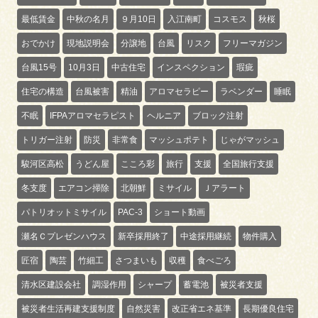
最低賃金
中秋の名月
９月10日
入江南町
コスモス
秋桜
おでかけ
現地説明会
分譲地
台風
リスク
フリーマガジン
台風15号
10月3日
中古住宅
インスペクション
瑕疵
住宅の構造
台風被害
精油
アロマセラピー
ラベンダー
睡眠
不眠
IFPAアロマセラピスト
ヘルニア
ブロック注射
トリガー注射
防災
非常食
マッシュポテト
じゃがマッシュ
駿河区高松
うどん屋
こころ彩
旅行
支援
全国旅行支援
冬支度
エアコン掃除
北朝鮮
ミサイル
Ｊアラート
パトリオットミサイル
PAC-3
ショート動画
瀬名Ｃプレゼンハウス
新卒採用終了
中途採用継続
物件購入
匠宿
陶芸
竹細工
さつまいも
収穫
食べごろ
清水区建設会社
調湿作用
シャープ
蓄電池
被災者支援
被災者生活再建支援制度
自然災害
改正省エネ基準
長期優良住宅