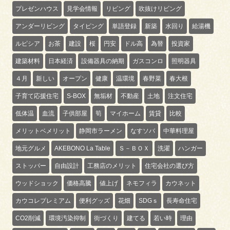
プレゼンハウス
見学会情報
リビング
吹抜けリビング
アンダーリビング
タイピング
単語登録
新築
水回り
給湯機
ルピシア
お茶
建設
桜
円安
ドル高
為替
投資家
建築材料
日本経済
設備器具の納期
ガスコンロ
照明器具
４月
新しい
オープン
健康
温環境
春野菜
春大根
子育て応援住宅
S-BOX
無垢材
不動産
土地
注文住宅
低体温
血流
子供部屋
筍
マイホーム
賃貸
比較
メリットベメリット
静岡市ラーメン
なすソバ
中華料理屋
地元グルメ
AKEBONO La Table
Ｓ－ＢＯＸ
洗濯
ハンガー
ストッパー
自由設計
工務店のメリット
住宅会社の選び方
ウッドショック
価格高騰
値上げ
ネモフィラ
カウネット
カウコレプレミアム
便利グッズ
花畑
SDGｓ
長寿命住宅
CO2削減
環境汚染抑制
街づくり
建てる
若い時
理由