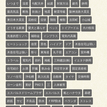
いつまで
湿度
勾配天井
結露
対策方法
建売
静岡
最高気温
断熱
吹抜け
地震
耐震等級
阪神淡路大震災
東日本大震災
花粉症
症状
階段
種類
吉田町
小山城
どうする家康
愛犬と暮らす
ペット
トイプードル
犬の怪我
先進的窓リノベ
補助金
インプラス
電気代高騰
ヒートショック
借景
景色
ハイドア
ドア
木造住宅は弱い
木造住宅は強い
祭り
東海道
丸子宿
エアコン
室外機
トラベル
電気代
節約
掲載
三和建設(株)
イエタテ静岡
住宅紹介
お酒
肝臓
飲み会
特定空き家
固定資産税
リノベ住宅
浄化槽
新入社員
自動車
タイヤ
交換時期
ローン金利
黄砂
PM2.5
三
人体被害
エスパルスドリームプラザ
エスパルス
船とハナウタ
基礎
鉄筋
サビ
不良品
防水
ＦRP防水
ベランダ
ストレス