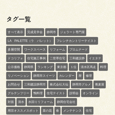
タグ一覧
すべて表示
完成見学会
静岡市
ジェラート専門屋
LA PALETTE（ラ パレット）
フレンチカントリーテイスト
多層空間
ワークスペース
リフォーム
プロムナード
ドコリフォ
住宅施工事例
二世帯住宅
三和建設静
イエタテ
公示価格
静岡県
ランキング
東京都
１位
清水区馬走
料理
リノベーション
静岡市スイーツ
カレンダー
暦
修理
お問合せ
三和建設静岡市
株式会社大仙
静岡市グルメ
蕎麦屋
グルテンフリー
鴨料理
住宅テイスト
説明会
オンライン
対面
清水
水回りリフォーム
静岡住宅会社
用宗オススメスポット
菜の花
春
メンテナンス
住宅