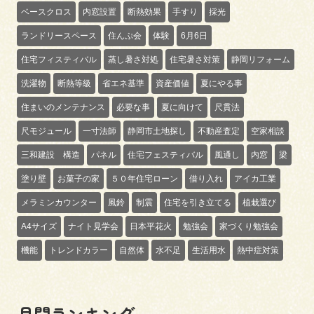
ベースクロス
内窓設置
断熱効果
手すり
採光
ランドリースペース
住んぷ会
体験
6月6日
住宅フィスティバル
蒸し暑さ対処
住宅暑さ対策
静岡リフォーム
洗濯物
断熱等級
省エネ基準
資産価値
夏にやる事
住まいのメンテナンス
必要な事
夏に向けて
尺貫法
尺モジュール
一寸法師
静岡市土地探し
不動産査定
空家相談
三和建設 構造
パネル
住宅フェスティバル
風通し
内窓
梁
塗り壁
お菓子の家
５０年住宅ローン
借り入れ
アイカ工業
メラミンカウンター
風鈴
制震
住宅を引き立てる
植栽選び
A4サイズ
ナイト見学会
日本平花火
勉強会
家づくり勉強会
機能
トレンドカラー
自然体
水不足
生活用水
熱中症対策
月間ランキング