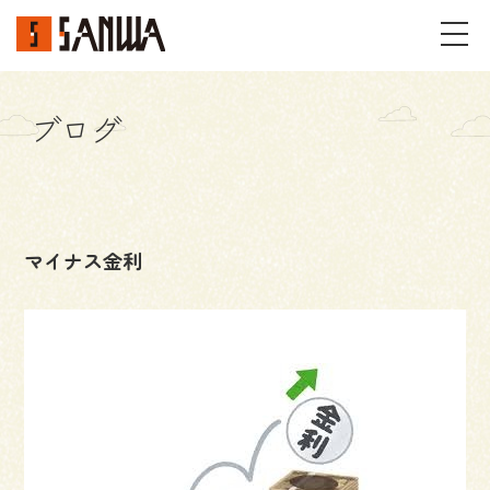
ブログ
イベント・見学会
不動産情報
マイナス金利
事例
施工事例
パーツギャラリー
お客様の声
私たちのこと