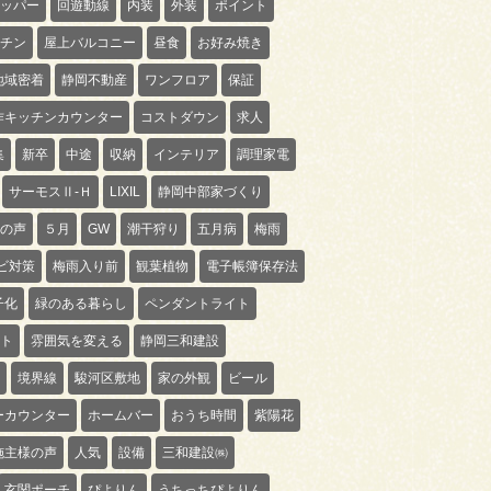
ッパー
回遊動線
内装
外装
ポイント
チン
屋上バルコニー
昼食
お好み焼き
地域密着
静岡不動産
ワンフロア
保証
作キッチンカウンター
コストダウン
求人
集
新卒
中途
収納
インテリア
調理家電
サーモスⅡ-Ｈ
LIXIL
静岡中部家づくり
の声
５月
GW
潮干狩り
五月病
梅雨
ビ対策
梅雨入り前
観葉植物
電子帳簿保存法
子化
緑のある暮らし
ペンダントライト
ト
雰囲気を変える
静岡三和建設
境界線
駿河区敷地
家の外観
ビール
ーカウンター
ホームバー
おうち時間
紫陽花
施主様の声
人気
設備
三和建設㈱
玄関ポーチ
ぴよりん
うちっちぴよりん