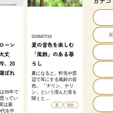
カテゴ
2026/07/10
宅ローン
夏の音色を楽しむ
大丈
「風鈴」のある暮
今、20
らし
に選ばれ
夏になると、軒先や窓
辺で耳にする風鈴の音
色。 「チリン、チリ
は35年で
ン」という澄んだ音を
思ってい
聞くと…
実は最
夏
風鈴
0代を中