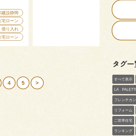
和建設静岡
住宅ローン
借り入れ
住宅ローン
タグ一
すべて表示
4
5
>
LA PALE
フレンチカン
リフォーム
二世帯住宅
ランキング