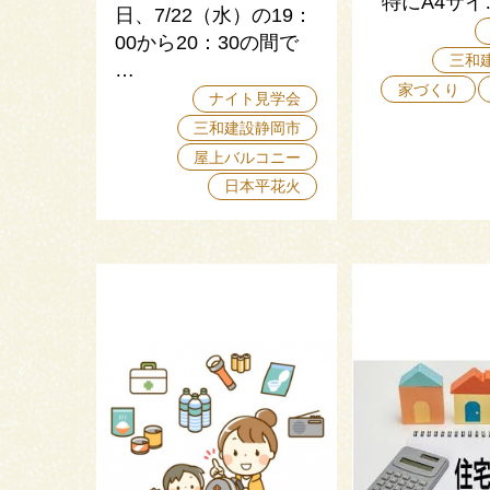
特にA4サイ
日、7/22（水）の19：
00から20：30の間で
三和
…
家づくり
ナイト見学会
三和建設静岡市
屋上バルコニー
日本平花火