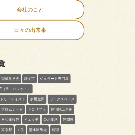
会社のこと
日々の出来事
覧
完成見学会
静岡市
ジェラート専門屋
TTE（ラ パレット）
トリーテイスト
多層空間
ワークスペース
プロムナード
ドコリフォ
住宅施工事例
三和建設静
イエタテ
公示価格
静岡県
東京都
１位
清水区馬走
料理