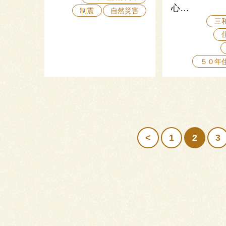
心…
制震
自然災害
三
５０年
<
1
2
3