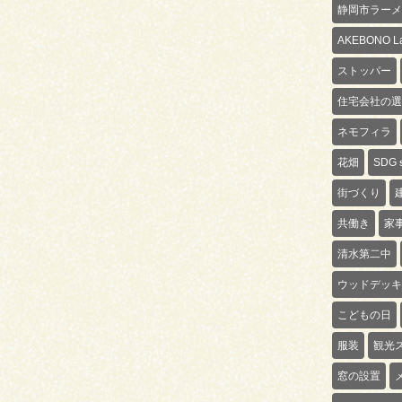
静岡市ラーメ
AKEBONO La
ストッパー
住宅会社の選
ネモフィラ
花畑
SDG
街づくり
共働き
家
清水第二中
ウッドデッキ
こどもの日
服装
観光
窓の設置