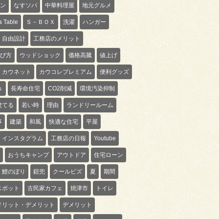
ン
なすソバ
中華料理屋
地元グルメ
 Table
Ｓ－ＢＯＸ
洗濯
ハンガー
自由設計
工務店のメリット
び方
ウッドショック
価格高騰
値上げ
カウネット
カウコレプレミアム
便利グッズ
ｓ
長寿命住宅
CO2削減
環境汚染抑制
建てる
若い時
理由
ランドリールーム
事
建築
和風
快適な住宅
平屋
インスタグラム
工務店の日報
Youtube
おうちキャンプ
アウトドア
住宅ローン
鯉のぼり
鎧兜
クールビズ
夏
期間
スポット
古民家カフェ
焼津市
トイレ
メリット・デメリット
デメリット