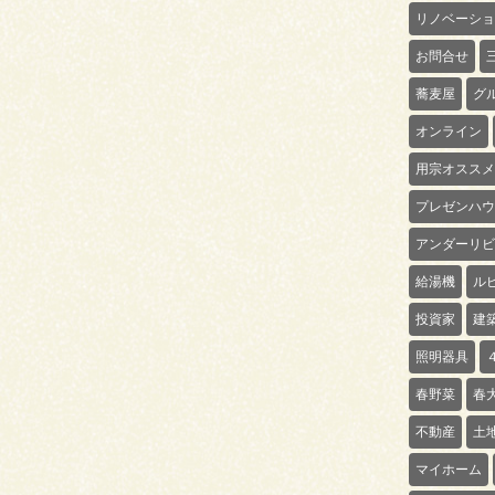
リノベーショ
お問合せ
蕎麦屋
グ
オンライン
用宗オススメ
プレゼンハウ
アンダーリビ
給湯機
ル
投資家
建
照明器具
春野菜
春
不動産
土
マイホーム