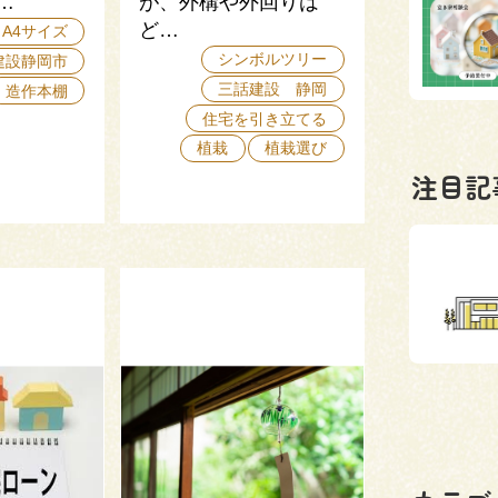
…
が、外構や外回りは
ど…
A4サイズ
シンボルツリー
建設静岡市
三話建設 静岡
造作本棚
住宅を引き立てる
植栽
植栽選び
注目記