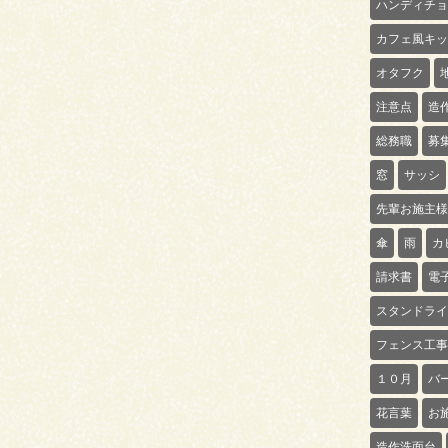
ハンディチョ
カフェ風キッ
オタフク
注意点
造
総務職
募
窓
サッシ
先輩お施主様
傘
雨
カ
請求書
電
スタンドライ
フェンス工事
１０月
バ
花言葉
お
造作洗面台