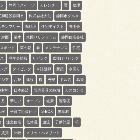
ン
静岡市スイーツ
カレンダー
暦
修理
三和建設静岡市
株式会社大仙
静岡市グルメ
ルテンフリー
鴨料理
住宅テイスト
説明会
対面
清水
水回りリフォーム
静岡住宅会社
スポット
菜の花
春
メンテナンス
住宅
ス
見学会情報
リビング
吹抜けリビング
ング
タイピング
単語登録
新築
水回り
ピシア
お茶
建設
桜
円安
ドル高
為替
築材料
日本経済
設備器具の納期
ガスコンロ
４月
新しい
オープン
健康
温環境
大根
子育て応援住宅
S-BOX
無垢材
地
注文住宅
低体温
血流
子供部屋
筍
賃貸
比較
メリットベメリット