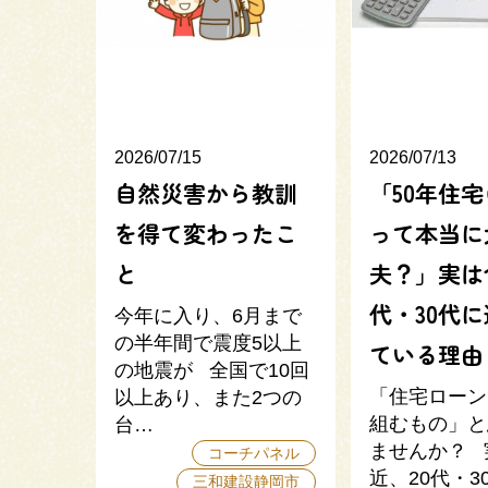
2026/07/15
2026/07/13
自然災害から教訓
「50年住
を得て変わったこ
って本当に
と
夫？」実は
代・30代
今年に入り、6月まで
の半年間で震度5以上
ている理由
の地震が 全国で10回
「住宅ローン
以上あり、また2つの
組むもの」と
台…
ませんか？ 
コーチパネル
近、20代・3
三和建設静岡市