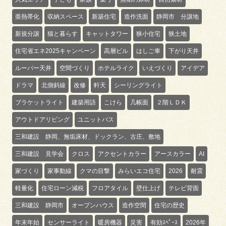
亜熱帯化
収納スペース
新築住宅
造作洗面
静岡市 分譲地
新規分譲
猫と暮らす
キャットタワー
狭小住宅
狭土地
住宅省エネ2025キャンペーン
高層ビル
はしご車
下がり天井
ルーバー天井
空間づくり
ホテルライク
いえづくり
アイデア
ドラマ
北側斜線
改修
軒天
シーリングライト
ブラケットライト
建築用語
こけら
几帳面
２階ＬＤＫ
アウトドアリビング
ユニットバス
三和建設 静岡、無垢床材、ドックラン、古庄、敷地
三和建設 見学会
クロス
アクセントカラー
アースカラー
AI
家づくり
家事動線
クマの目撃
みらいエコ住宅
2026
耐震
軽量化
住宅ローン減税
フロアタイル
壁仕上げ
テレビ背面
三和建設 静岡市
オープンハウス
造作空間
住宅の歴史
年末年始
センサーライト
暖房機器
災害
有効ｽﾍﾟｰｽ
2026年