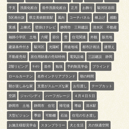
干支
洗面化粧台
造作洗面化粧台
正月
お飾り
駿河区谷田
5区画分譲
県立美術館前駅
風向
コーチパネル
棟上げ
感動
実感
上棟式
壁掛けテレビ
静岡市 三和建設
清水区 不動産
袖師小学区 土地
六曜
節分
雪
住宅関連
外観
販売地
建築条件付き
駿河区
光陽町
用途地域
都市計画法
建替え
不動産売却
居住用財産の売却特例
電気設備
三話建設 静岡
2階リビング
ｷｯﾁﾝ
造作
勉強
予約制見学会
ブラインド
ロールカーテン
名作インテリアブランド
朝の時間
朝が楽しみな家
支度がスムーズな家
お引渡し
テープカット
空調
ジャパンディ
ハーフガレージ
４月４日５日
静岡市 土地
静岡市 住宅
帰宅後
導線
清水駅
大型ビジョン
季節
可動棚
石油
住宅の引き渡し
お施主様邸見学会
スタンプラリー
犬と生活
犬の快適空間