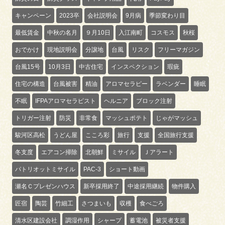
キャンペーン
2023卒
会社説明会
9月病
季節変わり目
最低賃金
中秋の名月
９月10日
入江南町
コスモス
秋桜
おでかけ
現地説明会
分譲地
台風
リスク
フリーマガジン
台風15号
10月3日
中古住宅
インスペクション
瑕疵
住宅の構造
台風被害
精油
アロマセラピー
ラベンダー
睡眠
不眠
IFPAアロマセラピスト
ヘルニア
ブロック注射
トリガー注射
防災
非常食
マッシュポテト
じゃがマッシュ
駿河区高松
うどん屋
こころ彩
旅行
支援
全国旅行支援
冬支度
エアコン掃除
北朝鮮
ミサイル
Ｊアラート
パトリオットミサイル
PAC-3
ショート動画
瀬名Ｃプレゼンハウス
新卒採用終了
中途採用継続
物件購入
匠宿
陶芸
竹細工
さつまいも
収穫
食べごろ
清水区建設会社
調湿作用
シャープ
蓄電池
被災者支援