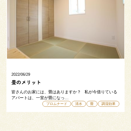
来場予約
お問い合わせ
資料請求
2022/06/29
畳のメリット
皆さんのお家には、畳はありますか？ 私が今借りている
アパートは、一室が畳になっ…
プロムナード
清水
畳
調湿効果