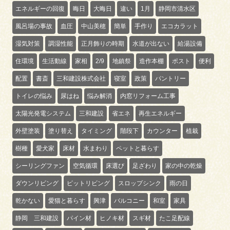
エネルギーの回復
晦日
大晦日
違い
1月
静岡市清水区
風呂場の事故
血圧
中山美穂
簡単
手作り
エコカラット
湿気対策
調湿性能
正月飾りの時期
水道が出ない
給湯設備
住環境
生活動線
家相
2/9
地鎮祭
造作本棚
ポスト
便利
配置
書斎
三和建設株式会社
寝室
政策
パントリー
トイレの悩み
尿はね
悩み解消
内窓リフォーム工事
太陽光発電システム
三和建設
省エネ
再生エネルギー
外壁塗装
塗り替え
タイミング
階段下
カウンター
植栽
樹種
愛犬家
床材
水まわり
ペットと暮らす
シーリングファン
空気循環
床選び
足ざわり
家の中の乾燥
ダウンリビング
ピットリビング
スロップシンク
雨の日
乾かない
愛猫と暮らす
興津
バルコニー
和室
家具
静岡 三和建設
パイン材
ヒノキ材
スギ材
たこ足配線