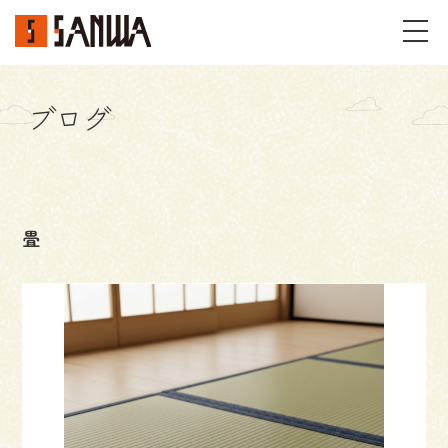
ブログ
イベント・見学会
不動産情報
畳
事例
施工事例
パーツギャラリー
お客様の声
私たちのこと