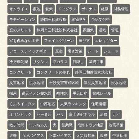
オムライス
敷地
愛犬
ドッグラン
ボーナス
経済
財務管理
モチベーション
静岡三和建設株
建物見学
予約受付中
窓のメリット
静岡市三和建設株式会社
雰囲気
湿気
管理
家を傷めない工夫
フェイクグリーン
選び方
エレキギター
アコースティックギター
原宿
暑さ対策
シート
シェード
冷房費削減
リクシル
窓ガラス
目隠し
基礎工事
コンクリート
コンクリートの割れ
静岡三和建設株式会社
災害地域
洪水地域
土砂災害警戒区域
津波災害地域
浸水地域
採用
還元イオン整水器
酸性水
手足口病
警戒レベル
くふうイエタテ
中部地区
人気ランキング
住宅情報
オリンピック
セーヌ川
パリ
富士通ゼネラル
清掃
カビ
散歩時間
ワンちゃん
犬
営業職
南海トラフ地震
地震準備
避難
心理バイアス
正常バイアス
火災報知器
義務
中途採用