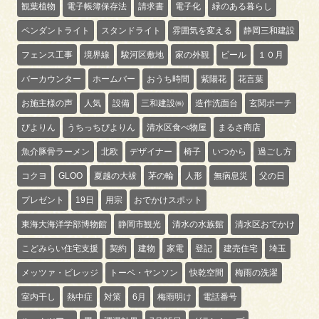
観葉植物
電子帳簿保存法
請求書
電子化
緑のある暮らし
ペンダントライト
スタンドライト
雰囲気を変える
静岡三和建設
フェンス工事
境界線
駿河区敷地
家の外観
ビール
１０月
バーカウンター
ホームバー
おうち時間
紫陽花
花言葉
お施主様の声
人気
設備
三和建設㈱
造作洗面台
玄関ポーチ
ぴよりん
うちっちぴよりん
清水区食べ物屋
まるさ商店
魚介豚骨ラーメン
北欧
デザイナー
椅子
いつから
過ごし方
コクヨ
GLOO
夏越の大祓
茅の輪
人形
無病息災
父の日
プレゼント
19日
用宗
おでかけスポット
東海大海洋学部博物館
静岡市観光
清水の水族館
清水区おでかけ
こどみらい住宅支援
契約
建物
家電
登記
建売住宅
埼玉
メッツァ・ビレッジ
トーベ・ヤンソン
快乾空間
梅雨の洗濯
室内干し
熱中症
対策
6月
梅雨明け
電話番号