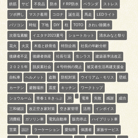
鉄筋
サビ
不良品
防水
ＦRP防水
ベランダ
ストレス
ツボ押し
マスク着用
コロナ
誕生花
馬走
LEDライト
パソコン
時短
下地
DIY
柱
TOTO
きれい除菌水
次亜塩素酸
イエタテ2023夏号
ショートカット
清水みなと祭り
花火
火災
木造と鉄骨造
特別企画
社長の年齢分析
後継者不足
後継者倒産
社長引退
生シラス
建築基準法改正
２０２５年
脱炭素社会
４号特例の廃止
被災者生活再建支援金
自転車
ヘルメット
盗難
防犯対策
ウイリアム・モリス
壁紙
カーテン
避難場所
震度
キッチン
ワークトップ
ショウルーム
青春１８きっぷ
JR
電車
失敗
感謝
成功
三和健設
改正空き家対策
空き家管理
活用
インボイス
消費税
ガソリン車
電気自動車
販売停止
ハイブリット車
営業
設計
ラーケーション
愛知県
保護者
家族サービス