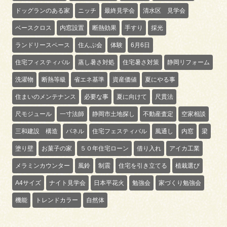
ドッグランのある家
ニッチ
最終見学会
清水区 見学会
ベースクロス
内窓設置
断熱効果
手すり
採光
ランドリースペース
住んぷ会
体験
6月6日
住宅フィスティバル
蒸し暑さ対処
住宅暑さ対策
静岡リフォーム
洗濯物
断熱等級
省エネ基準
資産価値
夏にやる事
住まいのメンテナンス
必要な事
夏に向けて
尺貫法
尺モジュール
一寸法師
静岡市土地探し
不動産査定
空家相談
三和建設 構造
パネル
住宅フェスティバル
風通し
内窓
梁
塗り壁
お菓子の家
５０年住宅ローン
借り入れ
アイカ工業
メラミンカウンター
風鈴
制震
住宅を引き立てる
植栽選び
A4サイズ
ナイト見学会
日本平花火
勉強会
家づくり勉強会
機能
トレンドカラー
自然体