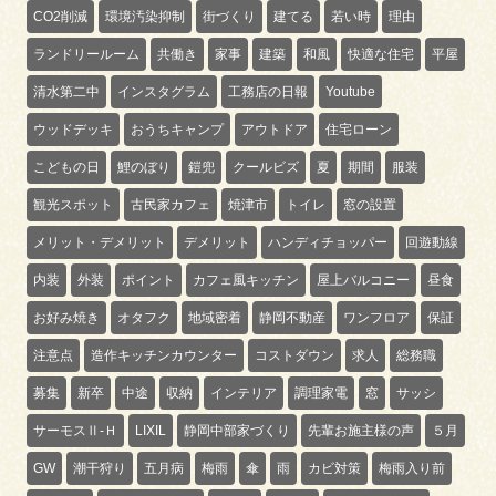
CO2削減
環境汚染抑制
街づくり
建てる
若い時
理由
ランドリールーム
共働き
家事
建築
和風
快適な住宅
平屋
清水第二中
インスタグラム
工務店の日報
Youtube
ウッドデッキ
おうちキャンプ
アウトドア
住宅ローン
こどもの日
鯉のぼり
鎧兜
クールビズ
夏
期間
服装
観光スポット
古民家カフェ
焼津市
トイレ
窓の設置
メリット・デメリット
デメリット
ハンディチョッパー
回遊動線
内装
外装
ポイント
カフェ風キッチン
屋上バルコニー
昼食
お好み焼き
オタフク
地域密着
静岡不動産
ワンフロア
保証
注意点
造作キッチンカウンター
コストダウン
求人
総務職
募集
新卒
中途
収納
インテリア
調理家電
窓
サッシ
サーモスⅡ-Ｈ
LIXIL
静岡中部家づくり
先輩お施主様の声
５月
GW
潮干狩り
五月病
梅雨
傘
雨
カビ対策
梅雨入り前