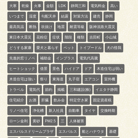
大寒
乾燥
火事
金額
LDK
静岡三和
電気料金
高い
いつまで
湿度
勾配天井
結露
対策方法
建売
静岡
最高気温
断熱
吹抜け
地震
耐震等級
阪神淡路大震災
東日本大震災
花粉症
症状
階段
種類
吉田町
小山城
どうする家康
愛犬と暮らす
ペット
トイプードル
犬の怪我
先進的窓リノベ
補助金
インプラス
電気代高騰
ヒートショック
借景
景色
ハイドア
ドア
木造住宅は弱い
木造住宅は強い
祭り
東海道
丸子宿
エアコン
室外機
トラベル
電気代
節約
掲載
三和建設(株)
イエタテ静岡
住宅紹介
お酒
肝臓
飲み会
特定空き家
固定資産税
リノベ住宅
浄化槽
新入社員
自動車
タイヤ
交換時期
ローン金利
黄砂
PM2.5
三
人体被害
エスパルスドリームプラザ
エスパルス
船とハナウタ
基礎