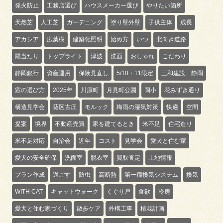
発火防止
工務店選び
ハウスメーカー選び
やりたい箇所
天然芝
人工芝
ガーデニング
塗り壁外壁
子供主体
成長
アカシア
広葉樹
建築化照明
始め方
いつ
北向き道路
陽当たり
トップライト
津波
洗面
おしゃれ
こだわり
静岡銀行
資産運用
保険見直し
5/10・11限定
三和建設 静岡
窓の選び方
2025年
川原町
月見町公園
岡小
花みずき通り
構造見学会
葵区古庄
モルック
梅雨の湿気対策
快適
空間
提案
境界
不動産売買
家を建てるとき
米不足
住宅造り
米不足対応
自治会
近年
コスト
見学会
愛犬と住む家
愛犬の安全確保
洗面室
脱衣室
買取査定
土地情報
プラン作成
過ごす
防虫
高断熱
第一種換気システム
換気
WITH CAT
キャットウォーク
くぐり戸
食欲
冷房
愛犬と住む家づくり
散歩ケア
外構工事
植栽計画