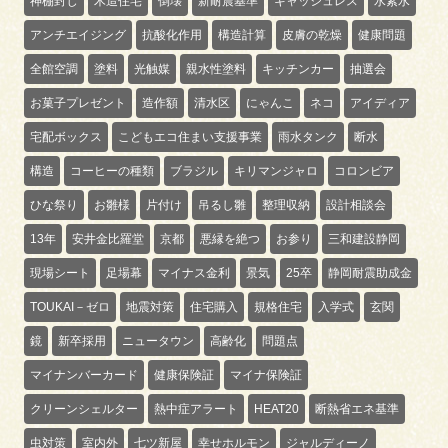
神棚封じ
木造住宅
倒壊
新耐震基準
キャッシュレス
水素水
アンチエイジング
抗酸化作用
構造計算
皮膚の乾燥
健康問題
全館空調
塗料
光触媒
親水性塗料
キッチンカー
抽選会
お菓子プレゼント
造作額
清水区
にゃんこ
ネコ
アイディア
宅配ボックス
こどもエコ住まい支援事業
雨水タンク
断水
構造
コーヒーの種類
ブラジル
キリマンジャロ
コロンビア
ひな祭り
お雛様
片付け
吊るし雛
整理収納
設計相談会
13年
安井金比羅堂
京都
悪縁を絶つ
お参り
三和建設静岡
現場シート
足場幕
マイナス金利
景気
25卒
静岡耐震助成金
TOUKAI－ゼロ
地震対策
住宅購入
規格住宅
入学式
玄関
鏡
新卒採用
ニュータウン
高齢化
問題点
マイナンバーカード
健康保険証
マイナ保険証
クリーンシェルター
熱中症アラート
HEAT20
断熱省エネ基準
虫対策
室内外
七ツ新屋
幸せホルモン
ジャルディーノ