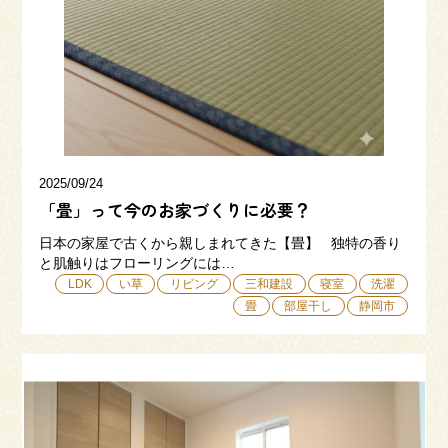
三和建設の強み
リフォーム
会社概要
採用情報
2025/09/24
「畳」って今のお家づくりに必要？
日本の家屋で古くから親しまれてきた【畳】 独特の香り
と肌触りはフローリングには…
LDK
い草
リビング
三和建設
寝室
洗濯
畳
部屋干し
静岡市
054-365-3838
受付時間／平日9:00 - 18:00
土日9:00 - 16:00