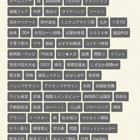
ルームツアー
畳
調湿効果
7月25日
グランシップ
就職フェア
外壁
色分け
サイディング
ツートン
清水マリナート
田中達也
ミニチュアライフ展
七夕
７月7日
由来
ZEH
住宅ローン控除
太陽光発電
２０２４年
確認申請
子育て世代
ママ
動線
おすすめ映画
コメディ映画
静岡第一テレビ
TV出演
ピン★スポ
総務
間取り
イベント
安倍川花火大会
2022
移住
就職支援金
しずおか就職net
置き配
荷物
換気システム
せせらぎ®
熱交換
パッシブデザイン
アクティブデザイン
自然
自動販売機
子ども食堂
共食
職業人インタビュー
静岡商工会議所
高校生
不動産投資
投資
カーペット
ゴム跡
フローリング
掃除
アラジン
トースタ―
秋
吹き抜け
スケルトン階段
チラシ配り
模様替え
空き家
問題
スリットシャッター
防災の日
防災グッズ
キャンプ用品
代用
PayPay