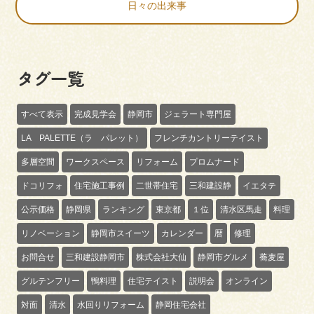
日々の出来事
タグ一覧
すべて表示
完成見学会
静岡市
ジェラート専門屋
LA PALETTE（ラ パレット）
フレンチカントリーテイスト
多層空間
ワークスペース
リフォーム
プロムナード
ドコリフォ
住宅施工事例
二世帯住宅
三和建設静
イエタテ
公示価格
静岡県
ランキング
東京都
１位
清水区馬走
料理
リノベーション
静岡市スイーツ
カレンダー
暦
修理
お問合せ
三和建設静岡市
株式会社大仙
静岡市グルメ
蕎麦屋
グルテンフリー
鴨料理
住宅テイスト
説明会
オンライン
対面
清水
水回りリフォーム
静岡住宅会社