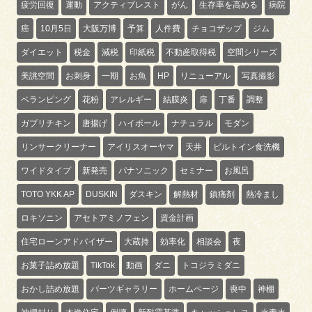
疲労回復
運動
アクティブレスト
がん
生存率を高める
病院
癌
10月5日
大阪万博
予算
人件費
チョコザップ
ジム
ダイエット
税金
減税
印紙税
不動産取得税
空間シリーズ
美誂空間
お刺身
一期
お魚
HP
リニューアル
写真撮影
ベランピング
花粉
アレルギー
結膜炎
扉
丁番
調整
ガブリチキン
唐揚げ
ハイボール
ナチュラル
モダン
リンサークリーナー
アイリスオーヤマ
天井
ビルトイン食洗機
ワイドタイプ
新発売
パナソニック
セミナー
お風呂
TOTO YKK AP
DUSKIN
ダスキン
解熱材
鎮痛剤
熱冷まし
ロキソニン
アセトアミノフェン
資金計画
住宅ローンアドバイザー
大蔵持
効率化
相談会
夜
お菓子詰め放題
TikTok
動画
ダニ
トコジラミダニ
おかし詰め放題
パーツギャラリー
ホームページ
喪中
神棚