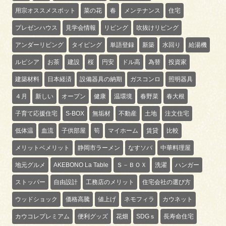
用宗オススメスポット
菜の花
春
メンテナンス
住宅
プレゼンハウス
見学会情報
リビング
吹抜けリビング
アンダーリビング
タイピング
単語登録
新築
水回り
給湯機
ルピシア
お茶
建設
桜
円安
ドル高
為替
投資家
建築材料
日本経済
設備器具の納期
ガスコンロ
照明器具
４月
新しい
オープン
健康
温環境
春野菜
春大根
子育て応援住宅
S-BOX
無垢材
不動産
土地
注文住宅
低体温
血流
子供部屋
筍
マイホーム
賃貸
比較
メリットベメリット
静岡市ラーメン
なすソバ
中華料理屋
地元グルメ
AKEBONO La Table
Ｓ－ＢＯＸ
洗濯
ハンガー
ストッパー
自由設計
工務店のメリット
住宅会社の選び方
ウッドショック
価格高騰
値上げ
ネモフィラ
カウネット
カウコレプレミアム
便利グッズ
花畑
SDGｓ
長寿命住宅