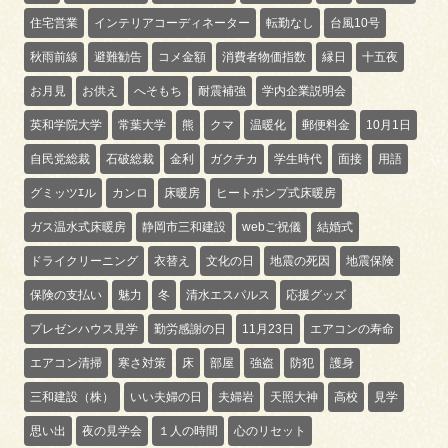
住宅営業
インテリアコーディネーター
転勤なし
台風10号
秋雨前線
避難勧告
コメ金額
消費者物価指数
縁日
十五夜
お月見
お供え
へそもち
耐震補強
学内企業説明会
英和学院大学
常葉大学
熊
クマ
温暖化
郵便料金
10月1日
自民党総裁
石破総裁
金利
ガクチカ
学生時代
面接
用語
グミッツｴル
カンロ
床暖房
ヒートポンプ式床暖房
ガス温水式床暖房
静岡市三和建設
webご祝儀
結婚式
ドライクリーニング
衣替え
文化の日
地震の死因
地震保険
保険の支払い
魅力
冬
清水エスパルス
応援グッズ
プレゼンハウス見学
勤労感謝の日
11月23日
エアコンの寿命
エアコン清掃
寒さ対策
床
部屋
強盗
防犯
護身
三和建設（株）
いい夫婦の日
夫婦岩
天照大神
高校
見学
思い出
夜の見学会
１人の時間
心のリセット