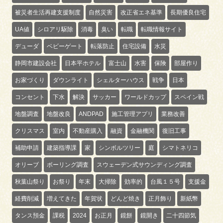
被災者生活再建支援制度
自然災害
改正省エネ基準
長期優良住宅
UA値
シロアリ駆除
消毒
臭い
転職
転職情報サイト
デューダ
ベビーゲート
転落防止
住宅設備
水災
静岡市建設会社
日本平ホテル
富士山
水害
保険
部屋作り
お家づくり
ダウンライト
シェルターハウス
戦争
日本
コンセント
下水
解決
サッカー
ワールドカップ
スペイン戦
地盤調査
地盤改良
ANDPAD
施工管理アプリ
業務改善
クリスマス
室内
不動産購入
融資
金融機関
復旧工事
補助申請
建築指導課
家
シンボルツリー
庭
シマトネリコ
オリーブ
ボーリング調査
スウェーデン式サウンディング調査
秋葉山祭り
お祭り
年末
大掃除
効率的
台風１５号
支援金
経費削減
増えてきた
年賀状
どんど焼き
正月飾り
新紙幣
タンス預金
課税
2024
お正月
鏡餅
鏡開き
二十四節気