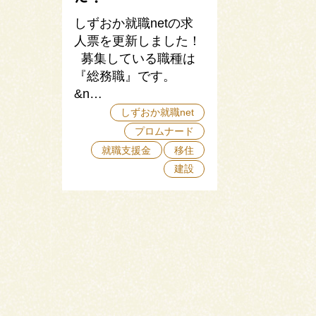
しずおか就職netの求
人票を更新しました！
募集している職種は
『総務職』です。
&n…
しずおか就職net
プロムナード
就職支援金
移住
建設