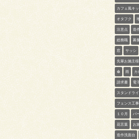
カフェ風キッ
オタフク
注意点
造
総務職
募
窓
サッシ
先輩お施主様
傘
雨
カ
請求書
電
スタンドライ
フェンス工事
１０月
バ
花言葉
お
造作洗面台