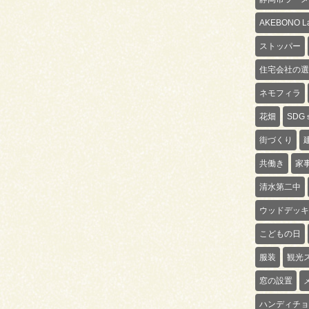
AKEBONO La
ストッパー
住宅会社の選
ネモフィラ
花畑
SDG
街づくり
共働き
家
清水第二中
ウッドデッキ
こどもの日
服装
観光
窓の設置
ハンディチョ