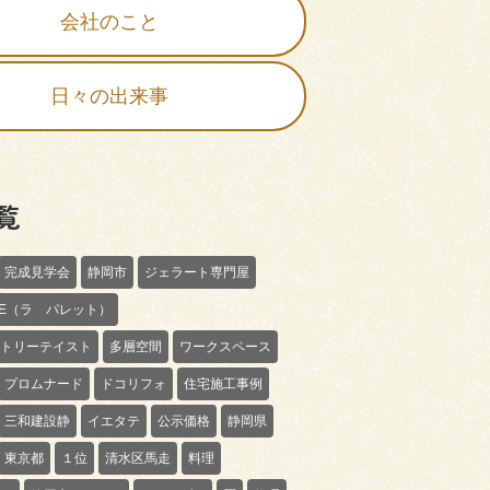
会社のこと
日々の出来事
覧
完成見学会
静岡市
ジェラート専門屋
TTE（ラ パレット）
トリーテイスト
多層空間
ワークスペース
プロムナード
ドコリフォ
住宅施工事例
三和建設静
イエタテ
公示価格
静岡県
東京都
１位
清水区馬走
料理