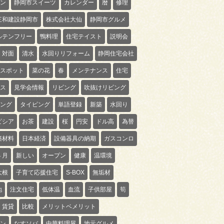
ン
静岡市スイーツ
カレンダー
暦
修理
三和建設静岡市
株式会社大仙
静岡市グルメ
ルテンフリー
鴨料理
住宅テイスト
説明会
対面
清水
水回りリフォーム
静岡住宅会社
スポット
菜の花
春
メンテナンス
住宅
ス
見学会情報
リビング
吹抜けリビング
ング
タイピング
単語登録
新築
水回り
ピシア
お茶
建設
桜
円安
ドル高
為替
築材料
日本経済
設備器具の納期
ガスコンロ
４月
新しい
オープン
健康
温環境
大根
子育て応援住宅
S-BOX
無垢材
地
注文住宅
低体温
血流
子供部屋
筍
賃貸
比較
メリットベメリット
ン
なすソバ
中華料理屋
地元グルメ