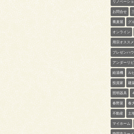
リノベーショ
お問合せ
蕎麦屋
グ
オンライン
用宗オススメ
プレゼンハウ
アンダーリビ
給湯機
ル
投資家
建
照明器具
春野菜
春
不動産
土
マイホーム
静岡市ラーメ