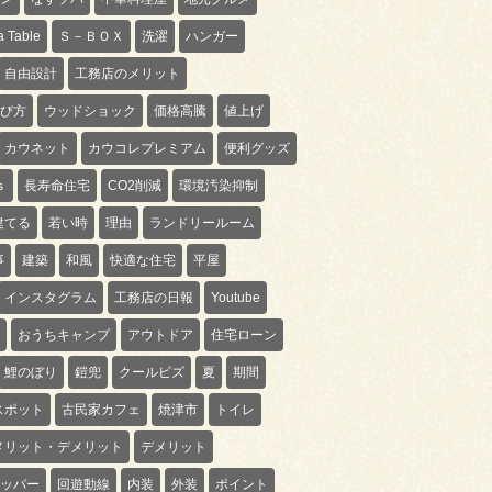
 Table
Ｓ－ＢＯＸ
洗濯
ハンガー
自由設計
工務店のメリット
び方
ウッドショック
価格高騰
値上げ
カウネット
カウコレプレミアム
便利グッズ
ｓ
長寿命住宅
CO2削減
環境汚染抑制
建てる
若い時
理由
ランドリールーム
事
建築
和風
快適な住宅
平屋
インスタグラム
工務店の日報
Youtube
おうちキャンプ
アウトドア
住宅ローン
鯉のぼり
鎧兜
クールビズ
夏
期間
スポット
古民家カフェ
焼津市
トイレ
メリット・デメリット
デメリット
ッパー
回遊動線
内装
外装
ポイント