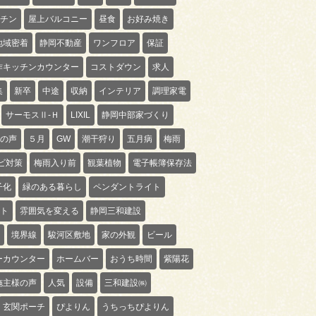
チン
屋上バルコニー
昼食
お好み焼き
地域密着
静岡不動産
ワンフロア
保証
作キッチンカウンター
コストダウン
求人
集
新卒
中途
収納
インテリア
調理家電
サーモスⅡ-Ｈ
LIXIL
静岡中部家づくり
の声
５月
GW
潮干狩り
五月病
梅雨
ビ対策
梅雨入り前
観葉植物
電子帳簿保存法
子化
緑のある暮らし
ペンダントライト
ト
雰囲気を変える
静岡三和建設
境界線
駿河区敷地
家の外観
ビール
ーカウンター
ホームバー
おうち時間
紫陽花
施主様の声
人気
設備
三和建設㈱
玄関ポーチ
ぴよりん
うちっちぴよりん