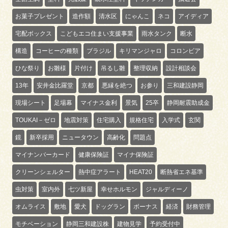
お菓子プレゼント
造作額
清水区
にゃんこ
ネコ
アイディア
宅配ボックス
こどもエコ住まい支援事業
雨水タンク
断水
構造
コーヒーの種類
ブラジル
キリマンジャロ
コロンビア
ひな祭り
お雛様
片付け
吊るし雛
整理収納
設計相談会
13年
安井金比羅堂
京都
悪縁を絶つ
お参り
三和建設静岡
現場シート
足場幕
マイナス金利
景気
25卒
静岡耐震助成金
TOUKAI－ゼロ
地震対策
住宅購入
規格住宅
入学式
玄関
鏡
新卒採用
ニュータウン
高齢化
問題点
マイナンバーカード
健康保険証
マイナ保険証
クリーンシェルター
熱中症アラート
HEAT20
断熱省エネ基準
虫対策
室内外
七ツ新屋
幸せホルモン
ジャルディーノ
オムライス
敷地
愛犬
ドッグラン
ボーナス
経済
財務管理
モチベーション
静岡三和建設株
建物見学
予約受付中