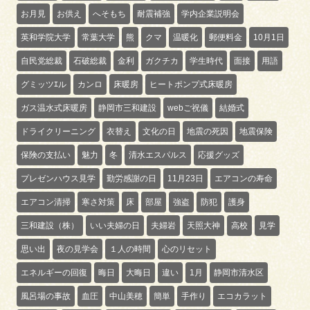
お月見
お供え
へそもち
耐震補強
学内企業説明会
英和学院大学
常葉大学
熊
クマ
温暖化
郵便料金
10月1日
自民党総裁
石破総裁
金利
ガクチカ
学生時代
面接
用語
グミッツｴル
カンロ
床暖房
ヒートポンプ式床暖房
ガス温水式床暖房
静岡市三和建設
webご祝儀
結婚式
ドライクリーニング
衣替え
文化の日
地震の死因
地震保険
保険の支払い
魅力
冬
清水エスパルス
応援グッズ
プレゼンハウス見学
勤労感謝の日
11月23日
エアコンの寿命
エアコン清掃
寒さ対策
床
部屋
強盗
防犯
護身
三和建設（株）
いい夫婦の日
夫婦岩
天照大神
高校
見学
思い出
夜の見学会
１人の時間
心のリセット
エネルギーの回復
晦日
大晦日
違い
1月
静岡市清水区
風呂場の事故
血圧
中山美穂
簡単
手作り
エコカラット