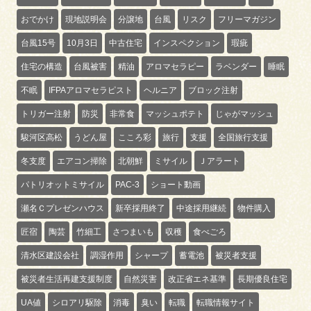
おでかけ
現地説明会
分譲地
台風
リスク
フリーマガジン
台風15号
10月3日
中古住宅
インスペクション
瑕疵
住宅の構造
台風被害
精油
アロマセラピー
ラベンダー
睡眠
不眠
IFPAアロマセラピスト
ヘルニア
ブロック注射
トリガー注射
防災
非常食
マッシュポテト
じゃがマッシュ
駿河区高松
うどん屋
こころ彩
旅行
支援
全国旅行支援
冬支度
エアコン掃除
北朝鮮
ミサイル
Ｊアラート
パトリオットミサイル
PAC-3
ショート動画
瀬名Ｃプレゼンハウス
新卒採用終了
中途採用継続
物件購入
匠宿
陶芸
竹細工
さつまいも
収穫
食べごろ
清水区建設会社
調湿作用
シャープ
蓄電池
被災者支援
被災者生活再建支援制度
自然災害
改正省エネ基準
長期優良住宅
UA値
シロアリ駆除
消毒
臭い
転職
転職情報サイト