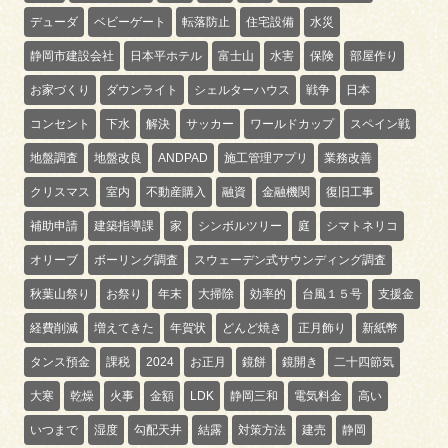
デューダ
ベビーゲート
転落防止
住宅設備
水災
静岡市建設会社
日本平ホテル
富士山
水害
保険
部屋作り
お家づくり
ダウンライト
シェルターハウス
戦争
日本
コンセント
下水
解決
サッカー
ワールドカップ
スペイン戦
地盤調査
地盤改良
ANDPAD
施工管理アプリ
業務改善
クリスマス
室内
不動産購入
融資
金融機関
復旧工事
補助申請
建築指導課
家
シンボルツリー
庭
シマトネリコ
オリーブ
ボーリング調査
スウェーデン式サウンディング調査
秋葉山祭り
お祭り
年末
大掃除
効率的
台風１５号
支援金
経費削減
増えてきた
年賀状
どんど焼き
正月飾り
新紙幣
タンス預金
課税
2024
お正月
鏡餅
鏡開き
二十四節気
大寒
乾燥
火事
金額
LDK
静岡三和
電気料金
高い
いつまで
湿度
勾配天井
結露
対策方法
建売
静岡