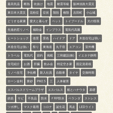
最高気温
断熱
吹抜け
地震
耐震等級
阪神淡路大震災
東日本大震災
花粉症
症状
階段
種類
吉田町
小山城
どうする家康
愛犬と暮らす
ペット
トイプードル
犬の怪我
先進的窓リノベ
補助金
インプラス
電気代高騰
ヒートショック
借景
景色
ハイドア
ドア
木造住宅は弱い
木造住宅は強い
祭り
東海道
丸子宿
エアコン
室外機
トラベル
電気代
節約
掲載
三和建設(株)
イエタテ静岡
住宅紹介
お酒
肝臓
飲み会
特定空き家
固定資産税
リノベ住宅
浄化槽
新入社員
自動車
タイヤ
交換時期
ローン金利
黄砂
PM2.5
三
人体被害
エスパルスドリームプラザ
エスパルス
船とハナウタ
基礎
鉄筋
サビ
不良品
防水
ＦRP防水
ベランダ
ストレス
ツボ押し
マスク着用
コロナ
誕生花
馬走
LEDライト