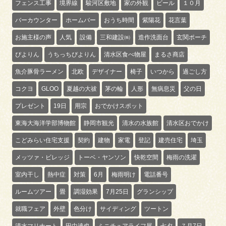
フェンス工事
境界線
駿河区敷地
家の外観
ビール
１０月
バーカウンター
ホームバー
おうち時間
紫陽花
花言葉
お施主様の声
人気
設備
三和建設㈱
造作洗面台
玄関ポーチ
ぴよりん
うちっちぴよりん
清水区食べ物屋
まるさ商店
魚介豚骨ラーメン
北欧
デザイナー
椅子
いつから
過ごし方
コクヨ
GLOO
夏越の大祓
茅の輪
人形
無病息災
父の日
プレゼント
19日
用宗
おでかけスポット
東海大海洋学部博物館
静岡市観光
清水の水族館
清水区おでかけ
こどみらい住宅支援
契約
建物
家電
登記
建売住宅
埼玉
メッツァ・ビレッジ
トーベ・ヤンソン
快乾空間
梅雨の洗濯
室内干し
熱中症
対策
6月
梅雨明け
電話番号
ルームツアー
畳
調湿効果
7月25日
グランシップ
就職フェア
外壁
色分け
サイディング
ツートン
清水マリナート
田中達也
ミニチュアライフ展
七夕
７月7日