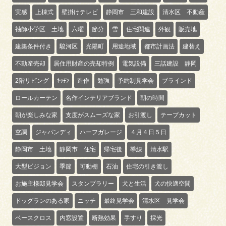
実感
上棟式
壁掛けテレビ
静岡市 三和建設
清水区 不動産
袖師小学区 土地
六曜
節分
雪
住宅関連
外観
販売地
建築条件付き
駿河区
光陽町
用途地域
都市計画法
建替え
不動産売却
居住用財産の売却特例
電気設備
三話建設 静岡
2階リビング
ｷｯﾁﾝ
造作
勉強
予約制見学会
ブラインド
ロールカーテン
名作インテリアブランド
朝の時間
朝が楽しみな家
支度がスムーズな家
お引渡し
テープカット
空調
ジャパンディ
ハーフガレージ
４月４日５日
静岡市 土地
静岡市 住宅
帰宅後
導線
清水駅
大型ビジョン
季節
可動棚
石油
住宅の引き渡し
お施主様邸見学会
スタンプラリー
犬と生活
犬の快適空間
ドッグランのある家
ニッチ
最終見学会
清水区 見学会
ベースクロス
内窓設置
断熱効果
手すり
採光