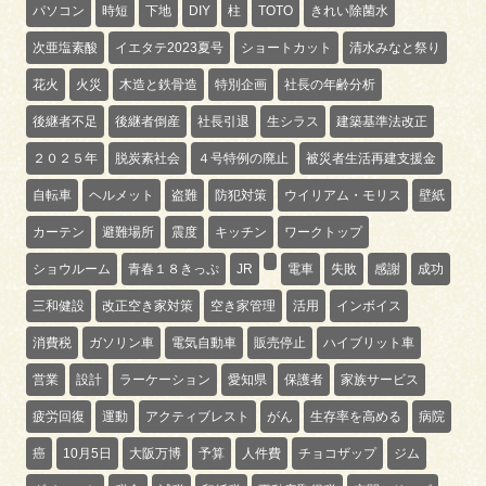
パソコン
時短
下地
DIY
柱
TOTO
きれい除菌水
次亜塩素酸
イエタテ2023夏号
ショートカット
清水みなと祭り
花火
火災
木造と鉄骨造
特別企画
社長の年齢分析
後継者不足
後継者倒産
社長引退
生シラス
建築基準法改正
２０２５年
脱炭素社会
４号特例の廃止
被災者生活再建支援金
自転車
ヘルメット
盗難
防犯対策
ウイリアム・モリス
壁紙
カーテン
避難場所
震度
キッチン
ワークトップ
ショウルーム
青春１８きっぷ
JR
電車
失敗
感謝
成功
三和健設
改正空き家対策
空き家管理
活用
インボイス
消費税
ガソリン車
電気自動車
販売停止
ハイブリット車
営業
設計
ラーケーション
愛知県
保護者
家族サービス
疲労回復
運動
アクティブレスト
がん
生存率を高める
病院
癌
10月5日
大阪万博
予算
人件費
チョコザップ
ジム