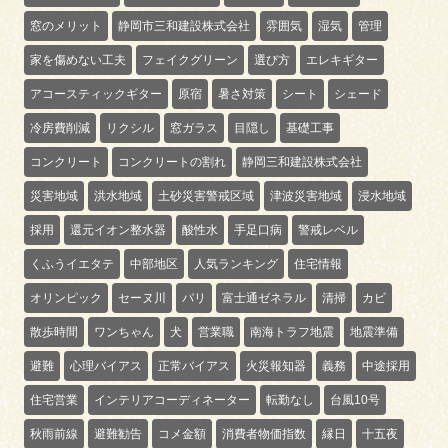
窓のメリット
静岡市三和建設株式会社
雰囲気
湿気
管理
家を傷めない工夫
フェイクグリーン
選び方
エレキギター
アコースティックギター
原宿
暑さ対策
シート
シェード
冷房費削減
リクシル
窓ガラス
目隠し
基礎工事
コンクリート
コンクリートの割れ
静岡三和建設株式会社
災害地域
洪水地域
土砂災害警戒区域
津波災害地域
浸水地域
採用
還元イオン整水器
酸性水
手足口病
警戒レベル
くふうイエタテ
中部地区
人気ランキング
住宅情報
オリンピック
セーヌ川
パリ
富士通ゼネラル
清掃
カビ
散歩時間
ワンちゃん
犬
営業職
南海トラフ地震
地震準備
避難
心理バイアス
正常バイアス
火災報知器
義務
中途採用
住宅営業
インテリアコーディネーター
転勤なし
台風10号
秋雨前線
避難勧告
コメ金額
消費者物価指数
縁日
十五夜