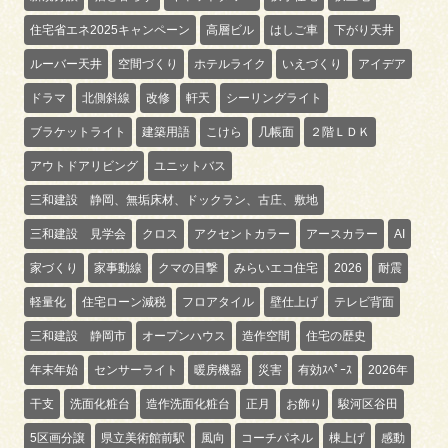
住宅省エネ2025キャンペーン
高層ビル
はしご車
下がり天井
ルーバー天井
空間づくり
ホテルライク
いえづくり
アイデア
ドラマ
北側斜線
改修
軒天
シーリングライト
ブラケットライト
建築用語
こけら
几帳面
２階ＬＤＫ
アウトドアリビング
ユニットバス
三和建設 静岡、無垢床材、ドックラン、古庄、敷地
三和建設 見学会
クロス
アクセントカラー
アースカラー
AI
家づくり
家事動線
クマの目撃
みらいエコ住宅
2026
耐震
軽量化
住宅ローン減税
フロアタイル
壁仕上げ
テレビ背面
三和建設 静岡市
オープンハウス
造作空間
住宅の歴史
年末年始
センサーライト
暖房機器
災害
有効ｽﾍﾟｰｽ
2026年
干支
洗面化粧台
造作洗面化粧台
正月
お飾り
駿河区谷田
5区画分譲
県立美術館前駅
風向
コーチパネル
棟上げ
感動