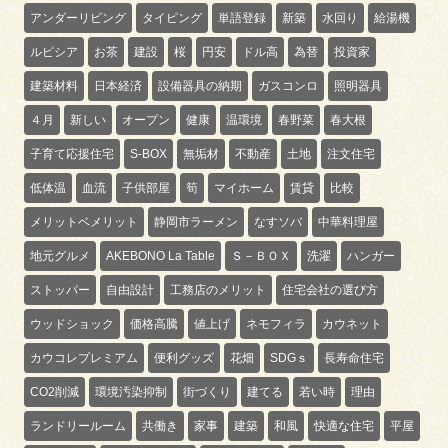
アンダーリビング
タイピング
単語登録
新築
水回り
給湯機
ルピシア
お茶
建設
桜
円安
ドル高
為替
投資家
建築材料
日本経済
設備器具の納期
ガスコンロ
照明器具
４月
新しい
オープン
健康
温環境
春野菜
春大根
子育て応援住宅
S-BOX
無垢材
不動産
土地
注文住宅
低体温
血流
子供部屋
筍
マイホーム
賃貸
比較
メリットベメリット
静岡市ラーメン
なすソバ
中華料理屋
地元グルメ
AKEBONO La Table
Ｓ－ＢＯＸ
洗濯
ハンガー
ストッパー
自由設計
工務店のメリット
住宅会社の選び方
ウッドショック
価格高騰
値上げ
ネモフィラ
カウネット
カウコレプレミアム
便利グッズ
花畑
SDGｓ
長寿命住宅
CO2削減
環境汚染抑制
街づくり
建てる
若い時
理由
ランドリールーム
共働き
家事
建築
和風
快適な住宅
平屋