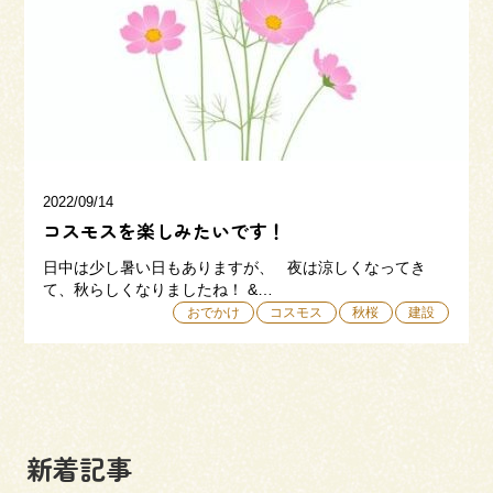
三和建設の強み
リフォーム
会社概要
採用情報
2022/09/14
コスモスを楽しみたいです！
日中は少し暑い日もありますが、 夜は涼しくなってき
て、秋らしくなりましたね！ &…
おでかけ
コスモス
秋桜
建設
054-365-3838
受付時間／平日9:00 - 18:00
土日9:00 - 16:00
新着記事