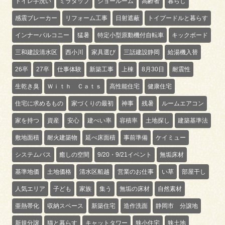
トイレ手洗い
ミラタップ
ショールーム
高齢者
暮らし
感震ブレーカー
リフォーム工事
日射遮蔽
トイプードルと暮らす
インナーバルコニー
猛暑
特定小型原動機付自転車
キックボード
三和建設清水区
西小川
家具選び
三話建設静岡
給湯機入替
26卒
27卒
仕事体験
新築工事
上棟
8月30日
耐震性
生乾き臭
Ｗｉｔｈ Ｃａｔｓ
高性能住宅
健康住宅
住宅に求めるもの
家づくりの最初
神事
残暑
ルームエアコン
家を持つ
資産
安心
建ぺい率
容積率
土地探し
建築基準法
敷地面積
耐火建築物
延べ床面積
事前準備
ケイミュー
システムバス
癒しの空間
9/20・9/21イベント
無垢床材
基準地価
土地価格
清水区船越
営業のお仕事
い草
部屋干し
人気エリア
子ども
家族
集う
無垢の床材
自然素材
亜熱帯化
収納スペース
新築住宅
造作洗面
静岡市 分譲地
新規分譲
猫と暮らす
キャットタワー
狭小住宅
狭土地