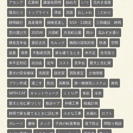
アカシア
広葉樹
建築化照明
始め方
いつ
北向き道路
陽当たり
トップライト
津波
洗面
おしゃれ
こだわり
静岡銀行
資産運用
保険見直し
5/10・11限定
三和建設 静岡
窓の選び方
2025年
川原町
月見町公園
岡小
花みずき通り
構造見学会
葵区古庄
モルック
梅雨の湿気対策
快適
空間
提案
境界
不動産売買
家を建てるとき
米不足
住宅造り
米不足対応
自治会
近年
コスト
見学会
愛犬と住む家
愛犬の安全確保
洗面室
脱衣室
買取査定
土地情報
プラン作成
過ごす
防虫
高断熱
第一種換気システム
換気
WITH CAT
キャットウォーク
くぐり戸
食欲
冷房
愛犬と住む家づくり
散歩ケア
外構工事
植栽計画
静岡で家を建てるときに読む本
小さな工事
水漏れ
ロフト
ガレージ
趣味
ヌック
子供の転落事故
落下防止
間取り相談