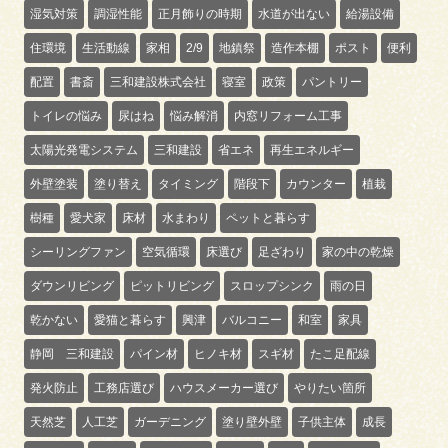
湿気対策
調湿性能
正月飾りの時期
水道が出ない
給湯設備
住環境
生活動線
家相
2/9
地鎮祭
造作本棚
ポスト
便利
配置
書斎
三和建設株式会社
寝室
政策
パントリー
トイレの悩み
尿はね
悩み解消
内窓リフォーム工事
太陽光発電システム
三和建設
省エネ
再生エネルギー
外壁塗装
塗り替え
タイミング
階段下
カウンター
植栽
樹種
愛犬家
床材
水まわり
ペットと暮らす
シーリングファン
空気循環
床選び
足ざわり
家の中の乾燥
ダウンリビング
ピットリビング
スロップシンク
雨の日
乾かない
愛猫と暮らす
興津
バルコニー
和室
家具
静岡 三和建設
パイン材
ヒノキ材
スギ材
たこ足配線
発火防止
工務店選び
ハウスメーカー選び
やりたい箇所
天然芝
人工芝
ガーデニング
塗り壁外壁
子供主体
成長