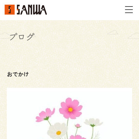
ブログ
イベント・見学会
不動産情報
おでかけ
事例
施工事例
パーツギャラリー
お客様の声
私たちのこと