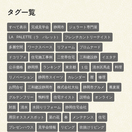
タグ一覧
すべて表示
完成見学会
静岡市
ジェラート専門屋
LA PALETTE（ラ パレット）
フレンチカントリーテイスト
多層空間
ワークスペース
リフォーム
プロムナード
ドコリフォ
住宅施工事例
二世帯住宅
三和建設静
イエタテ
公示価格
静岡県
ランキング
東京都
１位
清水区馬走
料理
リノベーション
静岡市スイーツ
カレンダー
暦
修理
お問合せ
三和建設静岡市
株式会社大仙
静岡市グルメ
蕎麦屋
グルテンフリー
鴨料理
住宅テイスト
説明会
オンライン
対面
清水
水回りリフォーム
静岡住宅会社
用宗オススメスポット
菜の花
春
メンテナンス
住宅
プレゼンハウス
見学会情報
リビング
吹抜けリビング