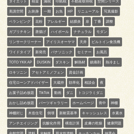
ダイエット
税金
減税
印紙税
不動産取得税
空間シリーズ
美誂空間
お刺身
一期
お魚
HP
リニューアル
写真撮影
ベランピング
花粉
アレルギー
結膜炎
扉
丁番
調整
ガブリチキン
唐揚げ
ハイボール
ナチュラル
モダン
リンサークリーナー
アイリスオーヤマ
天井
ビルトイン食洗機
ワイドタイプ
新発売
パナソニック
セミナー
お風呂
TOTO YKK AP
DUSKIN
ダスキン
解熱材
鎮痛剤
熱冷まし
ロキソニン
アセトアミノフェン
資金計画
住宅ローンアドバイザー
大蔵持
効率化
相談会
夜
お菓子詰め放題
TikTok
動画
ダニ
トコジラミダニ
おかし詰め放題
パーツギャラリー
ホームページ
喪中
神棚
神棚封じ
木造住宅
倒壊
新耐震基準
キャッシュレス
水素水
アンチエイジング
抗酸化作用
構造計算
皮膚の乾燥
健康問題
全館空調
塗料
光触媒
親水性塗料
キッチンカー
抽選会