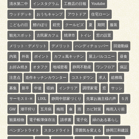
清水第二中
インスタグラム
工務店の日報
Youtube
ウッドデッキ
おうちキャンプ
アウトドア
住宅ローン
こどもの日
鯉のぼり
鎧兜
クールビズ
夏
期間
服装
観光スポット
古民家カフェ
焼津市
トイレ
窓の設置
メリット・デメリット
デメリット
ハンディチョッパー
回遊動線
内装
外装
ポイント
カフェ風キッチン
屋上バルコニー
昼食
お好み焼き
オタフク
地域密着
静岡不動産
ワンフロア
保証
注意点
造作キッチンカウンター
コストダウン
求人
総務職
募集
新卒
中途
収納
インテリア
調理家電
窓
サッシ
サーモスⅡ-Ｈ
LIXIL
静岡中部家づくり
先輩お施主様の声
５月
GW
潮干狩り
五月病
梅雨
傘
雨
カビ対策
梅雨入り前
観葉植物
電子帳簿保存法
請求書
電子化
緑のある暮らし
ペンダントライト
スタンドライト
雰囲気を変える
静岡三和建設