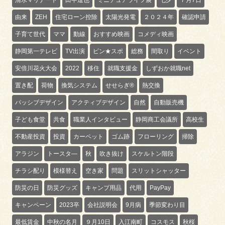
由来
ZEH
住宅ローン控除
太陽光発電
２０２４年
確認申請
子育て世代
ママ
動線
おすすめ映画
コメディ映画
静岡第一テレビ
TV出演
ピン★スポ
総務
間取り
イベント
安倍川花火大会
2022
移住
就職支援金
しずおか就職net
置き配
荷物
換気システム
せせらぎ®
熱交換
パッシブデザイン
アクティブデザイン
自然
自動販売機
子ども食堂
共食
職業人インタビュー
静岡商工会議所
高校生
不動産投資
投資
カーペット
ゴム跡
フローリング
掃除
アラジン
トースタ―
秋
吹き抜け
スケルトン階段
チラシ配り
模様替え
空き家
問題
スリットシャッター
防災の日
防災グッズ
キャンプ用品
代用
PayPay
キャンペーン
2023卒
会社説明会
9月病
季節変わり目
最低賃金
中秋の名月
９月10日
入江南町
コスモス
秋桜