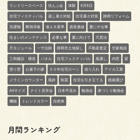
ランドリースペース
住んぷ会
体験
6月6日
住宅フィスティバル
蒸し暑さ対処
住宅暑さ対策
静岡リフォーム
洗濯物
断熱等級
省エネ基準
資産価値
夏にやる事
住まいのメンテナンス
必要な事
夏に向けて
尺貫法
尺モジュール
一寸法師
静岡市土地探し
不動産査定
空家相談
三和建設 構造
パネル
住宅フェスティバル
風通し
内窓
梁
塗り壁
お菓子の家
５０年住宅ローン
借り入れ
アイカ工業
メラミンカウンター
風鈴
制震
住宅を引き立てる
植栽選び
A4サイズ
ナイト見学会
日本平花火
勉強会
家づくり勉強会
機能
トレンドカラー
自然体
月間ランキング