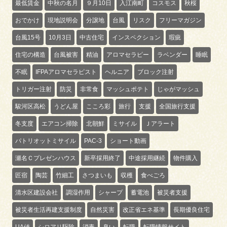
最低賃金
中秋の名月
９月10日
入江南町
コスモス
秋桜
おでかけ
現地説明会
分譲地
台風
リスク
フリーマガジン
台風15号
10月3日
中古住宅
インスペクション
瑕疵
住宅の構造
台風被害
精油
アロマセラピー
ラベンダー
睡眠
不眠
IFPAアロマセラピスト
ヘルニア
ブロック注射
トリガー注射
防災
非常食
マッシュポテト
じゃがマッシュ
駿河区高松
うどん屋
こころ彩
旅行
支援
全国旅行支援
冬支度
エアコン掃除
北朝鮮
ミサイル
Ｊアラート
パトリオットミサイル
PAC-3
ショート動画
瀬名Ｃプレゼンハウス
新卒採用終了
中途採用継続
物件購入
匠宿
陶芸
竹細工
さつまいも
収穫
食べごろ
清水区建設会社
調湿作用
シャープ
蓄電池
被災者支援
被災者生活再建支援制度
自然災害
改正省エネ基準
長期優良住宅
UA値
シロアリ駆除
消毒
臭い
転職
転職情報サイト