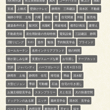
5区画分譲
県立美術館前駅
風向
コーチパネル
棟上げ
感動
実感
上棟式
壁掛けテレビ
静岡市 三和建設
清水区 不動産
袖師小学区 土地
六曜
節分
雪
住宅関連
外観
販売地
建築条件付き
駿河区
光陽町
用途地域
都市計画法
建替え
不動産売却
居住用財産の売却特例
電気設備
三話建設 静岡
2階リビング
ｷｯﾁﾝ
造作
勉強
予約制見学会
ブラインド
ロールカーテン
名作インテリアブランド
朝の時間
朝が楽しみな家
支度がスムーズな家
お引渡し
テープカット
空調
ジャパンディ
ハーフガレージ
４月４日５日
静岡市 土地
静岡市 住宅
帰宅後
導線
清水駅
大型ビジョン
季節
可動棚
石油
住宅の引き渡し
お施主様邸見学会
スタンプラリー
犬と生活
犬の快適空間
ドッグランのある家
ニッチ
最終見学会
清水区 見学会
ベースクロス
内窓設置
断熱効果
手すり
採光