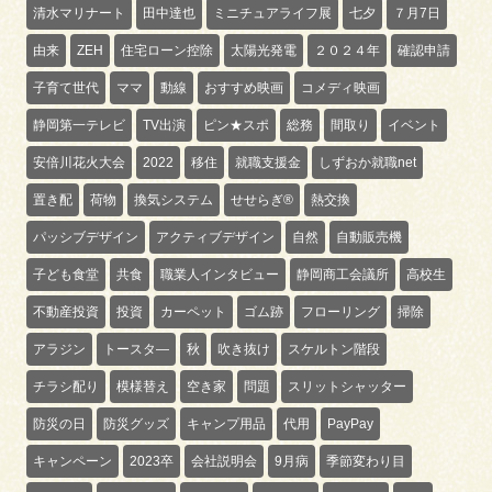
清水マリナート
田中達也
ミニチュアライフ展
七夕
７月7日
由来
ZEH
住宅ローン控除
太陽光発電
２０２４年
確認申請
子育て世代
ママ
動線
おすすめ映画
コメディ映画
静岡第一テレビ
TV出演
ピン★スポ
総務
間取り
イベント
安倍川花火大会
2022
移住
就職支援金
しずおか就職net
置き配
荷物
換気システム
せせらぎ®
熱交換
パッシブデザイン
アクティブデザイン
自然
自動販売機
子ども食堂
共食
職業人インタビュー
静岡商工会議所
高校生
不動産投資
投資
カーペット
ゴム跡
フローリング
掃除
アラジン
トースタ―
秋
吹き抜け
スケルトン階段
チラシ配り
模様替え
空き家
問題
スリットシャッター
防災の日
防災グッズ
キャンプ用品
代用
PayPay
キャンペーン
2023卒
会社説明会
9月病
季節変わり目