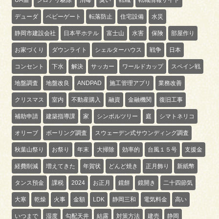
デューダ
ベビーゲート
転落防止
住宅設備
水災
静岡市建設会社
日本平ホテル
富士山
水害
保険
部屋作り
お家づくり
ダウンライト
シェルターハウス
戦争
日本
コンセント
下水
解決
サッカー
ワールドカップ
スペイン戦
地盤調査
地盤改良
ANDPAD
施工管理アプリ
業務改善
クリスマス
室内
不動産購入
融資
金融機関
復旧工事
補助申請
建築指導課
家
シンボルツリー
庭
シマトネリコ
オリーブ
ボーリング調査
スウェーデン式サウンディング調査
秋葉山祭り
お祭り
年末
大掃除
効率的
台風１５号
支援金
経費削減
増えてきた
年賀状
どんど焼き
正月飾り
新紙幣
タンス預金
課税
2024
お正月
鏡餅
鏡開き
二十四節気
大寒
乾燥
火事
金額
LDK
静岡三和
電気料金
高い
いつまで
湿度
勾配天井
結露
対策方法
建売
静岡