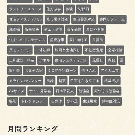
ランドリースペース
住んぷ会
体験
6月6日
住宅フィスティバル
蒸し暑さ対処
住宅暑さ対策
静岡リフォーム
洗濯物
断熱等級
省エネ基準
資産価値
夏にやる事
住まいのメンテナンス
必要な事
夏に向けて
尺貫法
尺モジュール
一寸法師
静岡市土地探し
不動産査定
空家相談
三和建設 構造
パネル
住宅フェスティバル
風通し
内窓
梁
塗り壁
お菓子の家
５０年住宅ローン
借り入れ
アイカ工業
メラミンカウンター
風鈴
制震
住宅を引き立てる
植栽選び
A4サイズ
ナイト見学会
日本平花火
勉強会
家づくり勉強会
機能
トレンドカラー
自然体
水不足
生活用水
熱中症対策
月間ランキング