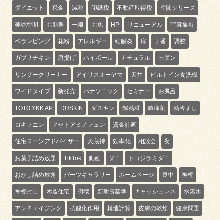
ダイエット
税金
減税
印紙税
不動産取得税
空間シリーズ
美誂空間
お刺身
一期
お魚
HP
リニューアル
写真撮影
ベランピング
花粉
アレルギー
結膜炎
扉
丁番
調整
ガブリチキン
唐揚げ
ハイボール
ナチュラル
モダン
リンサークリーナー
アイリスオーヤマ
天井
ビルトイン食洗機
ワイドタイプ
新発売
パナソニック
セミナー
お風呂
TOTO YKK AP
DUSKIN
ダスキン
解熱材
鎮痛剤
熱冷まし
ロキソニン
アセトアミノフェン
資金計画
住宅ローンアドバイザー
大蔵持
効率化
相談会
夜
お菓子詰め放題
TikTok
動画
ダニ
トコジラミダニ
おかし詰め放題
パーツギャラリー
ホームページ
喪中
神棚
神棚封じ
木造住宅
倒壊
新耐震基準
キャッシュレス
水素水
アンチエイジング
抗酸化作用
構造計算
皮膚の乾燥
健康問題