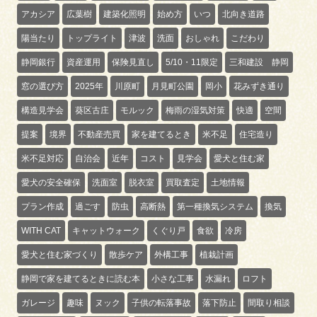
アカシア
広葉樹
建築化照明
始め方
いつ
北向き道路
陽当たり
トップライト
津波
洗面
おしゃれ
こだわり
静岡銀行
資産運用
保険見直し
5/10・11限定
三和建設 静岡
窓の選び方
2025年
川原町
月見町公園
岡小
花みずき通り
構造見学会
葵区古庄
モルック
梅雨の湿気対策
快適
空間
提案
境界
不動産売買
家を建てるとき
米不足
住宅造り
米不足対応
自治会
近年
コスト
見学会
愛犬と住む家
愛犬の安全確保
洗面室
脱衣室
買取査定
土地情報
プラン作成
過ごす
防虫
高断熱
第一種換気システム
換気
WITH CAT
キャットウォーク
くぐり戸
食欲
冷房
愛犬と住む家づくり
散歩ケア
外構工事
植栽計画
静岡で家を建てるときに読む本
小さな工事
水漏れ
ロフト
ガレージ
趣味
ヌック
子供の転落事故
落下防止
間取り相談