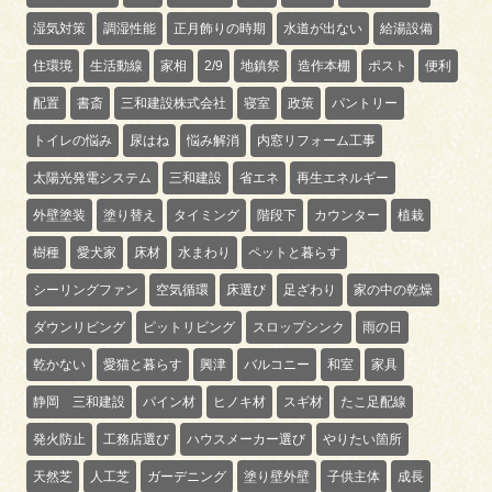
湿気対策
調湿性能
正月飾りの時期
水道が出ない
給湯設備
住環境
生活動線
家相
2/9
地鎮祭
造作本棚
ポスト
便利
配置
書斎
三和建設株式会社
寝室
政策
パントリー
トイレの悩み
尿はね
悩み解消
内窓リフォーム工事
太陽光発電システム
三和建設
省エネ
再生エネルギー
外壁塗装
塗り替え
タイミング
階段下
カウンター
植栽
樹種
愛犬家
床材
水まわり
ペットと暮らす
シーリングファン
空気循環
床選び
足ざわり
家の中の乾燥
ダウンリビング
ピットリビング
スロップシンク
雨の日
乾かない
愛猫と暮らす
興津
バルコニー
和室
家具
静岡 三和建設
パイン材
ヒノキ材
スギ材
たこ足配線
発火防止
工務店選び
ハウスメーカー選び
やりたい箇所
天然芝
人工芝
ガーデニング
塗り壁外壁
子供主体
成長