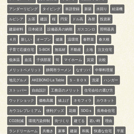
アンダーリビング
タイピング
単語登録
新築
水回り
給湯機
ルピシア
お茶
建設
桜
円安
ドル高
為替
投資家
建築材料
日本経済
設備器具の納期
ガスコンロ
照明器具
４月
新しい
オープン
健康
温環境
春野菜
春大根
子育て応援住宅
S-BOX
無垢材
不動産
土地
注文住宅
低体温
血流
子供部屋
筍
マイホーム
賃貸
比較
メリットベメリット
静岡市ラーメン
なすソバ
中華料理屋
地元グルメ
AKEBONO La Table
Ｓ－ＢＯＸ
洗濯
ハンガー
ストッパー
自由設計
工務店のメリット
住宅会社の選び方
ウッドショック
価格高騰
値上げ
ネモフィラ
カウネット
カウコレプレミアム
便利グッズ
花畑
SDGｓ
長寿命住宅
CO2削減
環境汚染抑制
街づくり
建てる
若い時
理由
ランドリールーム
共働き
家事
建築
和風
快適な住宅
平屋