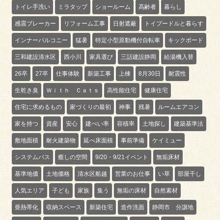
トイレ手洗い
ミラタップ
ショールーム
高齢者
暮らし
感震ブレーカー
リフォーム工事
日射遮蔽
トイプードルと暮らす
インナーバルコニー
猛暑
特定小型原動機付自転車
キックボード
三和建設清水区
西小川
家具選び
三話建設静岡
給湯機入替
26卒
27卒
仕事体験
新築工事
上棟
8月30日
耐震性
生乾き臭
Ｗｉｔｈ Ｃａｔｓ
高性能住宅
健康住宅
住宅に求めるもの
家づくりの最初
神事
残暑
ルームエアコン
家を持つ
資産
安心
建ぺい率
容積率
土地探し
建築基準法
敷地面積
耐火建築物
延べ床面積
事前準備
ケイミュー
システムバス
癒しの空間
9/20・9/21イベント
無垢床材
基準地価
土地価格
清水区船越
営業のお仕事
い草
部屋干し
人気エリア
子ども
家族
集う
無垢の床材
自然素材
亜熱帯化
収納スペース
新築住宅
造作洗面
静岡市 分譲地