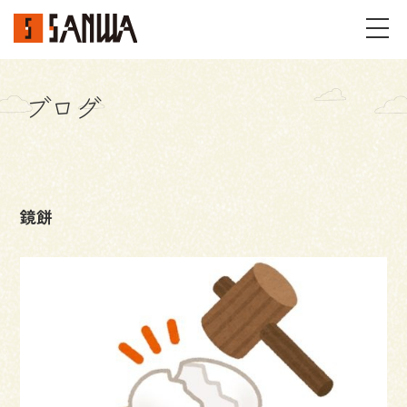
ブログ
イベント・見学会
不動産情報
鏡餅
事例
施工事例
パーツギャラリー
お客様の声
私たちのこと