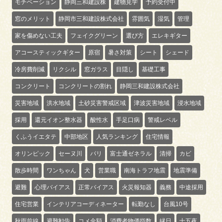
モチベーション
静岡三和建設株
建物見学
予約受付中
窓のメリット
静岡市三和建設株式会社
雰囲気
湿気
管理
家を傷めない工夫
フェイクグリーン
選び方
エレキギター
アコースティックギター
原宿
暑さ対策
シート
シェード
冷房費削減
リクシル
窓ガラス
目隠し
基礎工事
コンクリート
コンクリートの割れ
静岡三和建設株式会社
災害地域
洪水地域
土砂災害警戒区域
津波災害地域
浸水地域
採用
還元イオン整水器
酸性水
手足口病
警戒レベル
くふうイエタテ
中部地区
人気ランキング
住宅情報
オリンピック
セーヌ川
パリ
富士通ゼネラル
清掃
カビ
散歩時間
ワンちゃん
犬
営業職
南海トラフ地震
地震準備
避難
心理バイアス
正常バイアス
火災報知器
義務
中途採用
住宅営業
インテリアコーディネーター
転勤なし
台風10号
秋雨前線
避難勧告
コメ金額
消費者物価指数
縁日
十五夜