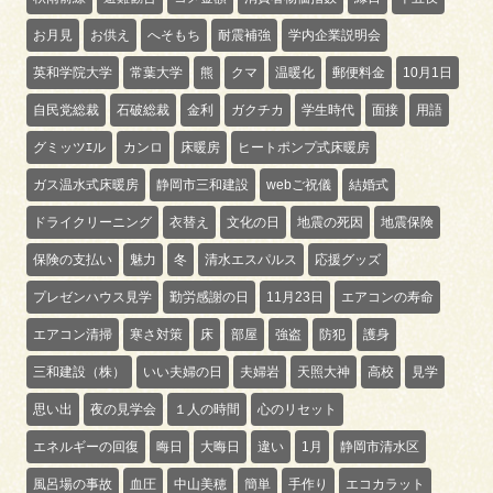
お月見
お供え
へそもち
耐震補強
学内企業説明会
英和学院大学
常葉大学
熊
クマ
温暖化
郵便料金
10月1日
自民党総裁
石破総裁
金利
ガクチカ
学生時代
面接
用語
グミッツｴル
カンロ
床暖房
ヒートポンプ式床暖房
ガス温水式床暖房
静岡市三和建設
webご祝儀
結婚式
ドライクリーニング
衣替え
文化の日
地震の死因
地震保険
保険の支払い
魅力
冬
清水エスパルス
応援グッズ
プレゼンハウス見学
勤労感謝の日
11月23日
エアコンの寿命
エアコン清掃
寒さ対策
床
部屋
強盗
防犯
護身
三和建設（株）
いい夫婦の日
夫婦岩
天照大神
高校
見学
思い出
夜の見学会
１人の時間
心のリセット
エネルギーの回復
晦日
大晦日
違い
1月
静岡市清水区
風呂場の事故
血圧
中山美穂
簡単
手作り
エコカラット