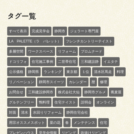
タグ一覧
すべて表示
完成見学会
静岡市
ジェラート専門屋
LA PALETTE（ラ パレット）
フレンチカントリーテイスト
多層空間
ワークスペース
リフォーム
プロムナード
ドコリフォ
住宅施工事例
二世帯住宅
三和建設静
イエタテ
公示価格
静岡県
ランキング
東京都
１位
清水区馬走
料理
リノベーション
静岡市スイーツ
カレンダー
暦
修理
お問合せ
三和建設静岡市
株式会社大仙
静岡市グルメ
蕎麦屋
グルテンフリー
鴨料理
住宅テイスト
説明会
オンライン
対面
清水
水回りリフォーム
静岡住宅会社
用宗オススメスポット
菜の花
春
メンテナンス
住宅
プレゼンハウス
見学会情報
リビング
吹抜けリビング