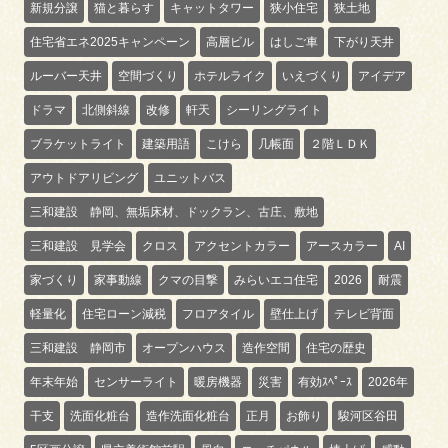
新規分譲
猫と暮らす
キャットタワー
狭小住宅
狭土地
住宅省エネ2025キャンペーン
高層ビル
はしご車
下がり天井
ルーバー天井
空間づくり
ホテルライク
いえづくり
アイデア
ドラマ
北側斜線
改修
軒天
シーリングライト
ブラケットライト
建築用語
こけら
几帳面
２階ＬＤＫ
アウトドアリビング
ユニットバス
三和建設 静岡、無垢床材、ドックラン、古庄、敷地
三和建設 見学会
クロス
アクセントカラー
アースカラー
AI
家づくり
家事動線
クマの目撃
みらいエコ住宅
2026
耐震
軽量化
住宅ローン減税
フロアタイル
壁仕上げ
テレビ背面
三和建設 静岡市
オープンハウス
造作空間
住宅の歴史
年末年始
センサーライト
暖房機器
災害
有効ｽﾍﾟｰｽ
2026年
干支
洗面化粧台
造作洗面化粧台
正月
お飾り
駿河区谷田