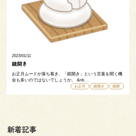
三和建設の強み
リフォーム
会社概要
採用情報
2023/01/11
鏡開き
お正月ムードが落ち着き、「鏡開き」という言葉を聞く機
会も多いのではないでしょうか。 &nb…
お正月
鏡開き
鏡餅
054-365-3838
受付時間／平日9:00 - 18:00
土日9:00 - 16:00
新着記事