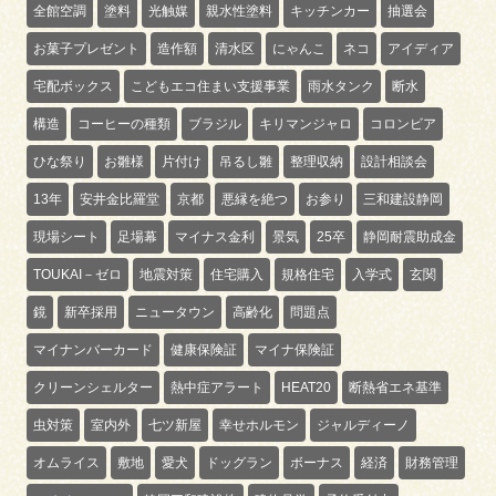
全館空調
塗料
光触媒
親水性塗料
キッチンカー
抽選会
お菓子プレゼント
造作額
清水区
にゃんこ
ネコ
アイディア
宅配ボックス
こどもエコ住まい支援事業
雨水タンク
断水
構造
コーヒーの種類
ブラジル
キリマンジャロ
コロンビア
ひな祭り
お雛様
片付け
吊るし雛
整理収納
設計相談会
13年
安井金比羅堂
京都
悪縁を絶つ
お参り
三和建設静岡
現場シート
足場幕
マイナス金利
景気
25卒
静岡耐震助成金
TOUKAI－ゼロ
地震対策
住宅購入
規格住宅
入学式
玄関
鏡
新卒採用
ニュータウン
高齢化
問題点
マイナンバーカード
健康保険証
マイナ保険証
クリーンシェルター
熱中症アラート
HEAT20
断熱省エネ基準
虫対策
室内外
七ツ新屋
幸せホルモン
ジャルディーノ
オムライス
敷地
愛犬
ドッグラン
ボーナス
経済
財務管理