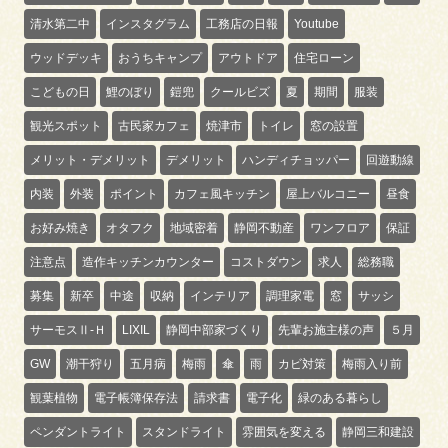
清水第二中
インスタグラム
工務店の日報
Youtube
ウッドデッキ
おうちキャンプ
アウトドア
住宅ローン
こどもの日
鯉のぼり
鎧兜
クールビズ
夏
期間
服装
観光スポット
古民家カフェ
焼津市
トイレ
窓の設置
メリット・デメリット
デメリット
ハンディチョッパー
回遊動線
内装
外装
ポイント
カフェ風キッチン
屋上バルコニー
昼食
お好み焼き
オタフク
地域密着
静岡不動産
ワンフロア
保証
注意点
造作キッチンカウンター
コストダウン
求人
総務職
募集
新卒
中途
収納
インテリア
調理家電
窓
サッシ
サーモスⅡ-Ｈ
LIXIL
静岡中部家づくり
先輩お施主様の声
５月
GW
潮干狩り
五月病
梅雨
傘
雨
カビ対策
梅雨入り前
観葉植物
電子帳簿保存法
請求書
電子化
緑のある暮らし
ペンダントライト
スタンドライト
雰囲気を変える
静岡三和建設