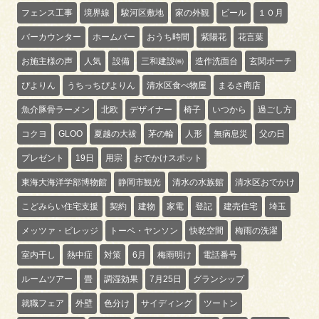
フェンス工事
境界線
駿河区敷地
家の外観
ビール
１０月
バーカウンター
ホームバー
おうち時間
紫陽花
花言葉
お施主様の声
人気
設備
三和建設㈱
造作洗面台
玄関ポーチ
ぴよりん
うちっちぴよりん
清水区食べ物屋
まるさ商店
魚介豚骨ラーメン
北欧
デザイナー
椅子
いつから
過ごし方
コクヨ
GLOO
夏越の大祓
茅の輪
人形
無病息災
父の日
プレゼント
19日
用宗
おでかけスポット
東海大海洋学部博物館
静岡市観光
清水の水族館
清水区おでかけ
こどみらい住宅支援
契約
建物
家電
登記
建売住宅
埼玉
メッツァ・ビレッジ
トーベ・ヤンソン
快乾空間
梅雨の洗濯
室内干し
熱中症
対策
6月
梅雨明け
電話番号
ルームツアー
畳
調湿効果
7月25日
グランシップ
就職フェア
外壁
色分け
サイディング
ツートン