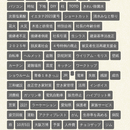
パソコン
時短
下地
DIY
柱
TOTO
きれい除菌水
次亜塩素酸
イエタテ2023夏号
ショートカット
清水みなと祭り
花火
火災
木造と鉄骨造
特別企画
社長の年齢分析
後継者不足
後継者倒産
社長引退
生シラス
建築基準法改正
２０２５年
脱炭素社会
４号特例の廃止
被災者生活再建支援金
自転車
ヘルメット
盗難
防犯対策
ウイリアム・モリス
壁紙
カーテン
避難場所
震度
キッチン
ワークトップ
ショウルーム
青春１８きっぷ
JR
電車
失敗
感謝
成功
三和健設
改正空き家対策
空き家管理
活用
インボイス
消費税
ガソリン車
電気自動車
販売停止
ハイブリット車
営業
設計
ラーケーション
愛知県
保護者
家族サービス
疲労回復
運動
アクティブレスト
がん
生存率を高める
病院
癌
10月5日
大阪万博
予算
人件費
チョコザップ
ジム