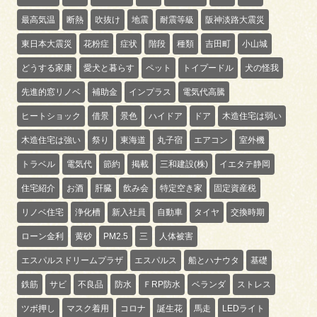
最高気温
断熱
吹抜け
地震
耐震等級
阪神淡路大震災
東日本大震災
花粉症
症状
階段
種類
吉田町
小山城
どうする家康
愛犬と暮らす
ペット
トイプードル
犬の怪我
先進的窓リノベ
補助金
インプラス
電気代高騰
ヒートショック
借景
景色
ハイドア
ドア
木造住宅は弱い
木造住宅は強い
祭り
東海道
丸子宿
エアコン
室外機
トラベル
電気代
節約
掲載
三和建設(株)
イエタテ静岡
住宅紹介
お酒
肝臓
飲み会
特定空き家
固定資産税
リノベ住宅
浄化槽
新入社員
自動車
タイヤ
交換時期
ローン金利
黄砂
PM2.5
三
人体被害
エスパルスドリームプラザ
エスパルス
船とハナウタ
基礎
鉄筋
サビ
不良品
防水
ＦRP防水
ベランダ
ストレス
ツボ押し
マスク着用
コロナ
誕生花
馬走
LEDライト