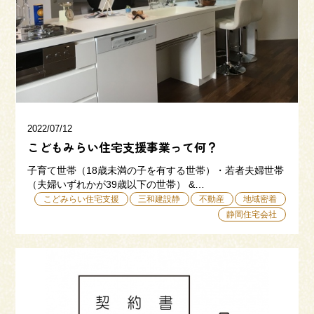
三和建設の強み
リフォーム
会社概要
採用情報
2022/07/12
こどもみらい住宅支援事業って何？
子育て世帯（18歳未満の子を有する世帯）・若者夫婦世帯
（夫婦いずれかが39歳以下の世帯） &…
こどみらい住宅支援
三和建設静
不動産
地域密着
静岡住宅会社
054-365-3838
受付時間／平日9:00 - 18:00
土日9:00 - 16:00