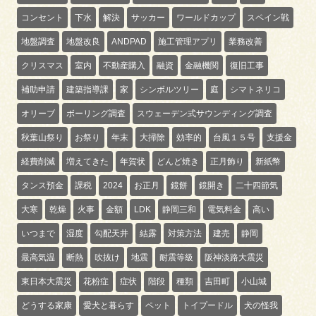
コンセント
下水
解決
サッカー
ワールドカップ
スペイン戦
地盤調査
地盤改良
ANDPAD
施工管理アプリ
業務改善
クリスマス
室内
不動産購入
融資
金融機関
復旧工事
補助申請
建築指導課
家
シンボルツリー
庭
シマトネリコ
オリーブ
ボーリング調査
スウェーデン式サウンディング調査
秋葉山祭り
お祭り
年末
大掃除
効率的
台風１５号
支援金
経費削減
増えてきた
年賀状
どんど焼き
正月飾り
新紙幣
タンス預金
課税
2024
お正月
鏡餅
鏡開き
二十四節気
大寒
乾燥
火事
金額
LDK
静岡三和
電気料金
高い
いつまで
湿度
勾配天井
結露
対策方法
建売
静岡
最高気温
断熱
吹抜け
地震
耐震等級
阪神淡路大震災
東日本大震災
花粉症
症状
階段
種類
吉田町
小山城
どうする家康
愛犬と暮らす
ペット
トイプードル
犬の怪我