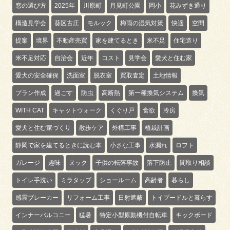
窓の選び方
2025年
川原町
月見町公園
岡小
花みずき通り
構造見学会
葵区古庄
モルック
梅雨の湿気対策
快適
空間
提案
境界
不動産売買
家を建てるとき
米不足
住宅造り
米不足対応
自治会
近年
コスト
見学会
愛犬と住む家
愛犬の安全確保
洗面室
脱衣室
買取査定
土地情報
プラン作成
過ごす
防虫
高断熱
第一種換気システム
換気
WITH CAT
キャットウォーク
くぐり戸
食欲
冷房
愛犬と住む家づくり
散歩ケア
外構工事
植栽計画
静岡で家を建てるときに読む本
小さな工事
水漏れ
ロフト
ガレージ
趣味
ヌック
子供の転落事故
落下防止
間取り相談
トイレ手洗い
ミラタップ
ショールーム
高齢者
暮らし
感震ブレーカー
リフォーム工事
日射遮蔽
トイプードルと暮らす
インナーバルコニー
猛暑
特定小型原動機付自転車
キックボード