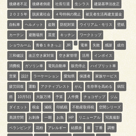
後継者不足
後継者倒産
社長引退
生シラス
建築基準法改正
２０２５年
脱炭素社会
４号特例の廃止
被災者生活再建支援金
自転車
ヘルメット
盗難
防犯対策
ウイリアム・モリス
壁紙
カーテン
避難場所
震度
キッチン
ワークトップ
ショウルーム
青春１８きっぷ
JR
電車
失敗
感謝
成功
三和健設
改正空き家対策
空き家管理
活用
インボイス
消費税
ガソリン車
電気自動車
販売停止
ハイブリット車
営業
設計
ラーケーション
愛知県
保護者
家族サービス
疲労回復
運動
アクティブレスト
がん
生存率を高める
病院
癌
10月5日
大阪万博
予算
人件費
チョコザップ
ジム
ダイエット
税金
減税
印紙税
不動産取得税
空間シリーズ
美誂空間
お刺身
一期
お魚
HP
リニューアル
写真撮影
ベランピング
花粉
アレルギー
結膜炎
扉
丁番
調整