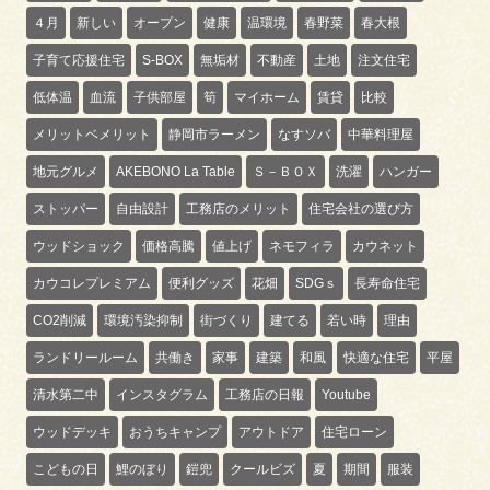
４月
新しい
オープン
健康
温環境
春野菜
春大根
子育て応援住宅
S-BOX
無垢材
不動産
土地
注文住宅
低体温
血流
子供部屋
筍
マイホーム
賃貸
比較
メリットベメリット
静岡市ラーメン
なすソバ
中華料理屋
地元グルメ
AKEBONO La Table
Ｓ－ＢＯＸ
洗濯
ハンガー
ストッパー
自由設計
工務店のメリット
住宅会社の選び方
ウッドショック
価格高騰
値上げ
ネモフィラ
カウネット
カウコレプレミアム
便利グッズ
花畑
SDGｓ
長寿命住宅
CO2削減
環境汚染抑制
街づくり
建てる
若い時
理由
ランドリールーム
共働き
家事
建築
和風
快適な住宅
平屋
清水第二中
インスタグラム
工務店の日報
Youtube
ウッドデッキ
おうちキャンプ
アウトドア
住宅ローン
こどもの日
鯉のぼり
鎧兜
クールビズ
夏
期間
服装