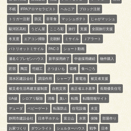
不眠
IFPAアロマセラピスト
ヘルニア
ブロック注射
トリガー注射
防災
非常食
マッシュポテト
じゃがマッシュ
駿河区高松
うどん屋
こころ彩
旅行
支援
全国旅行支援
冬支度
エアコン掃除
北朝鮮
ミサイル
Ｊアラート
パトリオットミサイル
PAC-3
ショート動画
瀬名Ｃプレゼンハウス
新卒採用終了
中途採用継続
物件購入
匠宿
陶芸
竹細工
さつまいも
収穫
食べごろ
清水区建設会社
調湿作用
シャープ
蓄電池
被災者支援
被災者生活再建支援制度
自然災害
改正省エネ基準
長期優良住宅
UA値
シロアリ駆除
消毒
臭い
転職
転職情報サイト
デューダ
ベビーゲート
転落防止
住宅設備
水災
静岡市建設会社
日本平ホテル
富士山
水害
保険
部屋作り
お家づくり
ダウンライト
シェルターハウス
戦争
日本