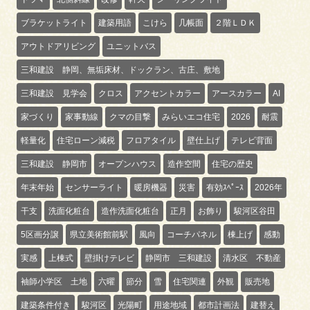
ブラケットライト
建築用語
こけら
几帳面
２階ＬＤＫ
アウトドアリビング
ユニットバス
三和建設 静岡、無垢床材、ドックラン、古庄、敷地
三和建設 見学会
クロス
アクセントカラー
アースカラー
AI
家づくり
家事動線
クマの目撃
みらいエコ住宅
2026
耐震
軽量化
住宅ローン減税
フロアタイル
壁仕上げ
テレビ背面
三和建設 静岡市
オープンハウス
造作空間
住宅の歴史
年末年始
センサーライト
暖房機器
災害
有効ｽﾍﾟｰｽ
2026年
干支
洗面化粧台
造作洗面化粧台
正月
お飾り
駿河区谷田
5区画分譲
県立美術館前駅
風向
コーチパネル
棟上げ
感動
実感
上棟式
壁掛けテレビ
静岡市 三和建設
清水区 不動産
袖師小学区 土地
六曜
節分
雪
住宅関連
外観
販売地
建築条件付き
駿河区
光陽町
用途地域
都市計画法
建替え