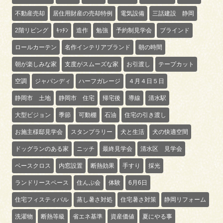
不動産売却
居住用財産の売却特例
電気設備
三話建設 静岡
2階リビング
ｷｯﾁﾝ
造作
勉強
予約制見学会
ブラインド
ロールカーテン
名作インテリアブランド
朝の時間
朝が楽しみな家
支度がスムーズな家
お引渡し
テープカット
空調
ジャパンディ
ハーフガレージ
４月４日５日
静岡市 土地
静岡市 住宅
帰宅後
導線
清水駅
大型ビジョン
季節
可動棚
石油
住宅の引き渡し
お施主様邸見学会
スタンプラリー
犬と生活
犬の快適空間
ドッグランのある家
ニッチ
最終見学会
清水区 見学会
ベースクロス
内窓設置
断熱効果
手すり
採光
ランドリースペース
住んぷ会
体験
6月6日
住宅フィスティバル
蒸し暑さ対処
住宅暑さ対策
静岡リフォーム
洗濯物
断熱等級
省エネ基準
資産価値
夏にやる事