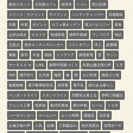
観光スポット
古民家カフェ
焼津市
トイレ
窓の設置
メリット・デメリット
デメリット
ハンディチョッパー
回遊動線
内装
外装
ポイント
カフェ風キッチン
屋上バルコニー
昼食
お好み焼き
オタフク
地域密着
静岡不動産
ワンフロア
保証
注意点
造作キッチンカウンター
コストダウン
求人
総務職
募集
新卒
中途
収納
インテリア
調理家電
窓
サッシ
サーモスⅡ-Ｈ
LIXIL
静岡中部家づくり
先輩お施主様の声
５月
GW
潮干狩り
五月病
梅雨
傘
雨
カビ対策
梅雨入り前
観葉植物
電子帳簿保存法
請求書
電子化
緑のある暮らし
ペンダントライト
スタンドライト
雰囲気を変える
静岡三和建設
フェンス工事
境界線
駿河区敷地
家の外観
ビール
１０月
バーカウンター
ホームバー
おうち時間
紫陽花
花言葉
お施主様の声
人気
設備
三和建設㈱
造作洗面台
玄関ポーチ