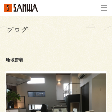
ブログ
イベント・見学会
不動産情報
地域密着
事例
施工事例
パーツギャラリー
お客様の声
私たちのこと