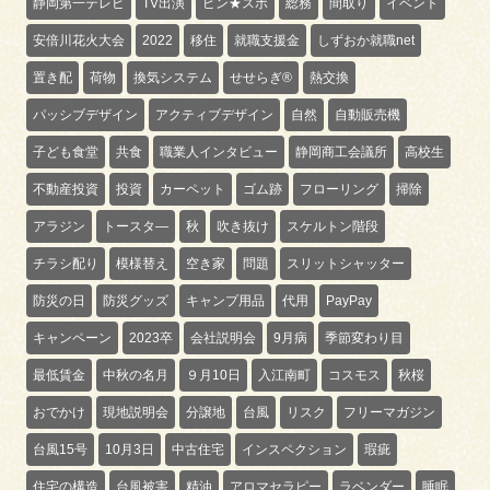
静岡第一テレビ
TV出演
ピン★スポ
総務
間取り
イベント
安倍川花火大会
2022
移住
就職支援金
しずおか就職net
置き配
荷物
換気システム
せせらぎ®
熱交換
パッシブデザイン
アクティブデザイン
自然
自動販売機
子ども食堂
共食
職業人インタビュー
静岡商工会議所
高校生
不動産投資
投資
カーペット
ゴム跡
フローリング
掃除
アラジン
トースタ―
秋
吹き抜け
スケルトン階段
チラシ配り
模様替え
空き家
問題
スリットシャッター
防災の日
防災グッズ
キャンプ用品
代用
PayPay
キャンペーン
2023卒
会社説明会
9月病
季節変わり目
最低賃金
中秋の名月
９月10日
入江南町
コスモス
秋桜
おでかけ
現地説明会
分譲地
台風
リスク
フリーマガジン
台風15号
10月3日
中古住宅
インスペクション
瑕疵
住宅の構造
台風被害
精油
アロマセラピー
ラベンダー
睡眠