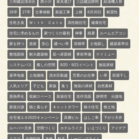
三和建設清水区
西小川
家具選び
三話建設静岡
給湯機入替
26卒
27卒
仕事体験
新築工事
上棟
8月30日
耐震性
生乾き臭
Ｗｉｔｈ Ｃａｔｓ
高性能住宅
健康住宅
住宅に求めるもの
家づくりの最初
神事
残暑
ルームエアコン
家を持つ
資産
安心
建ぺい率
容積率
土地探し
建築基準法
敷地面積
耐火建築物
延べ床面積
事前準備
ケイミュー
システムバス
癒しの空間
9/20・9/21イベント
無垢床材
基準地価
土地価格
清水区船越
営業のお仕事
い草
部屋干し
人気エリア
子ども
家族
集う
無垢の床材
自然素材
亜熱帯化
収納スペース
新築住宅
造作洗面
静岡市 分譲地
新規分譲
猫と暮らす
キャットタワー
狭小住宅
狭土地
住宅省エネ2025キャンペーン
高層ビル
はしご車
下がり天井
ルーバー天井
空間づくり
ホテルライク
いえづくり
アイデア
ドラマ
北側斜線
改修
軒天
シーリングライト