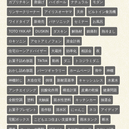
ガブリチキン
唐揚げ
ハイボール
ナチュラル
モダン
リンサークリーナー
アイリスオーヤマ
天井
ビルトイン食洗機
ワイドタイプ
新発売
パナソニック
セミナー
お風呂
TOTO YKK AP
DUSKIN
ダスキン
解熱材
鎮痛剤
熱冷まし
ロキソニン
アセトアミノフェン
資金計画
住宅ローンアドバイザー
大蔵持
効率化
相談会
夜
お菓子詰め放題
TikTok
動画
ダニ
トコジラミダニ
おかし詰め放題
パーツギャラリー
ホームページ
喪中
神棚
神棚封じ
木造住宅
倒壊
新耐震基準
キャッシュレス
水素水
アンチエイジング
抗酸化作用
構造計算
皮膚の乾燥
健康問題
全館空調
塗料
光触媒
親水性塗料
キッチンカー
抽選会
お菓子プレゼント
造作額
清水区
にゃんこ
ネコ
アイディア
宅配ボックス
こどもエコ住まい支援事業
雨水タンク
断水