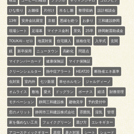
構造
コーヒーの種類
ブラジル
キリマンジャロ
コロンビア
ひな祭り
お雛様
片付け
吊るし雛
整理収納
設計相談会
13年
安井金比羅堂
京都
悪縁を絶つ
お参り
三和建設静岡
現場シート
足場幕
マイナス金利
景気
25卒
静岡耐震助成金
TOUKAI－ゼロ
地震対策
住宅購入
規格住宅
入学式
玄関
鏡
新卒採用
ニュータウン
高齢化
問題点
マイナンバーカード
健康保険証
マイナ保険証
クリーンシェルター
熱中症アラート
HEAT20
断熱省エネ基準
虫対策
室内外
七ツ新屋
幸せホルモン
ジャルディーノ
オムライス
敷地
愛犬
ドッグラン
ボーナス
経済
財務管理
モチベーション
静岡三和建設株
建物見学
予約受付中
窓のメリット
静岡市三和建設株式会社
雰囲気
湿気
管理
家を傷めない工夫
フェイクグリーン
選び方
エレキギター
アコースティックギター
原宿
暑さ対策
シート
シェード