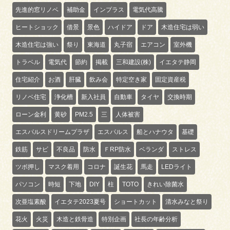
先進的窓リノベ
補助金
インプラス
電気代高騰
ヒートショック
借景
景色
ハイドア
ドア
木造住宅は弱い
木造住宅は強い
祭り
東海道
丸子宿
エアコン
室外機
トラベル
電気代
節約
掲載
三和建設(株)
イエタテ静岡
住宅紹介
お酒
肝臓
飲み会
特定空き家
固定資産税
リノベ住宅
浄化槽
新入社員
自動車
タイヤ
交換時期
ローン金利
黄砂
PM2.5
三
人体被害
エスパルスドリームプラザ
エスパルス
船とハナウタ
基礎
鉄筋
サビ
不良品
防水
ＦRP防水
ベランダ
ストレス
ツボ押し
マスク着用
コロナ
誕生花
馬走
LEDライト
パソコン
時短
下地
DIY
柱
TOTO
きれい除菌水
次亜塩素酸
イエタテ2023夏号
ショートカット
清水みなと祭り
花火
火災
木造と鉄骨造
特別企画
社長の年齢分析