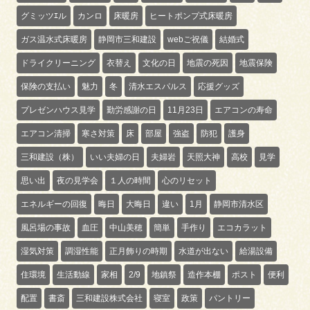
グミッツｴル
カンロ
床暖房
ヒートポンプ式床暖房
ガス温水式床暖房
静岡市三和建設
webご祝儀
結婚式
ドライクリーニング
衣替え
文化の日
地震の死因
地震保険
保険の支払い
魅力
冬
清水エスパルス
応援グッズ
プレゼンハウス見学
勤労感謝の日
11月23日
エアコンの寿命
エアコン清掃
寒さ対策
床
部屋
強盗
防犯
護身
三和建設（株）
いい夫婦の日
夫婦岩
天照大神
高校
見学
思い出
夜の見学会
１人の時間
心のリセット
エネルギーの回復
晦日
大晦日
違い
1月
静岡市清水区
風呂場の事故
血圧
中山美穂
簡単
手作り
エコカラット
湿気対策
調湿性能
正月飾りの時期
水道が出ない
給湯設備
住環境
生活動線
家相
2/9
地鎮祭
造作本棚
ポスト
便利
配置
書斎
三和建設株式会社
寝室
政策
パントリー