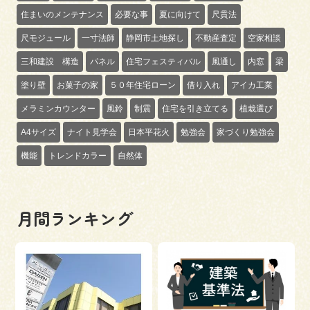
住まいのメンテナンス
必要な事
夏に向けて
尺貫法
尺モジュール
一寸法師
静岡市土地探し
不動産査定
空家相談
三和建設 構造
パネル
住宅フェスティバル
風通し
内窓
梁
塗り壁
お菓子の家
５０年住宅ローン
借り入れ
アイカ工業
メラミンカウンター
風鈴
制震
住宅を引き立てる
植栽選び
A4サイズ
ナイト見学会
日本平花火
勉強会
家づくり勉強会
機能
トレンドカラー
自然体
月間ランキング