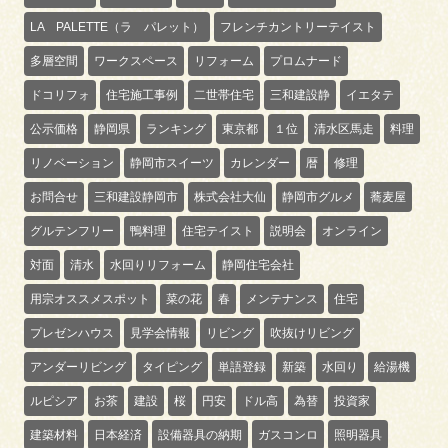
LA PALETTE（ラ パレット）
フレンチカントリーテイスト
多層空間
ワークスペース
リフォーム
プロムナード
ドコリフォ
住宅施工事例
二世帯住宅
三和建設静
イエタテ
公示価格
静岡県
ランキング
東京都
１位
清水区馬走
料理
リノベーション
静岡市スイーツ
カレンダー
暦
修理
お問合せ
三和建設静岡市
株式会社大仙
静岡市グルメ
蕎麦屋
グルテンフリー
鴨料理
住宅テイスト
説明会
オンライン
対面
清水
水回りリフォーム
静岡住宅会社
用宗オススメスポット
菜の花
春
メンテナンス
住宅
プレゼンハウス
見学会情報
リビング
吹抜けリビング
アンダーリビング
タイピング
単語登録
新築
水回り
給湯機
ルピシア
お茶
建設
桜
円安
ドル高
為替
投資家
建築材料
日本経済
設備器具の納期
ガスコンロ
照明器具