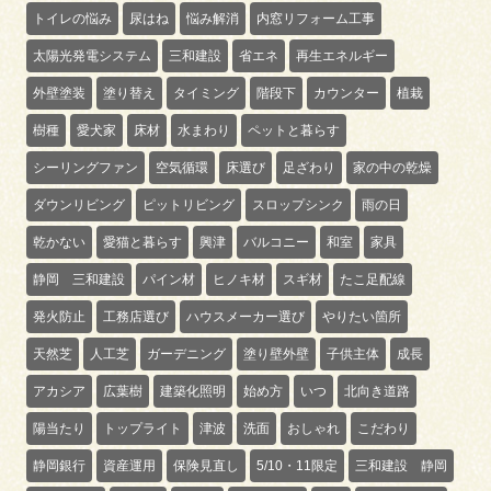
トイレの悩み
尿はね
悩み解消
内窓リフォーム工事
太陽光発電システム
三和建設
省エネ
再生エネルギー
外壁塗装
塗り替え
タイミング
階段下
カウンター
植栽
樹種
愛犬家
床材
水まわり
ペットと暮らす
シーリングファン
空気循環
床選び
足ざわり
家の中の乾燥
ダウンリビング
ピットリビング
スロップシンク
雨の日
乾かない
愛猫と暮らす
興津
バルコニー
和室
家具
静岡 三和建設
パイン材
ヒノキ材
スギ材
たこ足配線
発火防止
工務店選び
ハウスメーカー選び
やりたい箇所
天然芝
人工芝
ガーデニング
塗り壁外壁
子供主体
成長
アカシア
広葉樹
建築化照明
始め方
いつ
北向き道路
陽当たり
トップライト
津波
洗面
おしゃれ
こだわり
静岡銀行
資産運用
保険見直し
5/10・11限定
三和建設 静岡