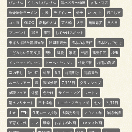
ぴよりん
うちっちぴよりん
清水区食べ物屋
まるさ商店
魚介豚骨ラーメン
北欧
デザイナー
椅子
いつから
過ごし方
コクヨ
GLOO
夏越の大祓
茅の輪
人形
無病息災
父の日
プレゼント
19日
用宗
おでかけスポット
東海大海洋学部博物館
静岡市観光
清水の水族館
清水区おでかけ
こどみらい住宅支援
契約
建物
家電
登記
建売住宅
埼玉
メッツァ・ビレッジ
トーベ・ヤンソン
快乾空間
梅雨の洗濯
室内干し
熱中症
対策
6月
梅雨明け
電話番号
ルームツアー
畳
調湿効果
7月25日
グランシップ
就職フェア
外壁
色分け
サイディング
ツートン
清水マリナート
田中達也
ミニチュアライフ展
七夕
７月7日
由来
ZEH
住宅ローン控除
太陽光発電
２０２４年
確認申請
子育て世代
ママ
動線
おすすめ映画
コメディ映画