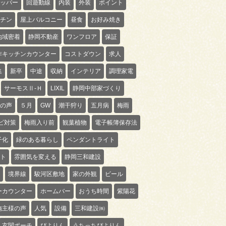
ッパー
回遊動線
内装
外装
ポイント
チン
屋上バルコニー
昼食
お好み焼き
地域密着
静岡不動産
ワンフロア
保証
作キッチンカウンター
コストダウン
求人
集
新卒
中途
収納
インテリア
調理家電
サーモスⅡ-Ｈ
LIXIL
静岡中部家づくり
の声
５月
GW
潮干狩り
五月病
梅雨
ビ対策
梅雨入り前
観葉植物
電子帳簿保存法
子化
緑のある暮らし
ペンダントライト
ト
雰囲気を変える
静岡三和建設
境界線
駿河区敷地
家の外観
ビール
ーカウンター
ホームバー
おうち時間
紫陽花
施主様の声
人気
設備
三和建設㈱
玄関ポーチ
ぴよりん
うちっちぴよりん