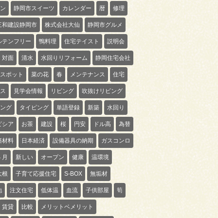
ン
静岡市スイーツ
カレンダー
暦
修理
三和建設静岡市
株式会社大仙
静岡市グルメ
ルテンフリー
鴨料理
住宅テイスト
説明会
対面
清水
水回りリフォーム
静岡住宅会社
スポット
菜の花
春
メンテナンス
住宅
ス
見学会情報
リビング
吹抜けリビング
ング
タイピング
単語登録
新築
水回り
ピシア
お茶
建設
桜
円安
ドル高
為替
築材料
日本経済
設備器具の納期
ガスコンロ
４月
新しい
オープン
健康
温環境
大根
子育て応援住宅
S-BOX
無垢材
地
注文住宅
低体温
血流
子供部屋
筍
賃貸
比較
メリットベメリット