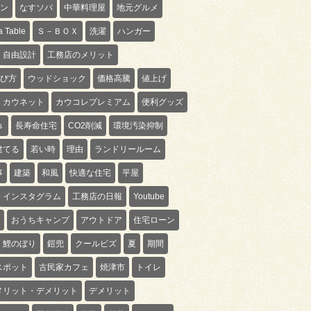
ン
なすソバ
中華料理屋
地元グルメ
 Table
Ｓ－ＢＯＸ
洗濯
ハンガー
自由設計
工務店のメリット
び方
ウッドショック
価格高騰
値上げ
カウネット
カウコレプレミアム
便利グッズ
ｓ
長寿命住宅
CO2削減
環境汚染抑制
建てる
若い時
理由
ランドリールーム
事
建築
和風
快適な住宅
平屋
インスタグラム
工務店の日報
Youtube
おうちキャンプ
アウトドア
住宅ローン
鯉のぼり
鎧兜
クールビズ
夏
期間
スポット
古民家カフェ
焼津市
トイレ
メリット・デメリット
デメリット