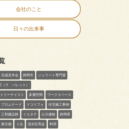
会社のこと
日々の出来事
覧
完成見学会
静岡市
ジェラート専門屋
TTE（ラ パレット）
トリーテイスト
多層空間
ワークスペース
プロムナード
ドコリフォ
住宅施工事例
三和建設静
イエタテ
公示価格
静岡県
東京都
１位
清水区馬走
料理