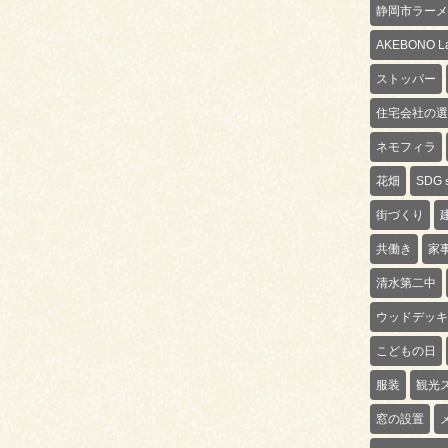
静岡市ラーメ
AKEBONO La
ストッパー
住宅会社の選
ネモフィラ
花畑
SDG
街づくり
共働き
家
清水第二中
ウッドデッキ
こどもの日
服装
観光
窓の設置