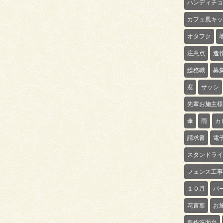
ハンディチョ
カフェ風キッ
オタフク
注意点
造
総務職
募
窓
サッシ
先輩お施主様
傘
雨
カ
請求書
電
スタンドライ
フェンス工事
１０月
バ
花言葉
お
造作洗面台