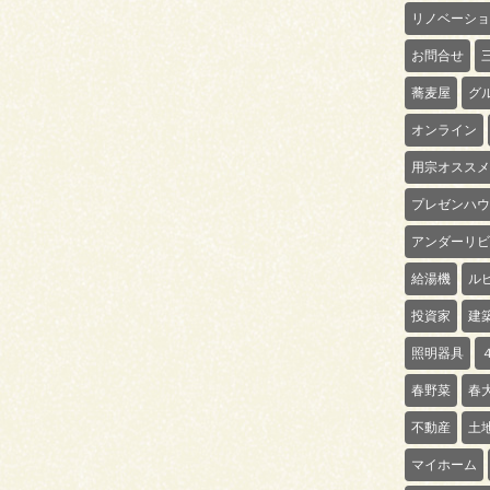
リノベーショ
お問合せ
蕎麦屋
グ
オンライン
用宗オススメ
プレゼンハウ
アンダーリビ
給湯機
ル
投資家
建
照明器具
春野菜
春
不動産
土
マイホーム