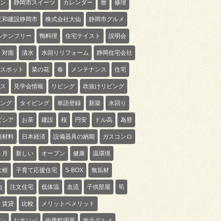
ン
静岡市スイーツ
カレンダー
暦
修理
三和建設静岡市
株式会社大仙
静岡市グルメ
ルテンフリー
鴨料理
住宅テイスト
説明会
対面
清水
水回りリフォーム
静岡住宅会社
スポット
菜の花
春
メンテナンス
住宅
ス
見学会情報
リビング
吹抜けリビング
ング
タイピング
単語登録
新築
水回り
ピシア
お茶
建設
桜
円安
ドル高
為替
築材料
日本経済
設備器具の納期
ガスコンロ
４月
新しい
オープン
健康
温環境
大根
子育て応援住宅
S-BOX
無垢材
地
注文住宅
低体温
血流
子供部屋
筍
賃貸
比較
メリットベメリット
ン
なすソバ
中華料理屋
地元グルメ