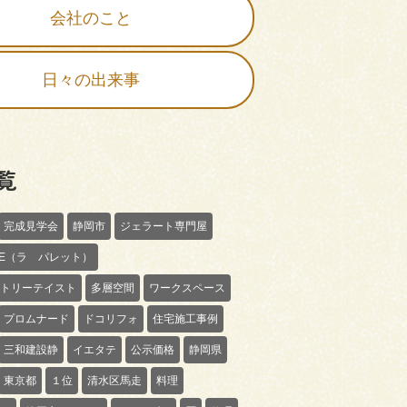
会社のこと
日々の出来事
覧
完成見学会
静岡市
ジェラート専門屋
TTE（ラ パレット）
トリーテイスト
多層空間
ワークスペース
プロムナード
ドコリフォ
住宅施工事例
三和建設静
イエタテ
公示価格
静岡県
東京都
１位
清水区馬走
料理