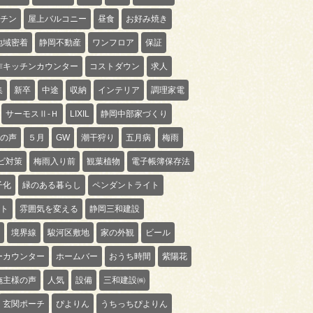
チン
屋上バルコニー
昼食
お好み焼き
地域密着
静岡不動産
ワンフロア
保証
作キッチンカウンター
コストダウン
求人
集
新卒
中途
収納
インテリア
調理家電
サーモスⅡ-Ｈ
LIXIL
静岡中部家づくり
の声
５月
GW
潮干狩り
五月病
梅雨
ビ対策
梅雨入り前
観葉植物
電子帳簿保存法
子化
緑のある暮らし
ペンダントライト
ト
雰囲気を変える
静岡三和建設
境界線
駿河区敷地
家の外観
ビール
ーカウンター
ホームバー
おうち時間
紫陽花
施主様の声
人気
設備
三和建設㈱
玄関ポーチ
ぴよりん
うちっちぴよりん