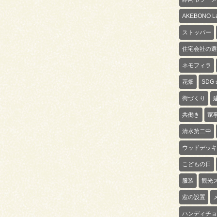
AKEBONO La
ストッパー
住宅会社の選
ネモフィラ
花畑
SDG
街づくり
共働き
家
清水第二中
ウッドデッキ
こどもの日
服装
観光
窓の設置
ハンディチョ