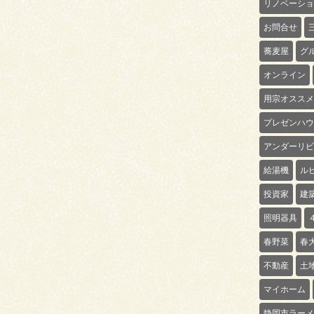
リノベーショ
お問合せ
蕎麦屋
グ
オンライン
用宗オススメ
プレゼンハウ
アンダーリビ
給湯機
ル
投資家
建
照明器具
春野菜
春
不動産
土
マイホーム
静岡市ラーメ