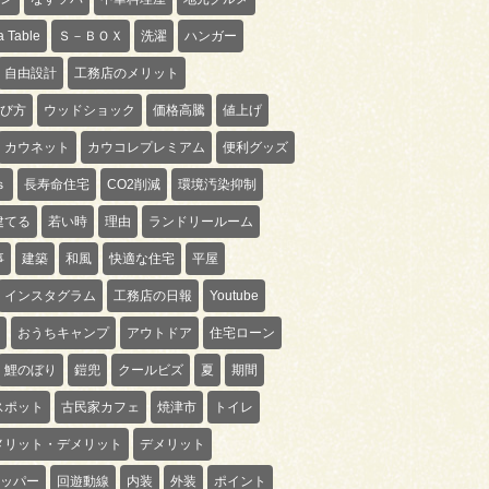
 Table
Ｓ－ＢＯＸ
洗濯
ハンガー
自由設計
工務店のメリット
び方
ウッドショック
価格高騰
値上げ
カウネット
カウコレプレミアム
便利グッズ
ｓ
長寿命住宅
CO2削減
環境汚染抑制
建てる
若い時
理由
ランドリールーム
事
建築
和風
快適な住宅
平屋
インスタグラム
工務店の日報
Youtube
おうちキャンプ
アウトドア
住宅ローン
鯉のぼり
鎧兜
クールビズ
夏
期間
スポット
古民家カフェ
焼津市
トイレ
メリット・デメリット
デメリット
ッパー
回遊動線
内装
外装
ポイント