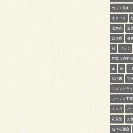
カフェ風キッ
オタフク
注意点
造
総務職
募
窓
サッシ
先輩お施主様
傘
雨
カ
請求書
電
スタンドライ
フェンス工事
１０月
バ
花言葉
お
造作洗面台