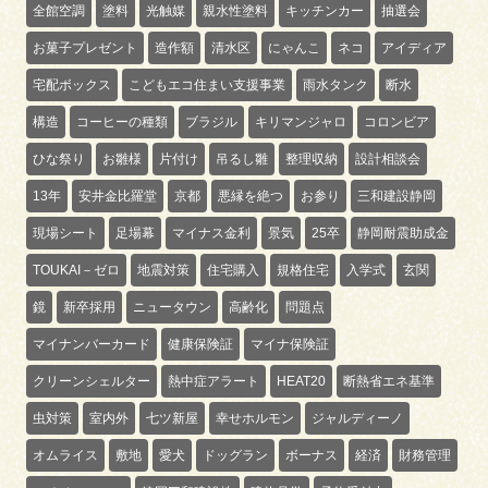
全館空調
塗料
光触媒
親水性塗料
キッチンカー
抽選会
お菓子プレゼント
造作額
清水区
にゃんこ
ネコ
アイディア
宅配ボックス
こどもエコ住まい支援事業
雨水タンク
断水
構造
コーヒーの種類
ブラジル
キリマンジャロ
コロンビア
ひな祭り
お雛様
片付け
吊るし雛
整理収納
設計相談会
13年
安井金比羅堂
京都
悪縁を絶つ
お参り
三和建設静岡
現場シート
足場幕
マイナス金利
景気
25卒
静岡耐震助成金
TOUKAI－ゼロ
地震対策
住宅購入
規格住宅
入学式
玄関
鏡
新卒採用
ニュータウン
高齢化
問題点
マイナンバーカード
健康保険証
マイナ保険証
クリーンシェルター
熱中症アラート
HEAT20
断熱省エネ基準
虫対策
室内外
七ツ新屋
幸せホルモン
ジャルディーノ
オムライス
敷地
愛犬
ドッグラン
ボーナス
経済
財務管理