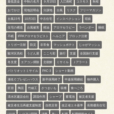
最低賃金
中秋の名月
９月10日
入江南町
コスモス
秋桜
おでかけ
現地説明会
分譲地
台風
リスク
フリーマガジン
台風15号
10月3日
中古住宅
インスペクション
瑕疵
住宅の構造
台風被害
精油
アロマセラピー
ラベンダー
睡眠
不眠
IFPAアロマセラピスト
ヘルニア
ブロック注射
トリガー注射
防災
非常食
マッシュポテト
じゃがマッシュ
駿河区高松
うどん屋
こころ彩
旅行
支援
全国旅行支援
冬支度
エアコン掃除
北朝鮮
ミサイル
Ｊアラート
パトリオットミサイル
PAC-3
ショート動画
瀬名Ｃプレゼンハウス
新卒採用終了
中途採用継続
物件購入
匠宿
陶芸
竹細工
さつまいも
収穫
食べごろ
清水区建設会社
調湿作用
シャープ
蓄電池
被災者支援
被災者生活再建支援制度
自然災害
改正省エネ基準
長期優良住宅
UA値
シロアリ駆除
消毒
臭い
転職
転職情報サイト