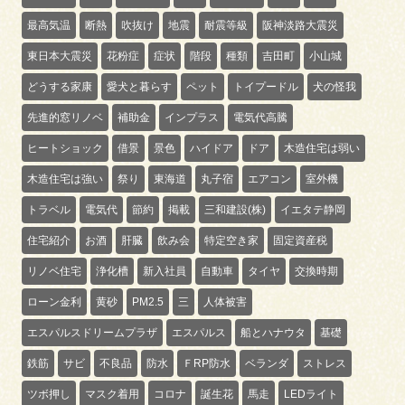
最高気温
断熱
吹抜け
地震
耐震等級
阪神淡路大震災
東日本大震災
花粉症
症状
階段
種類
吉田町
小山城
どうする家康
愛犬と暮らす
ペット
トイプードル
犬の怪我
先進的窓リノベ
補助金
インプラス
電気代高騰
ヒートショック
借景
景色
ハイドア
ドア
木造住宅は弱い
木造住宅は強い
祭り
東海道
丸子宿
エアコン
室外機
トラベル
電気代
節約
掲載
三和建設(株)
イエタテ静岡
住宅紹介
お酒
肝臓
飲み会
特定空き家
固定資産税
リノベ住宅
浄化槽
新入社員
自動車
タイヤ
交換時期
ローン金利
黄砂
PM2.5
三
人体被害
エスパルスドリームプラザ
エスパルス
船とハナウタ
基礎
鉄筋
サビ
不良品
防水
ＦRP防水
ベランダ
ストレス
ツボ押し
マスク着用
コロナ
誕生花
馬走
LEDライト