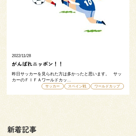
三和建設の強み
リフォーム
会社概要
採用情報
2022/11/28
がんばれニッポン！！
昨日サッカーを見られた方は多かったと思います。 サッ
カーのＦＩＦＡワールドカッ…
サッカー
スペイン戦
ワールドカップ
054-365-3838
受付時間／平日9:00 - 18:00
土日9:00 - 16:00
新着記事