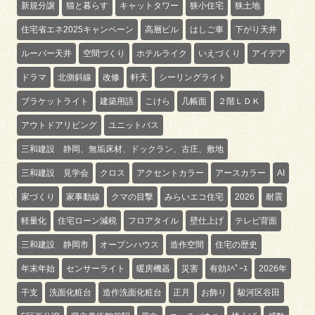
新規分譲
猫と暮らす
キャットタワー
狭小住宅
狭土地
住宅省エネ2025キャンペーン
高層ビル
はしご車
下がり天井
ルーバー天井
空間づくり
ホテルライク
いえづくり
アイデア
ドラマ
北側斜線
改修
軒天
シーリングライト
ブラケットライト
建築用語
こけら
几帳面
２階ＬＤＫ
アウトドアリビング
ユニットバス
三和建設 静岡、無垢床材、ドックラン、古庄、敷地
三和建設 見学会
クロス
アクセントカラー
アースカラー
AI
家づくり
家事動線
クマの目撃
みらいエコ住宅
2026
耐震
軽量化
住宅ローン減税
フロアタイル
壁仕上げ
テレビ背面
三和建設 静岡市
オープンハウス
造作空間
住宅の歴史
年末年始
センサーライト
暖房機器
災害
有効ｽﾍﾟｰｽ
2026年
干支
洗面化粧台
造作洗面化粧台
正月
お飾り
駿河区谷田