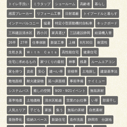
トイレ手洗い
ミラタップ
ショールーム
高齢者
暮らし
感震ブレーカー
リフォーム工事
日射遮蔽
トイプードルと暮らす
インナーバルコニー
猛暑
特定小型原動機付自転車
キックボード
三和建設清水区
西小川
家具選び
三話建設静岡
給湯機入替
26卒
27卒
仕事体験
新築工事
上棟
8月30日
耐震性
生乾き臭
Ｗｉｔｈ Ｃａｔｓ
高性能住宅
健康住宅
住宅に求めるもの
家づくりの最初
神事
残暑
ルームエアコン
家を持つ
資産
安心
建ぺい率
容積率
土地探し
建築基準法
敷地面積
耐火建築物
延べ床面積
事前準備
ケイミュー
システムバス
癒しの空間
9/20・9/21イベント
無垢床材
基準地価
土地価格
清水区船越
営業のお仕事
い草
部屋干し
人気エリア
子ども
家族
集う
無垢の床材
自然素材
亜熱帯化
収納スペース
新築住宅
造作洗面
静岡市 分譲地