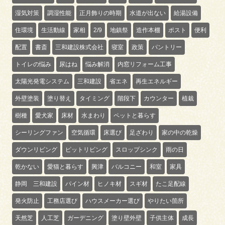
湿気対策
調湿性能
正月飾りの時期
水道が出ない
給湯設備
住環境
生活動線
家相
2/9
地鎮祭
造作本棚
ポスト
便利
配置
書斎
三和建設株式会社
寝室
政策
パントリー
トイレの悩み
尿はね
悩み解消
内窓リフォーム工事
太陽光発電システム
三和建設
省エネ
再生エネルギー
外壁塗装
塗り替え
タイミング
階段下
カウンター
植栽
樹種
愛犬家
床材
水まわり
ペットと暮らす
シーリングファン
空気循環
床選び
足ざわり
家の中の乾燥
ダウンリビング
ピットリビング
スロップシンク
雨の日
乾かない
愛猫と暮らす
興津
バルコニー
和室
家具
静岡 三和建設
パイン材
ヒノキ材
スギ材
たこ足配線
発火防止
工務店選び
ハウスメーカー選び
やりたい箇所
天然芝
人工芝
ガーデニング
塗り壁外壁
子供主体
成長