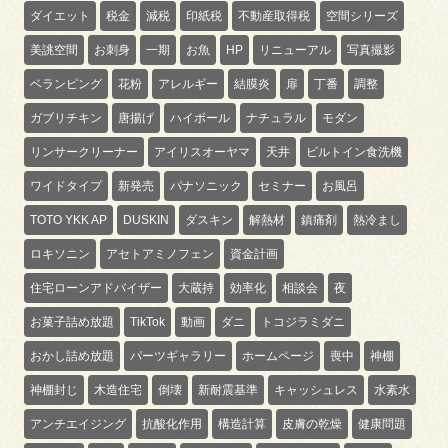
ダイエット
税金
減税
印紙税
不動産取得税
空間シリーズ
美誂空間
お刺身
一期
お魚
HP
リニューアル
写真撮影
ベランピング
花粉
アレルギー
結膜炎
扉
丁番
調整
ガブリチキン
唐揚げ
ハイボール
ナチュラル
モダン
リンサークリーナー
アイリスオーヤマ
天井
ビルトイン食洗機
ワイドタイプ
新発売
パナソニック
セミナー
お風呂
TOTO YKK AP
DUSKIN
ダスキン
解熱材
鎮痛剤
熱冷まし
ロキソニン
アセトアミノフェン
資金計画
住宅ローンアドバイザー
大蔵持
効率化
相談会
夜
お菓子詰め放題
TikTok
動画
ダニ
トコジラミダニ
おかし詰め放題
パーツギャラリー
ホームページ
喪中
神棚
神棚封じ
木造住宅
倒壊
新耐震基準
キャッシュレス
水素水
アンチエイジング
抗酸化作用
構造計算
皮膚の乾燥
健康問題