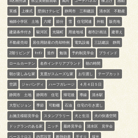
5区画分譲
県立美術館前駅
風向
コーチパネル
棟上げ
感動
実感
上棟式
壁掛けテレビ
静岡市 三和建設
清水区 不動産
袖師小学区 土地
六曜
節分
雪
住宅関連
外観
販売地
建築条件付き
駿河区
光陽町
用途地域
都市計画法
建替え
不動産売却
居住用財産の売却特例
電気設備
三話建設 静岡
2階リビング
ｷｯﾁﾝ
造作
勉強
予約制見学会
ブラインド
ロールカーテン
名作インテリアブランド
朝の時間
朝が楽しみな家
支度がスムーズな家
お引渡し
テープカット
空調
ジャパンディ
ハーフガレージ
４月４日５日
静岡市 土地
静岡市 住宅
帰宅後
導線
清水駅
大型ビジョン
季節
可動棚
石油
住宅の引き渡し
お施主様邸見学会
スタンプラリー
犬と生活
犬の快適空間
ドッグランのある家
ニッチ
最終見学会
清水区 見学会
ベースクロス
内窓設置
断熱効果
手すり
採光