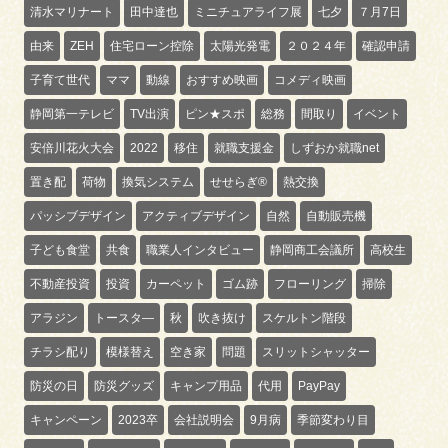
清水マリナート
田中達也
ミニチュアライフ展
七夕
７月7日
由来
ZEH
住宅ローン控除
太陽光発電
２０２４年
確認申請
子育て世代
ママ
動線
おすすめ映画
コメディ映画
静岡第一テレビ
TV出演
ピン★スポ
総務
間取り
イベント
安倍川花火大会
2022
移住
就職支援金
しずおか就職net
置き配
荷物
換気システム
せせらぎ®
熱交換
パッシブデザイン
アクティブデザイン
自然
自動販売機
子ども食堂
共食
職業人インタビュー
静岡商工会議所
高校生
不動産投資
投資
カーペット
ゴム跡
フローリング
掃除
アラジン
トースタ―
秋
吹き抜け
スケルトン階段
チラシ配り
模様替え
空き家
問題
スリットシャッター
防災の日
防災グッズ
キャンプ用品
代用
PayPay
キャンペーン
2023卒
会社説明会
9月病
季節変わり目