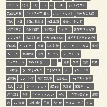
パソコン
時短
下地
DIY
柱
TOTO
きれい除菌水
次亜塩素酸
イエタテ2023夏号
ショートカット
清水みなと祭り
花火
火災
木造と鉄骨造
特別企画
社長の年齢分析
後継者不足
後継者倒産
社長引退
生シラス
建築基準法改正
２０２５年
脱炭素社会
４号特例の廃止
被災者生活再建支援金
自転車
ヘルメット
盗難
防犯対策
ウイリアム・モリス
壁紙
カーテン
避難場所
震度
キッチン
ワークトップ
ショウルーム
青春１８きっぷ
JR
電車
失敗
感謝
成功
三和健設
改正空き家対策
空き家管理
活用
インボイス
消費税
ガソリン車
電気自動車
販売停止
ハイブリット車
営業
設計
ラーケーション
愛知県
保護者
家族サービス
疲労回復
運動
アクティブレスト
がん
生存率を高める
病院
癌
10月5日
大阪万博
予算
人件費
チョコザップ
ジム