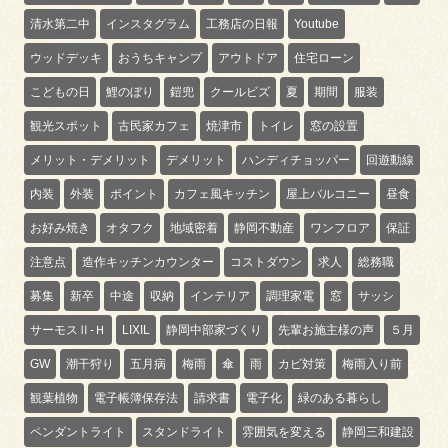
清水第二中
インスタグラム
工務店の日報
Youtube
ウッドデッキ
おうちキャンプ
アウトドア
住宅ローン
こどもの日
鯉のぼり
鎧兜
クールビズ
夏
期間
服装
観光スポット
古民家カフェ
焼津市
トイレ
窓の設置
メリット・デメリット
デメリット
ハンディチョッパー
回遊動線
内装
外装
ポイント
カフェ風キッチン
屋上バルコニー
昼食
お好み焼き
オタフク
地域密着
静岡不動産
ワンフロア
保証
注意点
造作キッチンカウンター
コストダウン
求人
総務職
募集
新卒
中途
収納
インテリア
調理家電
窓
サッシ
サーモスⅡ-Ｈ
LIXIL
静岡中部家づくり
先輩お施主様の声
５月
GW
潮干狩り
五月病
梅雨
傘
雨
カビ対策
梅雨入り前
観葉植物
電子帳簿保存法
請求書
電子化
緑のある暮らし
ペンダントライト
スタンドライト
雰囲気を変える
静岡三和建設