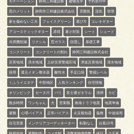
モチベーション
静岡三和建設株
建物見学
予約受付中
窓のメリット
静岡市三和建設株式会社
雰囲気
湿気
管理
家を傷めない工夫
フェイクグリーン
選び方
エレキギター
アコースティックギター
原宿
暑さ対策
シート
シェード
冷房費削減
リクシル
窓ガラス
目隠し
基礎工事
コンクリート
コンクリートの割れ
静岡三和建設株式会社
災害地域
洪水地域
土砂災害警戒区域
津波災害地域
浸水地域
採用
還元イオン整水器
酸性水
手足口病
警戒レベル
くふうイエタテ
中部地区
人気ランキング
住宅情報
オリンピック
セーヌ川
パリ
富士通ゼネラル
清掃
カビ
散歩時間
ワンちゃん
犬
営業職
南海トラフ地震
地震準備
避難
心理バイアス
正常バイアス
火災報知器
義務
中途採用
住宅営業
インテリアコーディネーター
転勤なし
台風10号
秋雨前線
避難勧告
コメ金額
消費者物価指数
縁日
十五夜