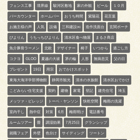
フェンス工事
境界線
駿河区敷地
家の外観
ビール
１０月
バーカウンター
ホームバー
おうち時間
紫陽花
花言葉
お施主様の声
人気
設備
三和建設㈱
造作洗面台
玄関ポーチ
ぴよりん
うちっちぴよりん
清水区食べ物屋
まるさ商店
魚介豚骨ラーメン
北欧
デザイナー
椅子
いつから
過ごし方
コクヨ
GLOO
夏越の大祓
茅の輪
人形
無病息災
父の日
プレゼント
19日
用宗
おでかけスポット
東海大海洋学部博物館
静岡市観光
清水の水族館
清水区おでかけ
こどみらい住宅支援
契約
建物
家電
登記
建売住宅
埼玉
メッツァ・ビレッジ
トーベ・ヤンソン
快乾空間
梅雨の洗濯
室内干し
熱中症
対策
6月
梅雨明け
電話番号
ルームツアー
畳
調湿効果
7月25日
グランシップ
就職フェア
外壁
色分け
サイディング
ツートン