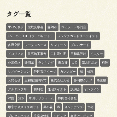
タグ一覧
すべて表示
完成見学会
静岡市
ジェラート専門屋
LA PALETTE（ラ パレット）
フレンチカントリーテイスト
多層空間
ワークスペース
リフォーム
プロムナード
ドコリフォ
住宅施工事例
二世帯住宅
三和建設静
イエタテ
公示価格
静岡県
ランキング
東京都
１位
清水区馬走
料理
リノベーション
静岡市スイーツ
カレンダー
暦
修理
お問合せ
三和建設静岡市
株式会社大仙
静岡市グルメ
蕎麦屋
グルテンフリー
鴨料理
住宅テイスト
説明会
オンライン
対面
清水
水回りリフォーム
静岡住宅会社
用宗オススメスポット
菜の花
春
メンテナンス
住宅
プレゼンハウス
見学会情報
リビング
吹抜けリビング