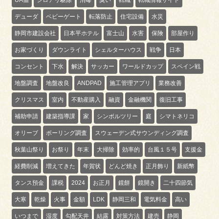
デューダ
ベビーゲート
転落防止
住宅設備
水災
静岡市建設会社
日本平ホテル
富士山
水害
保険
部屋作り
お家づくり
ダウンライト
シェルターハウス
戦争
日本
コンセント
下水
解決
サッカー
ワールドカップ
スペイン戦
地盤調査
地盤改良
ANDPAD
施工管理アプリ
業務改善
クリスマス
室内
不動産購入
融資
金融機関
復旧工事
補助申請
建築指導課
家
シンボルツリー
庭
シマトネリコ
オリーブ
ボーリング調査
スウェーデン式サウンディング調査
秋葉山祭り
お祭り
年末
大掃除
効率的
台風１５号
支援金
経費削減
増えてきた
年賀状
どんど焼き
正月飾り
新紙幣
タンス預金
課税
2024
お正月
鏡餅
鏡開き
二十四節気
大寒
乾燥
火事
金額
LDK
静岡三和
電気料金
高い
いつまで
湿度
勾配天井
結露
対策方法
建売
静岡