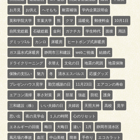
お月見
お供え
へそもち
耐震補強
学内企業説明会
英和学院大学
常葉大学
熊
クマ
温暖化
郵便料金
10月1日
自民党総裁
石破総裁
金利
ガクチカ
学生時代
面接
用語
グミッツｴル
カンロ
床暖房
ヒートポンプ式床暖房
ガス温水式床暖房
静岡市三和建設
webご祝儀
結婚式
ドライクリーニング
衣替え
文化の日
地震の死因
地震保険
保険の支払い
魅力
冬
清水エスパルス
応援グッズ
プレゼンハウス見学
勤労感謝の日
11月23日
エアコンの寿命
エアコン清掃
寒さ対策
床
部屋
強盗
防犯
護身
三和建設（株）
いい夫婦の日
夫婦岩
天照大神
高校
見学
思い出
夜の見学会
１人の時間
心のリセット
エネルギーの回復
晦日
大晦日
違い
1月
静岡市清水区
風呂場の事故
血圧
中山美穂
簡単
手作り
エコカラット