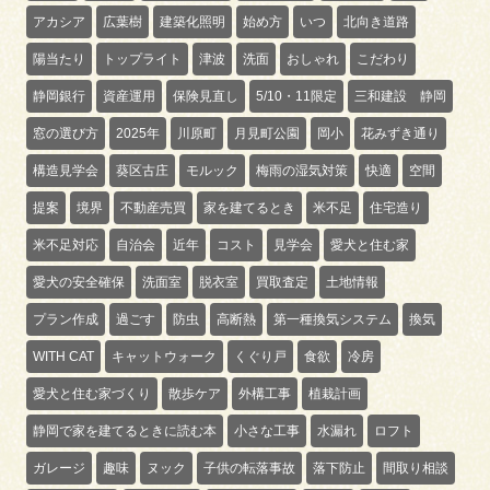
アカシア
広葉樹
建築化照明
始め方
いつ
北向き道路
陽当たり
トップライト
津波
洗面
おしゃれ
こだわり
静岡銀行
資産運用
保険見直し
5/10・11限定
三和建設 静岡
窓の選び方
2025年
川原町
月見町公園
岡小
花みずき通り
構造見学会
葵区古庄
モルック
梅雨の湿気対策
快適
空間
提案
境界
不動産売買
家を建てるとき
米不足
住宅造り
米不足対応
自治会
近年
コスト
見学会
愛犬と住む家
愛犬の安全確保
洗面室
脱衣室
買取査定
土地情報
プラン作成
過ごす
防虫
高断熱
第一種換気システム
換気
WITH CAT
キャットウォーク
くぐり戸
食欲
冷房
愛犬と住む家づくり
散歩ケア
外構工事
植栽計画
静岡で家を建てるときに読む本
小さな工事
水漏れ
ロフト
ガレージ
趣味
ヌック
子供の転落事故
落下防止
間取り相談