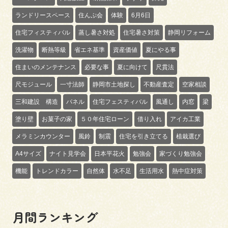
ランドリースペース
住んぷ会
体験
6月6日
住宅フィスティバル
蒸し暑さ対処
住宅暑さ対策
静岡リフォーム
洗濯物
断熱等級
省エネ基準
資産価値
夏にやる事
住まいのメンテナンス
必要な事
夏に向けて
尺貫法
尺モジュール
一寸法師
静岡市土地探し
不動産査定
空家相談
三和建設 構造
パネル
住宅フェスティバル
風通し
内窓
梁
塗り壁
お菓子の家
５０年住宅ローン
借り入れ
アイカ工業
メラミンカウンター
風鈴
制震
住宅を引き立てる
植栽選び
A4サイズ
ナイト見学会
日本平花火
勉強会
家づくり勉強会
機能
トレンドカラー
自然体
水不足
生活用水
熱中症対策
月間ランキング