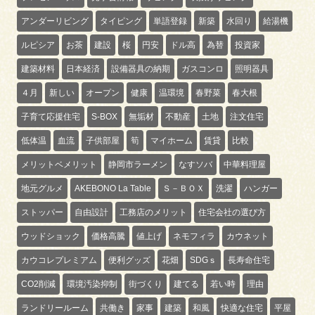
アンダーリビング
タイピング
単語登録
新築
水回り
給湯機
ルピシア
お茶
建設
桜
円安
ドル高
為替
投資家
建築材料
日本経済
設備器具の納期
ガスコンロ
照明器具
４月
新しい
オープン
健康
温環境
春野菜
春大根
子育て応援住宅
S-BOX
無垢材
不動産
土地
注文住宅
低体温
血流
子供部屋
筍
マイホーム
賃貸
比較
メリットベメリット
静岡市ラーメン
なすソバ
中華料理屋
地元グルメ
AKEBONO La Table
Ｓ－ＢＯＸ
洗濯
ハンガー
ストッパー
自由設計
工務店のメリット
住宅会社の選び方
ウッドショック
価格高騰
値上げ
ネモフィラ
カウネット
カウコレプレミアム
便利グッズ
花畑
SDGｓ
長寿命住宅
CO2削減
環境汚染抑制
街づくり
建てる
若い時
理由
ランドリールーム
共働き
家事
建築
和風
快適な住宅
平屋