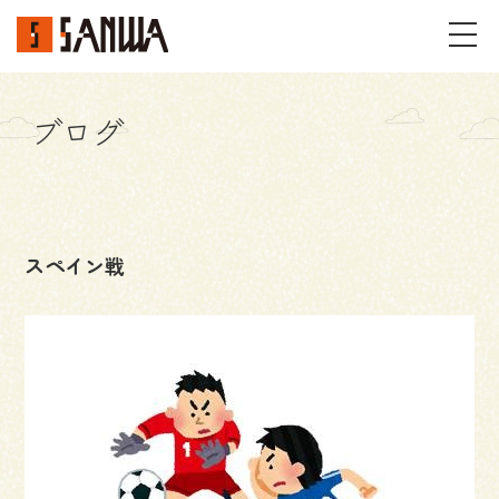
ブログ
イベント・見学会
不動産情報
スペイン戦
事例
施工事例
パーツギャラリー
お客様の声
私たちのこと