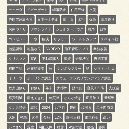
デューダ
ベビーゲート
転落防止
住宅設備
水災
静岡市建設会社
日本平ホテル
富士山
水害
保険
部屋作り
お家づくり
ダウンライト
シェルターハウス
戦争
日本
コンセント
下水
解決
サッカー
ワールドカップ
スペイン戦
地盤調査
地盤改良
ANDPAD
施工管理アプリ
業務改善
クリスマス
室内
不動産購入
融資
金融機関
復旧工事
補助申請
建築指導課
家
シンボルツリー
庭
シマトネリコ
オリーブ
ボーリング調査
スウェーデン式サウンディング調査
秋葉山祭り
お祭り
年末
大掃除
効率的
台風１５号
支援金
経費削減
増えてきた
年賀状
どんど焼き
正月飾り
新紙幣
タンス預金
課税
2024
お正月
鏡餅
鏡開き
二十四節気
大寒
乾燥
火事
金額
LDK
静岡三和
電気料金
高い
いつまで
湿度
勾配天井
結露
対策方法
建売
静岡