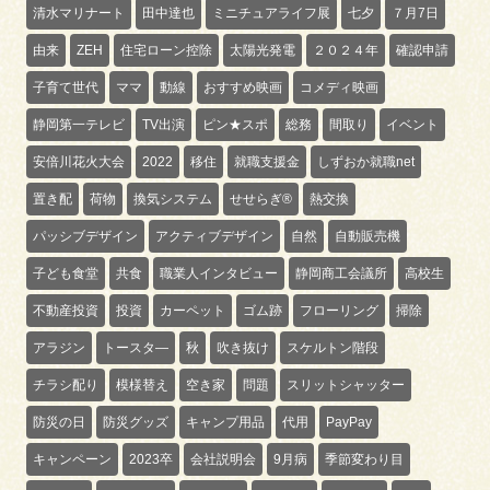
清水マリナート
田中達也
ミニチュアライフ展
七夕
７月7日
由来
ZEH
住宅ローン控除
太陽光発電
２０２４年
確認申請
子育て世代
ママ
動線
おすすめ映画
コメディ映画
静岡第一テレビ
TV出演
ピン★スポ
総務
間取り
イベント
安倍川花火大会
2022
移住
就職支援金
しずおか就職net
置き配
荷物
換気システム
せせらぎ®
熱交換
パッシブデザイン
アクティブデザイン
自然
自動販売機
子ども食堂
共食
職業人インタビュー
静岡商工会議所
高校生
不動産投資
投資
カーペット
ゴム跡
フローリング
掃除
アラジン
トースタ―
秋
吹き抜け
スケルトン階段
チラシ配り
模様替え
空き家
問題
スリットシャッター
防災の日
防災グッズ
キャンプ用品
代用
PayPay
キャンペーン
2023卒
会社説明会
9月病
季節変わり目