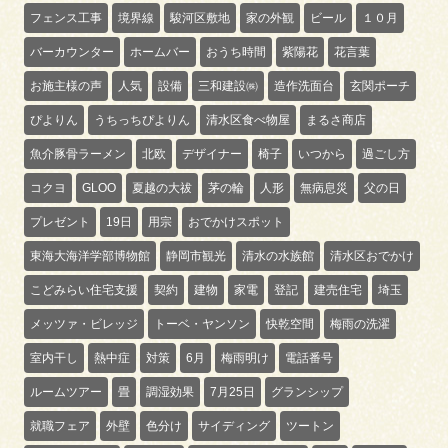
フェンス工事
境界線
駿河区敷地
家の外観
ビール
１０月
バーカウンター
ホームバー
おうち時間
紫陽花
花言葉
お施主様の声
人気
設備
三和建設㈱
造作洗面台
玄関ポーチ
ぴよりん
うちっちぴよりん
清水区食べ物屋
まるさ商店
魚介豚骨ラーメン
北欧
デザイナー
椅子
いつから
過ごし方
コクヨ
GLOO
夏越の大祓
茅の輪
人形
無病息災
父の日
プレゼント
19日
用宗
おでかけスポット
東海大海洋学部博物館
静岡市観光
清水の水族館
清水区おでかけ
こどみらい住宅支援
契約
建物
家電
登記
建売住宅
埼玉
メッツァ・ビレッジ
トーベ・ヤンソン
快乾空間
梅雨の洗濯
室内干し
熱中症
対策
6月
梅雨明け
電話番号
ルームツアー
畳
調湿効果
7月25日
グランシップ
就職フェア
外壁
色分け
サイディング
ツートン