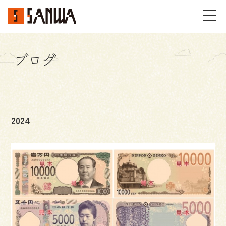
ブログ
イベント・見学会
不動産情報
2024
事例
施工事例
パーツギャラリー
お客様の声
私たちのこと