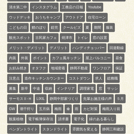
清水第二中
インスタグラム
工務店の日報
Youtube
ウッドデッキ
おうちキャンプ
アウトドア
住宅ローン
こどもの日
鯉のぼり
鎧兜
クールビズ
夏
期間
服装
観光スポット
古民家カフェ
焼津市
トイレ
窓の設置
メリット・デメリット
デメリット
ハンディチョッパー
回遊動線
内装
外装
ポイント
カフェ風キッチン
屋上バルコニー
昼食
お好み焼き
オタフク
地域密着
静岡不動産
ワンフロア
保証
注意点
造作キッチンカウンター
コストダウン
求人
総務職
募集
新卒
中途
収納
インテリア
調理家電
窓
サッシ
サーモスⅡ-Ｈ
LIXIL
静岡中部家づくり
先輩お施主様の声
５月
GW
潮干狩り
五月病
梅雨
傘
雨
カビ対策
梅雨入り前
観葉植物
電子帳簿保存法
請求書
電子化
緑のある暮らし
ペンダントライト
スタンドライト
雰囲気を変える
静岡三和建設