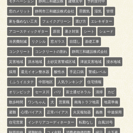
モチベーション
静岡三和建設株
建物見学
予約受付中
窓のメリット
静岡市三和建設株式会社
雰囲気
湿気
管理
家を傷めない工夫
フェイクグリーン
選び方
エレキギター
アコースティックギター
原宿
暑さ対策
シート
シェード
冷房費削減
リクシル
窓ガラス
目隠し
基礎工事
コンクリート
コンクリートの割れ
静岡三和建設株式会社
災害地域
洪水地域
土砂災害警戒区域
津波災害地域
浸水地域
採用
還元イオン整水器
酸性水
手足口病
警戒レベル
くふうイエタテ
中部地区
人気ランキング
住宅情報
オリンピック
セーヌ川
パリ
富士通ゼネラル
清掃
カビ
散歩時間
ワンちゃん
犬
営業職
南海トラフ地震
地震準備
避難
心理バイアス
正常バイアス
火災報知器
義務
中途採用
住宅営業
インテリアコーディネーター
転勤なし
台風10号
秋雨前線
避難勧告
コメ金額
消費者物価指数
縁日
十五夜