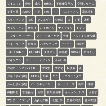
ダイエット
税金
減税
印紙税
不動産取得税
空間シリーズ
美誂空間
お刺身
一期
お魚
HP
リニューアル
写真撮影
ベランピング
花粉
アレルギー
結膜炎
扉
丁番
調整
ガブリチキン
唐揚げ
ハイボール
ナチュラル
モダン
リンサークリーナー
アイリスオーヤマ
天井
ビルトイン食洗機
ワイドタイプ
新発売
パナソニック
セミナー
お風呂
TOTO YKK AP
DUSKIN
ダスキン
解熱材
鎮痛剤
熱冷まし
ロキソニン
アセトアミノフェン
資金計画
住宅ローンアドバイザー
大蔵持
効率化
相談会
夜
お菓子詰め放題
TikTok
動画
ダニ
トコジラミダニ
おかし詰め放題
パーツギャラリー
ホームページ
喪中
神棚
神棚封じ
木造住宅
倒壊
新耐震基準
キャッシュレス
水素水
アンチエイジング
抗酸化作用
構造計算
皮膚の乾燥
健康問題