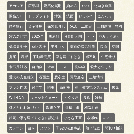
アカシア
広葉樹
建築化照明
始め方
いつ
北向き道路
陽当たり
トップライト
津波
洗面
おしゃれ
こだわり
静岡銀行
資産運用
保険見直し
5/10・11限定
三和建設 静岡
窓の選び方
2025年
川原町
月見町公園
岡小
花みずき通り
構造見学会
葵区古庄
モルック
梅雨の湿気対策
快適
空間
提案
境界
不動産売買
家を建てるとき
米不足
住宅造り
米不足対応
自治会
近年
コスト
見学会
愛犬と住む家
愛犬の安全確保
洗面室
脱衣室
買取査定
土地情報
プラン作成
過ごす
防虫
高断熱
第一種換気システム
換気
WITH CAT
キャットウォーク
くぐり戸
食欲
冷房
愛犬と住む家づくり
散歩ケア
外構工事
植栽計画
静岡で家を建てるときに読む本
小さな工事
水漏れ
ロフト
ガレージ
趣味
ヌック
子供の転落事故
落下防止
間取り相談