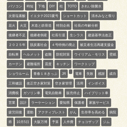
パソコン
時短
下地
DIY
柱
TOTO
きれい除菌水
次亜塩素酸
イエタテ2023夏号
ショートカット
清水みなと祭り
花火
火災
木造と鉄骨造
特別企画
社長の年齢分析
後継者不足
後継者倒産
社長引退
生シラス
建築基準法改正
２０２５年
脱炭素社会
４号特例の廃止
被災者生活再建支援金
自転車
ヘルメット
盗難
防犯対策
ウイリアム・モリス
壁紙
カーテン
避難場所
震度
キッチン
ワークトップ
ショウルーム
青春１８きっぷ
JR
電車
失敗
感謝
成功
三和健設
改正空き家対策
空き家管理
活用
インボイス
消費税
ガソリン車
電気自動車
販売停止
ハイブリット車
営業
設計
ラーケーション
愛知県
保護者
家族サービス
疲労回復
運動
アクティブレスト
がん
生存率を高める
病院
癌
10月5日
大阪万博
予算
人件費
チョコザップ
ジム