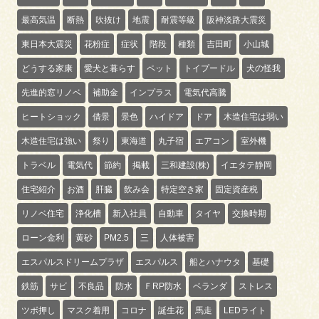
最高気温
断熱
吹抜け
地震
耐震等級
阪神淡路大震災
東日本大震災
花粉症
症状
階段
種類
吉田町
小山城
どうする家康
愛犬と暮らす
ペット
トイプードル
犬の怪我
先進的窓リノベ
補助金
インプラス
電気代高騰
ヒートショック
借景
景色
ハイドア
ドア
木造住宅は弱い
木造住宅は強い
祭り
東海道
丸子宿
エアコン
室外機
トラベル
電気代
節約
掲載
三和建設(株)
イエタテ静岡
住宅紹介
お酒
肝臓
飲み会
特定空き家
固定資産税
リノベ住宅
浄化槽
新入社員
自動車
タイヤ
交換時期
ローン金利
黄砂
PM2.5
三
人体被害
エスパルスドリームプラザ
エスパルス
船とハナウタ
基礎
鉄筋
サビ
不良品
防水
ＦRP防水
ベランダ
ストレス
ツボ押し
マスク着用
コロナ
誕生花
馬走
LEDライト