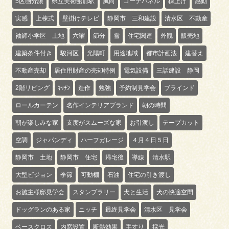
5区画分譲
県立美術館前駅
風向
コーチパネル
棟上げ
感動
実感
上棟式
壁掛けテレビ
静岡市 三和建設
清水区 不動産
袖師小学区 土地
六曜
節分
雪
住宅関連
外観
販売地
建築条件付き
駿河区
光陽町
用途地域
都市計画法
建替え
不動産売却
居住用財産の売却特例
電気設備
三話建設 静岡
2階リビング
ｷｯﾁﾝ
造作
勉強
予約制見学会
ブラインド
ロールカーテン
名作インテリアブランド
朝の時間
朝が楽しみな家
支度がスムーズな家
お引渡し
テープカット
空調
ジャパンディ
ハーフガレージ
４月４日５日
静岡市 土地
静岡市 住宅
帰宅後
導線
清水駅
大型ビジョン
季節
可動棚
石油
住宅の引き渡し
お施主様邸見学会
スタンプラリー
犬と生活
犬の快適空間
ドッグランのある家
ニッチ
最終見学会
清水区 見学会
ベースクロス
内窓設置
断熱効果
手すり
採光