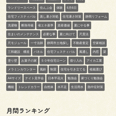
ランドリースペース
住んぷ会
体験
6月6日
住宅フィスティバル
蒸し暑さ対処
住宅暑さ対策
静岡リフォーム
洗濯物
断熱等級
省エネ基準
資産価値
夏にやる事
住まいのメンテナンス
必要な事
夏に向けて
尺貫法
尺モジュール
一寸法師
静岡市土地探し
不動産査定
空家相談
三和建設 構造
パネル
住宅フェスティバル
風通し
内窓
梁
塗り壁
お菓子の家
５０年住宅ローン
借り入れ
アイカ工業
メラミンカウンター
風鈴
制震
住宅を引き立てる
植栽選び
A4サイズ
ナイト見学会
日本平花火
勉強会
家づくり勉強会
機能
トレンドカラー
自然体
水不足
生活用水
熱中症対策
月間ランキング