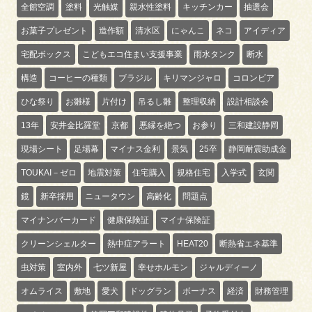
全館空調
塗料
光触媒
親水性塗料
キッチンカー
抽選会
お菓子プレゼント
造作額
清水区
にゃんこ
ネコ
アイディア
宅配ボックス
こどもエコ住まい支援事業
雨水タンク
断水
構造
コーヒーの種類
ブラジル
キリマンジャロ
コロンビア
ひな祭り
お雛様
片付け
吊るし雛
整理収納
設計相談会
13年
安井金比羅堂
京都
悪縁を絶つ
お参り
三和建設静岡
現場シート
足場幕
マイナス金利
景気
25卒
静岡耐震助成金
TOUKAI－ゼロ
地震対策
住宅購入
規格住宅
入学式
玄関
鏡
新卒採用
ニュータウン
高齢化
問題点
マイナンバーカード
健康保険証
マイナ保険証
クリーンシェルター
熱中症アラート
HEAT20
断熱省エネ基準
虫対策
室内外
七ツ新屋
幸せホルモン
ジャルディーノ
オムライス
敷地
愛犬
ドッグラン
ボーナス
経済
財務管理