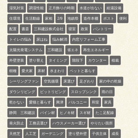
湿気対策
調湿性能
正月飾りの時期
水道が出ない
給湯設備
住環境
生活動線
家相
2/9
地鎮祭
造作本棚
ポスト
便利
配置
書斎
三和建設株式会社
寝室
政策
パントリー
トイレの悩み
尿はね
悩み解消
内窓リフォーム工事
太陽光発電システム
三和建設
省エネ
再生エネルギー
外壁塗装
塗り替え
タイミング
階段下
カウンター
植栽
樹種
愛犬家
床材
水まわり
ペットと暮らす
シーリングファン
空気循環
床選び
足ざわり
家の中の乾燥
ダウンリビング
ピットリビング
スロップシンク
雨の日
乾かない
愛猫と暮らす
興津
バルコニー
和室
家具
静岡 三和建設
パイン材
ヒノキ材
スギ材
たこ足配線
発火防止
工務店選び
ハウスメーカー選び
やりたい箇所
天然芝
人工芝
ガーデニング
塗り壁外壁
子供主体
成長