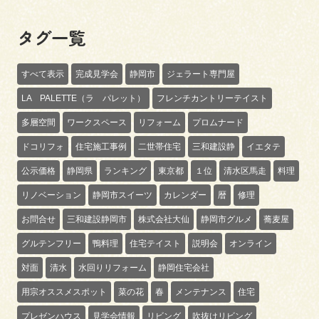
タグ一覧
すべて表示
完成見学会
静岡市
ジェラート専門屋
LA PALETTE（ラ パレット）
フレンチカントリーテイスト
多層空間
ワークスペース
リフォーム
プロムナード
ドコリフォ
住宅施工事例
二世帯住宅
三和建設静
イエタテ
公示価格
静岡県
ランキング
東京都
１位
清水区馬走
料理
リノベーション
静岡市スイーツ
カレンダー
暦
修理
お問合せ
三和建設静岡市
株式会社大仙
静岡市グルメ
蕎麦屋
グルテンフリー
鴨料理
住宅テイスト
説明会
オンライン
対面
清水
水回りリフォーム
静岡住宅会社
用宗オススメスポット
菜の花
春
メンテナンス
住宅
プレゼンハウス
見学会情報
リビング
吹抜けリビング