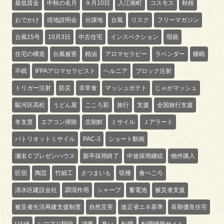
最低賃金
中秋の名月
９月10日
入江南町
コスモス
秋桜
おでかけ
現地説明会
分譲地
台風
リスク
フリーマガジン
台風15号
10月3日
中古住宅
インスペクション
瑕疵
住宅の構造
台風被害
精油
アロマセラピー
ラベンダー
睡眠
不眠
IFPAアロマセラピスト
ヘルニア
ブロック注射
トリガー注射
防災
非常食
マッシュポテト
じゃがマッシュ
駿河区高松
うどん屋
こころ彩
旅行
支援
全国旅行支援
冬支度
エアコン掃除
北朝鮮
ミサイル
Ｊアラート
パトリオットミサイル
PAC-3
ショート動画
瀬名Ｃプレゼンハウス
新卒採用終了
中途採用継続
物件購入
匠宿
陶芸
竹細工
さつまいも
収穫
食べごろ
清水区建設会社
調湿作用
シャープ
蓄電池
被災者支援
被災者生活再建支援制度
自然災害
改正省エネ基準
長期優良住宅
UA値
シロアリ駆除
消毒
臭い
転職
転職情報サイト