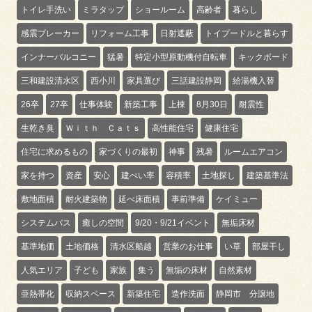
トイレ手洗い
ミラタップ
ショールーム
高齢者
暮らし
感震ブレーカー
リフォーム工事
日射遮蔽
トイプードルと暮らす
インナーバルコニー
猛暑
特定小型原動機付自転車
キックボード
三和建設清水区
西小川
家具選び
三話建設静岡
給湯機入替
26卒
27卒
仕事体験
新築工事
上棟
8月30日
耐震性
生乾き臭
Ｗｉｔｈ Ｃａｔｓ
高性能住宅
健康住宅
住宅に求めるもの
家づくりの最初
神事
残暑
ルームエアコン
家を持つ
資産
安心
建ぺい率
容積率
土地探し
建築基準法
敷地面積
耐火建築物
延べ床面積
事前準備
ケイミュー
システムバス
癒しの空間
9/20・9/21イベント
無垢床材
基準地価
土地価格
清水区船越
営業のお仕事
い草
部屋干し
人気エリア
子ども
家族
集う
無垢の床材
自然素材
亜熱帯化
収納スペース
新築住宅
造作洗面
静岡市 分譲地