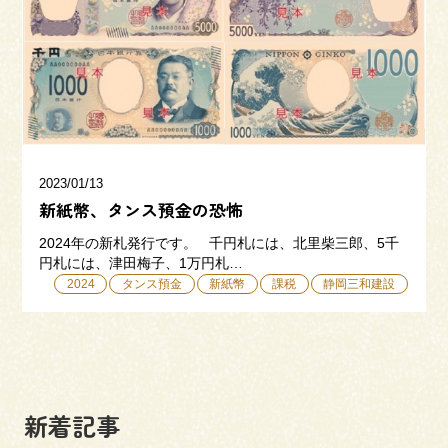
三和建設の強み
リフォーム
会社概要
採用情報
2023/01/13
新紙幣、タンス預金の恐怖
2024年の新札発行です。 千円札には、北里柴三郎、5千
円札には、津田梅子、1万円札…
2024
タンス預金
新紙幣
課税
静岡三和建設
054-365-3838
受付時間／平日9:00 - 18:00
土日9:00 - 16:00
新着記事