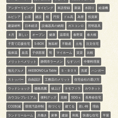
アンダーリビング
タイピング
単語登録
新築
水回り
給湯機
ルピシア
お茶
建設
桜
円安
ドル高
為替
投資家
建築材料
日本経済
設備器具の納期
ガスコンロ
照明器具
４月
新しい
オープン
健康
温環境
春野菜
春大根
子育て応援住宅
S-BOX
無垢材
不動産
土地
注文住宅
低体温
血流
子供部屋
筍
マイホーム
賃貸
比較
メリットベメリット
静岡市ラーメン
なすソバ
中華料理屋
地元グルメ
AKEBONO La Table
Ｓ－ＢＯＸ
洗濯
ハンガー
ストッパー
自由設計
工務店のメリット
住宅会社の選び方
ウッドショック
価格高騰
値上げ
ネモフィラ
カウネット
カウコレプレミアム
便利グッズ
花畑
SDGｓ
長寿命住宅
CO2削減
環境汚染抑制
街づくり
建てる
若い時
理由
ランドリールーム
共働き
家事
建築
和風
快適な住宅
平屋