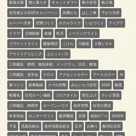
新規分譲
猫と暮らす
キャットタワー
狭小住宅
狭土地
住宅省エネ2025キャンペーン
高層ビル
はしご車
下がり天井
ルーバー天井
空間づくり
ホテルライク
いえづくり
アイデア
ドラマ
北側斜線
改修
軒天
シーリングライト
ブラケットライト
建築用語
こけら
几帳面
２階ＬＤＫ
アウトドアリビング
ユニットバス
三和建設 静岡、無垢床材、ドックラン、古庄、敷地
三和建設 見学会
クロス
アクセントカラー
アースカラー
AI
家づくり
家事動線
クマの目撃
みらいエコ住宅
2026
耐震
軽量化
住宅ローン減税
フロアタイル
壁仕上げ
テレビ背面
三和建設 静岡市
オープンハウス
造作空間
住宅の歴史
年末年始
センサーライト
暖房機器
災害
有効ｽﾍﾟｰｽ
2026年
干支
洗面化粧台
造作洗面化粧台
正月
お飾り
駿河区谷田