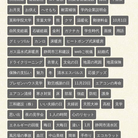
お月見
お供え
へそもち
耐震補強
学内企業説明会
英和学院大学
常葉大学
熊
クマ
温暖化
郵便料金
10月1日
自民党総裁
石破総裁
金利
ガクチカ
学生時代
面接
用語
グミッツｴル
カンロ
床暖房
ヒートポンプ式床暖房
ガス温水式床暖房
静岡市三和建設
webご祝儀
結婚式
ドライクリーニング
衣替え
文化の日
地震の死因
地震保険
保険の支払い
魅力
冬
清水エスパルス
応援グッズ
プレゼンハウス見学
勤労感謝の日
11月23日
エアコンの寿命
エアコン清掃
寒さ対策
床
部屋
強盗
防犯
護身
三和建設（株）
いい夫婦の日
夫婦岩
天照大神
高校
見学
思い出
夜の見学会
１人の時間
心のリセット
エネルギーの回復
晦日
大晦日
違い
1月
静岡市清水区
風呂場の事故
血圧
中山美穂
簡単
手作り
エコカラット