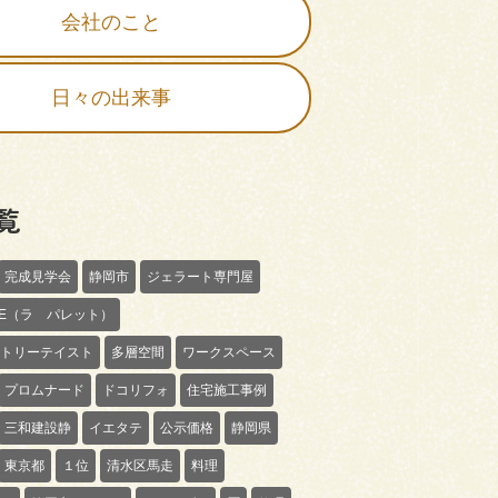
会社のこと
日々の出来事
覧
完成見学会
静岡市
ジェラート専門屋
TTE（ラ パレット）
トリーテイスト
多層空間
ワークスペース
プロムナード
ドコリフォ
住宅施工事例
三和建設静
イエタテ
公示価格
静岡県
東京都
１位
清水区馬走
料理