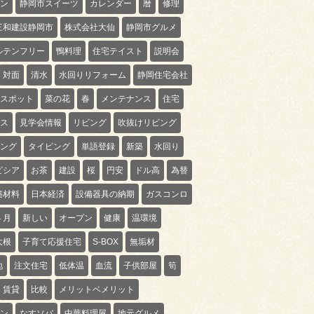
ン
静岡市スイーツ
カレンダー
暦
修理
三和建設静岡市
株式会社大仙
静岡市グルメ
ルテンフリー
鴨料理
住宅テイスト
説明会
対面
清水
水回りリフォーム
静岡住宅会社
スポット
菜の花
春
メンテナンス
住宅
ス
見学会情報
リビング
吹抜けリビング
ング
タイピング
単語登録
新築
水回り
ピシア
お茶
建設
桜
円安
ドル高
為替
築材料
日本経済
設備器具の納期
ガスコンロ
４月
新しい
オープン
健康
温環境
大根
子育て応援住宅
S-BOX
無垢材
地
注文住宅
低体温
血流
子供部屋
筍
賃貸
比較
メリットベメリット
ン
なすソバ
中華料理屋
地元グルメ