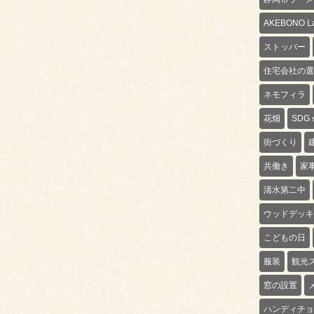
AKEBONO La
ストッパー
住宅会社の選
ネモフィラ
花畑
SDG
街づくり
共働き
家
清水第二中
ウッドデッキ
こどもの日
服装
観光
窓の設置
ハンディチョ