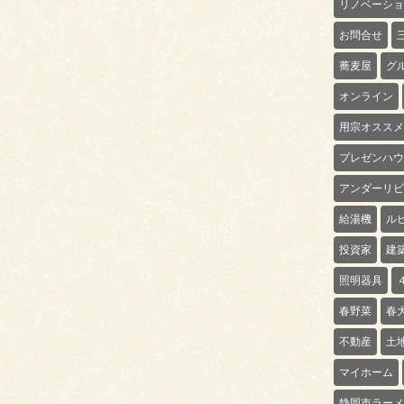
リノベーショ
お問合せ
蕎麦屋
グ
オンライン
用宗オススメ
プレゼンハウ
アンダーリビ
給湯機
ル
投資家
建
照明器具
春野菜
春
不動産
土
マイホーム
静岡市ラーメ