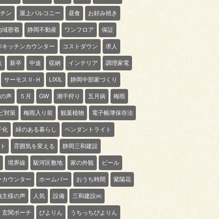
チン
屋上バルコニー
昼食
お好み焼き
地域密着
静岡不動産
ワンフロア
保証
作キッチンカウンター
コストダウン
求人
集
新卒
中途
収納
インテリア
調理家電
サーモスⅡ-Ｈ
LIXIL
静岡中部家づくり
の声
５月
GW
潮干狩り
五月病
梅雨
ビ対策
梅雨入り前
観葉植物
電子帳簿保存法
子化
緑のある暮らし
ペンダントライト
ト
雰囲気を変える
静岡三和建設
境界線
駿河区敷地
家の外観
ビール
ーカウンター
ホームバー
おうち時間
紫陽花
施主様の声
人気
設備
三和建設㈱
玄関ポーチ
ぴよりん
うちっちぴよりん