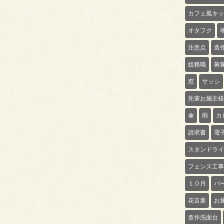
カフェ風キッ
オタフク
注意点
造
総務職
募
窓
サッシ
先輩お施主様
傘
雨
カ
請求書
電
スタンドライ
フェンス工事
１０月
バ
花言葉
お
造作洗面台