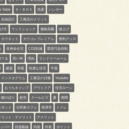
 Table
Ｓ－ＢＯＸ
洗濯
ハンガー
自由設計
工務店のメリット
び方
ウッドショック
価格高騰
値上げ
カウネット
カウコレプレミアム
便利グッズ
ｓ
長寿命住宅
CO2削減
環境汚染抑制
建てる
若い時
理由
ランドリールーム
事
建築
和風
快適な住宅
平屋
インスタグラム
工務店の日報
Youtube
おうちキャンプ
アウトドア
住宅ローン
鯉のぼり
鎧兜
クールビズ
夏
期間
スポット
古民家カフェ
焼津市
トイレ
メリット・デメリット
デメリット
ッパー
回遊動線
内装
外装
ポイント