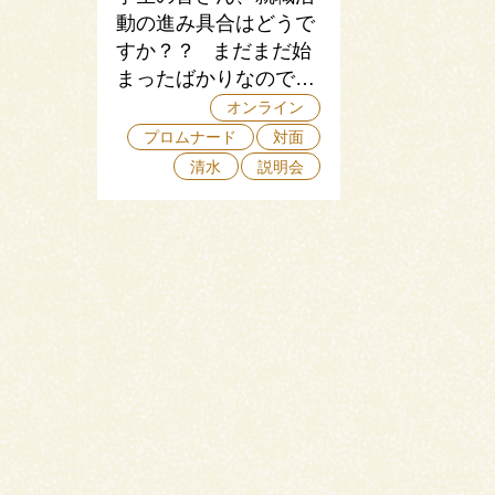
動の進み具合はどうで
すか？？ まだまだ始
まったばかりなので…
オンライン
プロムナード
対面
清水
説明会