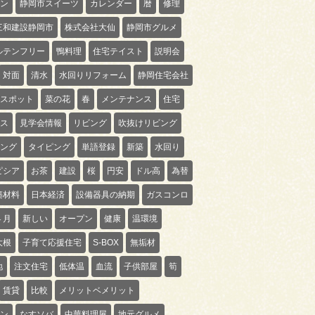
ン
静岡市スイーツ
カレンダー
暦
修理
三和建設静岡市
株式会社大仙
静岡市グルメ
ルテンフリー
鴨料理
住宅テイスト
説明会
対面
清水
水回りリフォーム
静岡住宅会社
スポット
菜の花
春
メンテナンス
住宅
ス
見学会情報
リビング
吹抜けリビング
ング
タイピング
単語登録
新築
水回り
ピシア
お茶
建設
桜
円安
ドル高
為替
築材料
日本経済
設備器具の納期
ガスコンロ
４月
新しい
オープン
健康
温環境
大根
子育て応援住宅
S-BOX
無垢材
地
注文住宅
低体温
血流
子供部屋
筍
賃貸
比較
メリットベメリット
ン
なすソバ
中華料理屋
地元グルメ