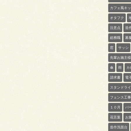
カフェ風キッ
オタフク
注意点
造
総務職
募
窓
サッシ
先輩お施主様
傘
雨
カ
請求書
電
スタンドライ
フェンス工事
１０月
バ
花言葉
お
造作洗面台