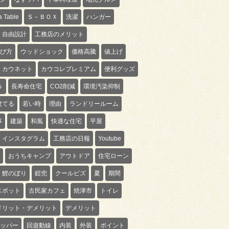
 Table
Ｓ－ＢＯＸ
洗濯
ハンガー
自由設計
工務店のメリット
び方
ウッドショック
価格高騰
値上げ
カウネット
カウコレプレミアム
便利グッズ
ｓ
長寿命住宅
CO2削減
環境汚染抑制
建てる
若い時
理由
ランドリールーム
事
建築
和風
快適な住宅
平屋
インスタグラム
工務店の日報
Youtube
おうちキャンプ
アウトドア
住宅ローン
鯉のぼり
鎧兜
クールビズ
夏
期間
スポット
古民家カフェ
焼津市
トイレ
メリット・デメリット
デメリット
ッパー
回遊動線
内装
外装
ポイント