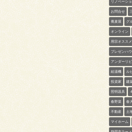
リノベーショ
お問合せ
蕎麦屋
グ
オンライン
用宗オススメ
プレゼンハウ
アンダーリビ
給湯機
ル
投資家
建
照明器具
春野菜
春
不動産
土
マイホーム
静岡市ラーメ