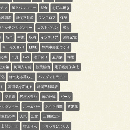
チン
屋上バルコニー
昼食
お好み焼き
地域密着
静岡不動産
ワンフロア
保証
作キッチンカウンター
コストダウン
求人
集
新卒
中途
収納
インテリア
調理家電
サーモスⅡ-Ｈ
LIXIL
静岡中部家づくり
の声
５月
GW
潮干狩り
五月病
梅雨
ビ対策
梅雨入り前
観葉植物
電子帳簿保存法
子化
緑のある暮らし
ペンダントライト
ト
雰囲気を変える
静岡三和建設
境界線
駿河区敷地
家の外観
ビール
ーカウンター
ホームバー
おうち時間
紫陽花
施主様の声
人気
設備
三和建設㈱
玄関ポーチ
ぴよりん
うちっちぴよりん