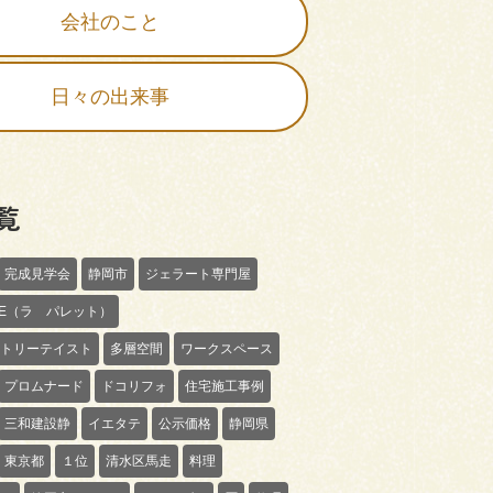
会社のこと
日々の出来事
覧
完成見学会
静岡市
ジェラート専門屋
TTE（ラ パレット）
トリーテイスト
多層空間
ワークスペース
プロムナード
ドコリフォ
住宅施工事例
三和建設静
イエタテ
公示価格
静岡県
東京都
１位
清水区馬走
料理