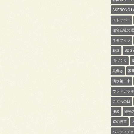
AKEBONO La
ストッパー
住宅会社の選
ネモフィラ
花畑
SDG
街づくり
共働き
家
清水第二中
ウッドデッキ
こどもの日
服装
観光
窓の設置
ハンディチョ