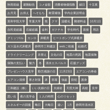
秋雨前線
避難勧告
コメ金額
消費者物価指数
縁日
十五夜
お月見
お供え
へそもち
耐震補強
学内企業説明会
英和学院大学
常葉大学
熊
クマ
温暖化
郵便料金
10月1日
自民党総裁
石破総裁
金利
ガクチカ
学生時代
面接
用語
グミッツｴル
カンロ
床暖房
ヒートポンプ式床暖房
ガス温水式床暖房
静岡市三和建設
webご祝儀
結婚式
ドライクリーニング
衣替え
文化の日
地震の死因
地震保険
保険の支払い
魅力
冬
清水エスパルス
応援グッズ
プレゼンハウス見学
勤労感謝の日
11月23日
エアコンの寿命
エアコン清掃
寒さ対策
床
部屋
強盗
防犯
護身
三和建設（株）
いい夫婦の日
夫婦岩
天照大神
高校
見学
思い出
夜の見学会
１人の時間
心のリセット
エネルギーの回復
晦日
大晦日
違い
1月
静岡市清水区