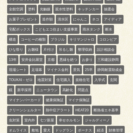
全館空調
塗料
光触媒
親水性塗料
キッチンカー
抽選会
お菓子プレゼント
造作額
清水区
にゃんこ
ネコ
アイディア
宅配ボックス
こどもエコ住まい支援事業
雨水タンク
断水
構造
コーヒーの種類
ブラジル
キリマンジャロ
コロンビア
ひな祭り
お雛様
片付け
吊るし雛
整理収納
設計相談会
13年
安井金比羅堂
京都
悪縁を絶つ
お参り
三和建設静岡
現場シート
足場幕
マイナス金利
景気
25卒
静岡耐震助成金
TOUKAI－ゼロ
地震対策
住宅購入
規格住宅
入学式
玄関
鏡
新卒採用
ニュータウン
高齢化
問題点
マイナンバーカード
健康保険証
マイナ保険証
クリーンシェルター
熱中症アラート
HEAT20
断熱省エネ基準
虫対策
室内外
七ツ新屋
幸せホルモン
ジャルディーノ
オムライス
敷地
愛犬
ドッグラン
ボーナス
経済
財務管理