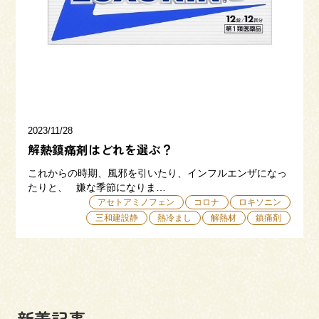
三和建設の強み
リフォーム
会社概要
採用情報
2023/11/28
解熱鎮痛剤はどれを選ぶ？
これからの時期、風邪を引いたり、インフルエンザになっ
たりと、 嫌な季節になりま…
アセトアミノフェン
コロナ
ロキソニン
三和建設静
熱冷まし
解熱材
鎮痛剤
054-365-3838
受付時間／平日9:00 - 18:00
土日9:00 - 16:00
新着記事