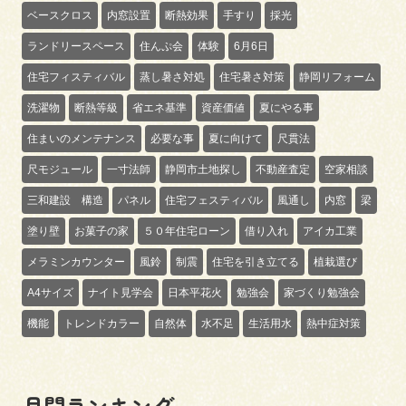
ベースクロス
内窓設置
断熱効果
手すり
採光
ランドリースペース
住んぷ会
体験
6月6日
住宅フィスティバル
蒸し暑さ対処
住宅暑さ対策
静岡リフォーム
洗濯物
断熱等級
省エネ基準
資産価値
夏にやる事
住まいのメンテナンス
必要な事
夏に向けて
尺貫法
尺モジュール
一寸法師
静岡市土地探し
不動産査定
空家相談
三和建設 構造
パネル
住宅フェスティバル
風通し
内窓
梁
塗り壁
お菓子の家
５０年住宅ローン
借り入れ
アイカ工業
メラミンカウンター
風鈴
制震
住宅を引き立てる
植栽選び
A4サイズ
ナイト見学会
日本平花火
勉強会
家づくり勉強会
機能
トレンドカラー
自然体
水不足
生活用水
熱中症対策
月間ランキング