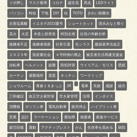
ツボ押し
マスク着用
コロナ
誕生花
馬走
LEDライト
パソコン
時短
下地
DIY
柱
TOTO
きれい除菌水
次亜塩素酸
イエタテ2023夏号
ショートカット
清水みなと祭り
花火
火災
木造と鉄骨造
特別企画
社長の年齢分析
後継者不足
後継者倒産
社長引退
生シラス
建築基準法改正
２０２５年
脱炭素社会
４号特例の廃止
被災者生活再建支援金
自転車
ヘルメット
盗難
防犯対策
ウイリアム・モリス
壁紙
カーテン
避難場所
震度
キッチン
ワークトップ
ショウルーム
青春１８きっぷ
JR
電車
失敗
感謝
成功
三和健設
改正空き家対策
空き家管理
活用
インボイス
消費税
ガソリン車
電気自動車
販売停止
ハイブリット車
営業
設計
ラーケーション
愛知県
保護者
家族サービス
疲労回復
運動
アクティブレスト
がん
生存率を高める
病院