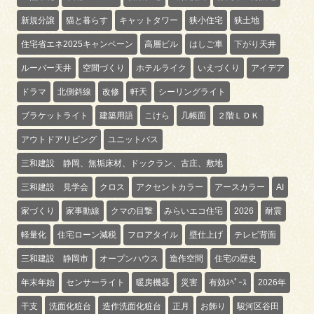
新規分譲
猫と暮らす
キャットタワー
狭小住宅
狭土地
住宅省エネ2025キャンペーン
高層ビル
はしご車
下がり天井
ルーバー天井
空間づくり
ホテルライク
いえづくり
アイデア
ドラマ
北側斜線
改修
軒天
シーリングライト
ブラケットライト
建築用語
こけら
几帳面
２階ＬＤＫ
アウトドアリビング
ユニットバス
三和建設 静岡、無垢床材、ドックラン、古庄、敷地
三和建設 見学会
クロス
アクセントカラー
アースカラー
AI
家づくり
家事動線
クマの目撃
みらいエコ住宅
2026
耐震
軽量化
住宅ローン減税
フロアタイル
壁仕上げ
テレビ背面
三和建設 静岡市
オープンハウス
造作空間
住宅の歴史
年末年始
センサーライト
暖房機器
災害
有効ｽﾍﾟｰｽ
2026年
干支
洗面化粧台
造作洗面化粧台
正月
お飾り
駿河区谷田