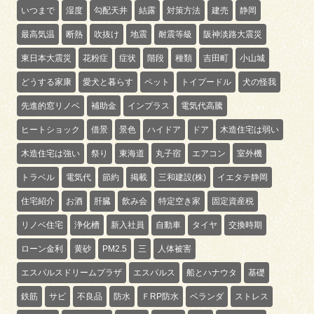
いつまで
湿度
勾配天井
結露
対策方法
建売
静岡
最高気温
断熱
吹抜け
地震
耐震等級
阪神淡路大震災
東日本大震災
花粉症
症状
階段
種類
吉田町
小山城
どうする家康
愛犬と暮らす
ペット
トイプードル
犬の怪我
先進的窓リノベ
補助金
インプラス
電気代高騰
ヒートショック
借景
景色
ハイドア
ドア
木造住宅は弱い
木造住宅は強い
祭り
東海道
丸子宿
エアコン
室外機
トラベル
電気代
節約
掲載
三和建設(株)
イエタテ静岡
住宅紹介
お酒
肝臓
飲み会
特定空き家
固定資産税
リノベ住宅
浄化槽
新入社員
自動車
タイヤ
交換時期
ローン金利
黄砂
PM2.5
三
人体被害
エスパルスドリームプラザ
エスパルス
船とハナウタ
基礎
鉄筋
サビ
不良品
防水
ＦRP防水
ベランダ
ストレス