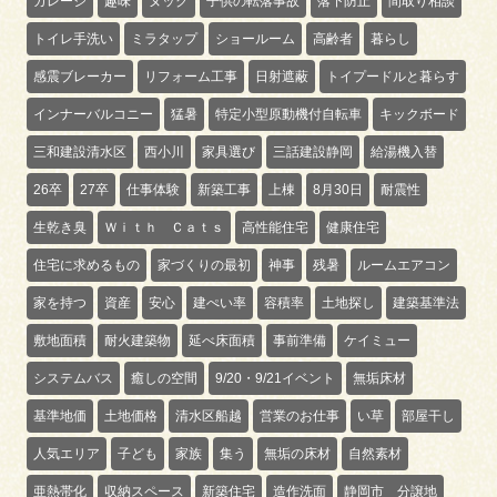
ガレージ
趣味
ヌック
子供の転落事故
落下防止
間取り相談
トイレ手洗い
ミラタップ
ショールーム
高齢者
暮らし
感震ブレーカー
リフォーム工事
日射遮蔽
トイプードルと暮らす
インナーバルコニー
猛暑
特定小型原動機付自転車
キックボード
三和建設清水区
西小川
家具選び
三話建設静岡
給湯機入替
26卒
27卒
仕事体験
新築工事
上棟
8月30日
耐震性
生乾き臭
Ｗｉｔｈ Ｃａｔｓ
高性能住宅
健康住宅
住宅に求めるもの
家づくりの最初
神事
残暑
ルームエアコン
家を持つ
資産
安心
建ぺい率
容積率
土地探し
建築基準法
敷地面積
耐火建築物
延べ床面積
事前準備
ケイミュー
システムバス
癒しの空間
9/20・9/21イベント
無垢床材
基準地価
土地価格
清水区船越
営業のお仕事
い草
部屋干し
人気エリア
子ども
家族
集う
無垢の床材
自然素材
亜熱帯化
収納スペース
新築住宅
造作洗面
静岡市 分譲地