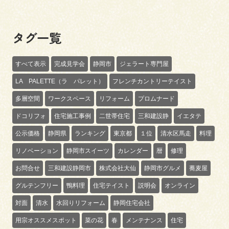
タグ一覧
すべて表示
完成見学会
静岡市
ジェラート専門屋
LA PALETTE（ラ パレット）
フレンチカントリーテイスト
多層空間
ワークスペース
リフォーム
プロムナード
ドコリフォ
住宅施工事例
二世帯住宅
三和建設静
イエタテ
公示価格
静岡県
ランキング
東京都
１位
清水区馬走
料理
リノベーション
静岡市スイーツ
カレンダー
暦
修理
お問合せ
三和建設静岡市
株式会社大仙
静岡市グルメ
蕎麦屋
グルテンフリー
鴨料理
住宅テイスト
説明会
オンライン
対面
清水
水回りリフォーム
静岡住宅会社
用宗オススメスポット
菜の花
春
メンテナンス
住宅