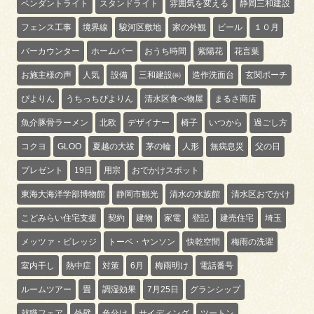
ペンダントライト
スタンドライト
雰囲気を変える
静岡三和建設
フェンス工事
境界線
駿河区敷地
家の外観
ビール
１０月
バーカウンター
ホームバー
おうち時間
紫陽花
花言葉
お施主様の声
人気
設備
三和建設㈱
造作洗面台
玄関ポーチ
ぴよりん
うちっちぴよりん
清水区食べ物屋
まるさ商店
魚介豚骨ラーメン
北欧
デザイナー
椅子
いつから
過ごし方
コクヨ
GLOO
夏越の大祓
茅の輪
人形
無病息災
父の日
プレゼント
19日
用宗
おでかけスポット
東海大海洋学部博物館
静岡市観光
清水の水族館
清水区おでかけ
こどみらい住宅支援
契約
建物
家電
登記
建売住宅
埼玉
メッツァ・ビレッジ
トーベ・ヤンソン
快乾空間
梅雨の洗濯
室内干し
熱中症
対策
6月
梅雨明け
電話番号
ルームツアー
畳
調湿効果
7月25日
グランシップ
就職フェア
外壁
色分け
サイディング
ツートン