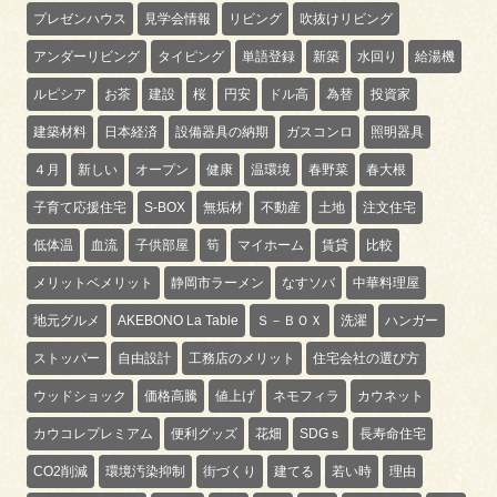
プレゼンハウス
見学会情報
リビング
吹抜けリビング
アンダーリビング
タイピング
単語登録
新築
水回り
給湯機
ルピシア
お茶
建設
桜
円安
ドル高
為替
投資家
建築材料
日本経済
設備器具の納期
ガスコンロ
照明器具
４月
新しい
オープン
健康
温環境
春野菜
春大根
子育て応援住宅
S-BOX
無垢材
不動産
土地
注文住宅
低体温
血流
子供部屋
筍
マイホーム
賃貸
比較
メリットベメリット
静岡市ラーメン
なすソバ
中華料理屋
地元グルメ
AKEBONO La Table
Ｓ－ＢＯＸ
洗濯
ハンガー
ストッパー
自由設計
工務店のメリット
住宅会社の選び方
ウッドショック
価格高騰
値上げ
ネモフィラ
カウネット
カウコレプレミアム
便利グッズ
花畑
SDGｓ
長寿命住宅
CO2削減
環境汚染抑制
街づくり
建てる
若い時
理由