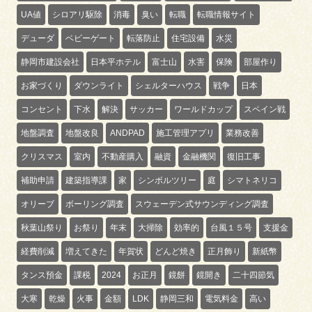
UA値
シロアリ駆除
消毒
臭い
転職
転職情報サイト
デューダ
ベビーゲート
転落防止
住宅設備
水災
静岡市建設会社
日本平ホテル
富士山
水害
保険
部屋作り
お家づくり
ダウンライト
シェルターハウス
戦争
日本
コンセント
下水
解決
サッカー
ワールドカップ
スペイン戦
地盤調査
地盤改良
ANDPAD
施工管理アプリ
業務改善
クリスマス
室内
不動産購入
融資
金融機関
復旧工事
補助申請
建築指導課
家
シンボルツリー
庭
シマトネリコ
オリーブ
ボーリング調査
スウェーデン式サウンディング調査
秋葉山祭り
お祭り
年末
大掃除
効率的
台風１５号
支援金
経費削減
増えてきた
年賀状
どんど焼き
正月飾り
新紙幣
タンス預金
課税
2024
お正月
鏡餅
鏡開き
二十四節気
大寒
乾燥
火事
金額
LDK
静岡三和
電気料金
高い