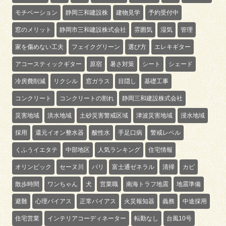
モチベーション
静岡三和建設株
建物見学
予約受付中
窓のメリット
静岡市三和建設株式会社
雰囲気
湿気
管理
家を傷めない工夫
フェイクグリーン
選び方
エレキギター
アコースティックギター
原宿
暑さ対策
シート
シェード
冷房費削減
リクシル
窓ガラス
目隠し
基礎工事
コンクリート
コンクリートの割れ
静岡三和建設株式会社
災害地域
洪水地域
土砂災害警戒区域
津波災害地域
浸水地域
採用
還元イオン整水器
酸性水
手足口病
警戒レベル
くふうイエタテ
中部地区
人気ランキング
住宅情報
オリンピック
セーヌ川
パリ
富士通ゼネラル
清掃
カビ
散歩時間
ワンちゃん
犬
営業職
南海トラフ地震
地震準備
避難
心理バイアス
正常バイアス
火災報知器
義務
中途採用
住宅営業
インテリアコーディネーター
転勤なし
台風10号