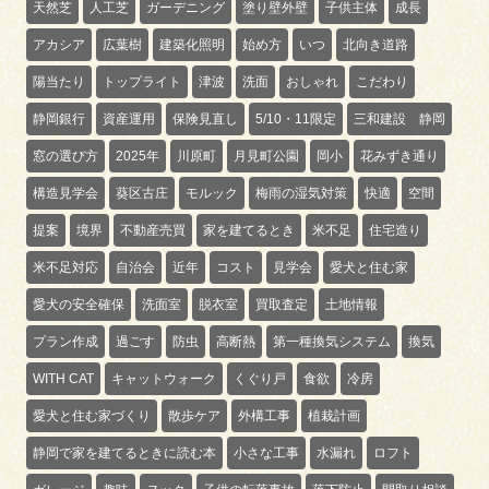
天然芝
人工芝
ガーデニング
塗り壁外壁
子供主体
成長
アカシア
広葉樹
建築化照明
始め方
いつ
北向き道路
陽当たり
トップライト
津波
洗面
おしゃれ
こだわり
静岡銀行
資産運用
保険見直し
5/10・11限定
三和建設 静岡
窓の選び方
2025年
川原町
月見町公園
岡小
花みずき通り
構造見学会
葵区古庄
モルック
梅雨の湿気対策
快適
空間
提案
境界
不動産売買
家を建てるとき
米不足
住宅造り
米不足対応
自治会
近年
コスト
見学会
愛犬と住む家
愛犬の安全確保
洗面室
脱衣室
買取査定
土地情報
プラン作成
過ごす
防虫
高断熱
第一種換気システム
換気
WITH CAT
キャットウォーク
くぐり戸
食欲
冷房
愛犬と住む家づくり
散歩ケア
外構工事
植栽計画
静岡で家を建てるときに読む本
小さな工事
水漏れ
ロフト