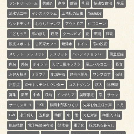
ランドリールーム
共働き
家事
建築
和風
快適な住宅
平屋
清水第二中
インスタグラム
工務店の日報
Youtube
ウッドデッキ
おうちキャンプ
アウトドア
住宅ローン
こどもの日
鯉のぼり
鎧兜
クールビズ
夏
期間
服装
観光スポット
古民家カフェ
焼津市
トイレ
窓の設置
メリット・デメリット
デメリット
ハンディチョッパー
回遊動線
内装
外装
ポイント
カフェ風キッチン
屋上バルコニー
昼食
お好み焼き
オタフク
地域密着
静岡不動産
ワンフロア
保証
注意点
造作キッチンカウンター
コストダウン
求人
総務職
募集
新卒
中途
収納
インテリア
調理家電
窓
サッシ
サーモスⅡ-Ｈ
LIXIL
静岡中部家づくり
先輩お施主様の声
５月
GW
潮干狩り
五月病
梅雨
傘
雨
カビ対策
梅雨入り前
観葉植物
電子帳簿保存法
請求書
電子化
緑のある暮らし