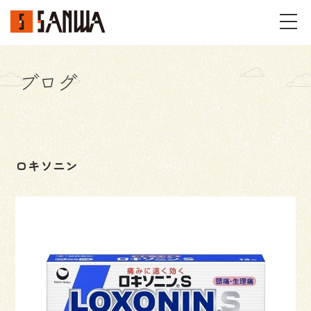
ブログ
イベント・見学会
不動産情報
ロキソニン
事例
施工事例
パーツギャラリー
お客様の声
私たちのこと