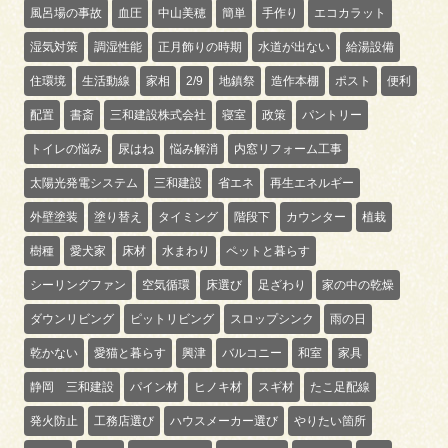
風呂場の事故
血圧
中山美穂
簡単
手作り
エコカラット
湿気対策
調湿性能
正月飾りの時期
水道が出ない
給湯設備
住環境
生活動線
家相
2/9
地鎮祭
造作本棚
ポスト
便利
配置
書斎
三和建設株式会社
寝室
政策
パントリー
トイレの悩み
尿はね
悩み解消
内窓リフォーム工事
太陽光発電システム
三和建設
省エネ
再生エネルギー
外壁塗装
塗り替え
タイミング
階段下
カウンター
植栽
樹種
愛犬家
床材
水まわり
ペットと暮らす
シーリングファン
空気循環
床選び
足ざわり
家の中の乾燥
ダウンリビング
ピットリビング
スロップシンク
雨の日
乾かない
愛猫と暮らす
興津
バルコニー
和室
家具
静岡 三和建設
パイン材
ヒノキ材
スギ材
たこ足配線
発火防止
工務店選び
ハウスメーカー選び
やりたい箇所