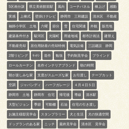
5区画分譲
県立美術館前駅
風向
コーチパネル
棟上げ
感動
実感
上棟式
壁掛けテレビ
静岡市 三和建設
清水区 不動産
袖師小学区 土地
六曜
節分
雪
住宅関連
外観
販売地
建築条件付き
駿河区
光陽町
用途地域
都市計画法
建替え
不動産売却
居住用財産の売却特例
電気設備
三話建設 静岡
2階リビング
ｷｯﾁﾝ
造作
勉強
予約制見学会
ブラインド
ロールカーテン
名作インテリアブランド
朝の時間
朝が楽しみな家
支度がスムーズな家
お引渡し
テープカット
空調
ジャパンディ
ハーフガレージ
４月４日５日
静岡市 土地
静岡市 住宅
帰宅後
導線
清水駅
大型ビジョン
季節
可動棚
石油
住宅の引き渡し
お施主様邸見学会
スタンプラリー
犬と生活
犬の快適空間
ドッグランのある家
ニッチ
最終見学会
清水区 見学会