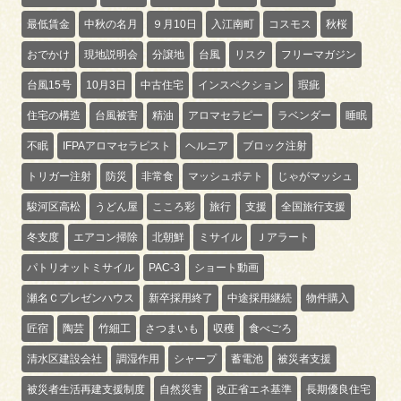
最低賃金
中秋の名月
９月10日
入江南町
コスモス
秋桜
おでかけ
現地説明会
分譲地
台風
リスク
フリーマガジン
台風15号
10月3日
中古住宅
インスペクション
瑕疵
住宅の構造
台風被害
精油
アロマセラピー
ラベンダー
睡眠
不眠
IFPAアロマセラピスト
ヘルニア
ブロック注射
トリガー注射
防災
非常食
マッシュポテト
じゃがマッシュ
駿河区高松
うどん屋
こころ彩
旅行
支援
全国旅行支援
冬支度
エアコン掃除
北朝鮮
ミサイル
Ｊアラート
パトリオットミサイル
PAC-3
ショート動画
瀬名Ｃプレゼンハウス
新卒採用終了
中途採用継続
物件購入
匠宿
陶芸
竹細工
さつまいも
収穫
食べごろ
清水区建設会社
調湿作用
シャープ
蓄電池
被災者支援
被災者生活再建支援制度
自然災害
改正省エネ基準
長期優良住宅