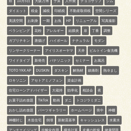
癌
10月5日
大阪万博
予算
人件費
チョコザップ
ジム
ダイエット
税金
減税
印紙税
不動産取得税
空間シリーズ
美誂空間
お刺身
一期
お魚
HP
リニューアル
写真撮影
ベランピング
花粉
アレルギー
結膜炎
扉
丁番
調整
ガブリチキン
唐揚げ
ハイボール
ナチュラル
モダン
リンサークリーナー
アイリスオーヤマ
天井
ビルトイン食洗機
ワイドタイプ
新発売
パナソニック
セミナー
お風呂
TOTO YKK AP
DUSKIN
ダスキン
解熱材
鎮痛剤
熱冷まし
ロキソニン
アセトアミノフェン
資金計画
住宅ローンアドバイザー
大蔵持
効率化
相談会
夜
お菓子詰め放題
TikTok
動画
ダニ
トコジラミダニ
おかし詰め放題
パーツギャラリー
ホームページ
喪中
神棚
神棚封じ
木造住宅
倒壊
新耐震基準
キャッシュレス
水素水
アンチエイジング
抗酸化作用
構造計算
皮膚の乾燥
健康問題