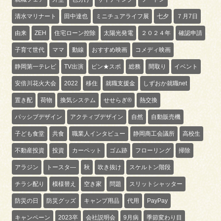
清水マリナート
田中達也
ミニチュアライフ展
七夕
７月7日
由来
ZEH
住宅ローン控除
太陽光発電
２０２４年
確認申請
子育て世代
ママ
動線
おすすめ映画
コメディ映画
静岡第一テレビ
TV出演
ピン★スポ
総務
間取り
イベント
安倍川花火大会
2022
移住
就職支援金
しずおか就職net
置き配
荷物
換気システム
せせらぎ®
熱交換
パッシブデザイン
アクティブデザイン
自然
自動販売機
子ども食堂
共食
職業人インタビュー
静岡商工会議所
高校生
不動産投資
投資
カーペット
ゴム跡
フローリング
掃除
アラジン
トースタ―
秋
吹き抜け
スケルトン階段
チラシ配り
模様替え
空き家
問題
スリットシャッター
防災の日
防災グッズ
キャンプ用品
代用
PayPay
キャンペーン
2023卒
会社説明会
9月病
季節変わり目